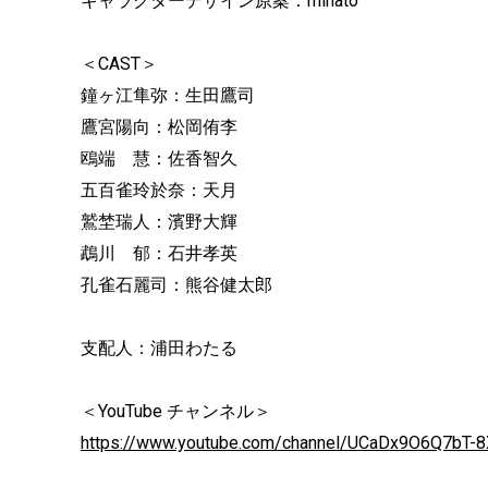
キャラクターデザイン原案：minato
＜CAST＞
鐘ヶ江隼弥：生田鷹司
鷹宮陽向：松岡侑李
鴎端 慧：佐香智久
五百雀玲於奈：天月
鷲埜瑞人：濱野大輝
鵡川 郁：石井孝英
孔雀石麗司：熊谷健太郎
支配人：浦田わたる
＜YouTube チャンネル＞
https://www.youtube.com/channel/UCaDx9O6Q7bT