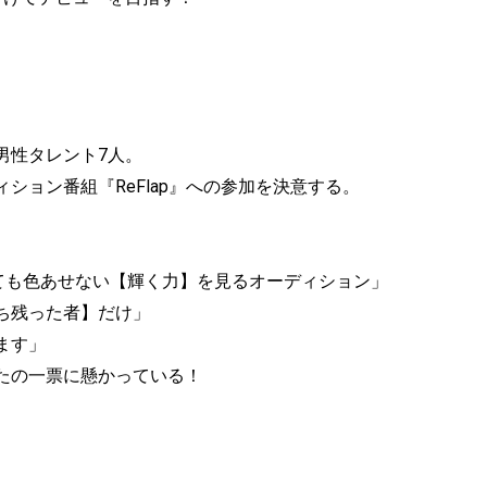
男性タレント7人。
ション番組『ReFlap』への参加を決意する。
ても色あせない【輝く力】を見るオーディション」
ち残った者】だけ」
ます」
たの一票に懸かっている！