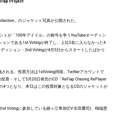
Flap Project
rs’Collection」のジャケット写真が公開された。
レントが「100年アイドル」の称号を争うYouTubeオーディシ
ョンである1st Votingが終了し、上位3名に入らなかった4
ション・2nd Votingが4月5日からスタートしたばかり
施される。投票方法は1stVoting同様、Twitterアカウントで
して5月20日発売のCD「ReFlap Chasing RePlayer
の投票の4つとなり、本日はこの投票対象となるCDのジャケットが
」は、今回の2nd Votingに参加している鐘ヶ江隼弥(CV:生田鷹司)、鴎端慧