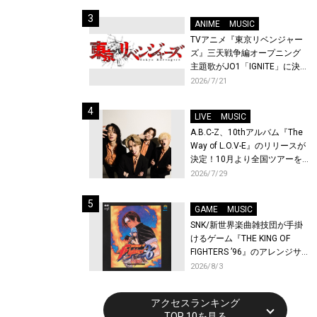
始！
ANIME
MUSIC
TVアニメ『東京リベンジャー
ズ』三天戦争編オープニング
主題歌がJO1「IGNITE」に決
定！メンバー全員から喜びと
2026/7/21
作品への想いあふれるコメン
トが到着！9月に東京・大阪で
LIVE
MUSIC
先行上映会を開催！
A.B.C-Z、10thアルバム『The
Way of L.O.V-E』のリリースが
決定！10月より全国ツアーを
開催！
2026/7/29
GAME
MUSIC
SNK/新世界楽曲雑技団が手掛
けるゲーム『THE KING OF
FIGHTERS ’96』のアレンジサ
ウンドトラックが配信開始！
2026/8/3
アクセスランキング
TOP 10を見る