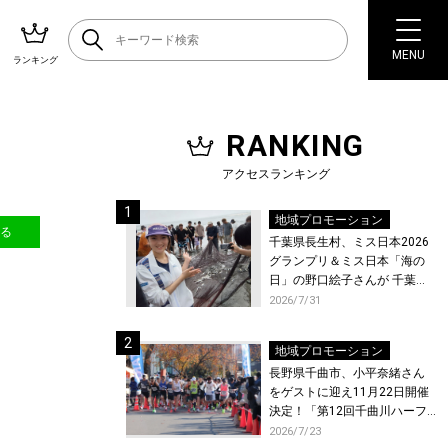
MENU
ランキング
RANKING
アクセスランキング
地域プロモーション
送る
千葉県長生村、ミス日本2026
グランプリ＆ミス日本「海の
日」の野口絵子さんが 千葉県
唯一の村・長生村で地引網を
2026/7/31
体験！
地域プロモーション
長野県千曲市、小平奈緒さん
をゲストに迎え11月22日開催
決定！「第12回千曲川ハーフ
マラソン」エントリー受付開
2026/7/23