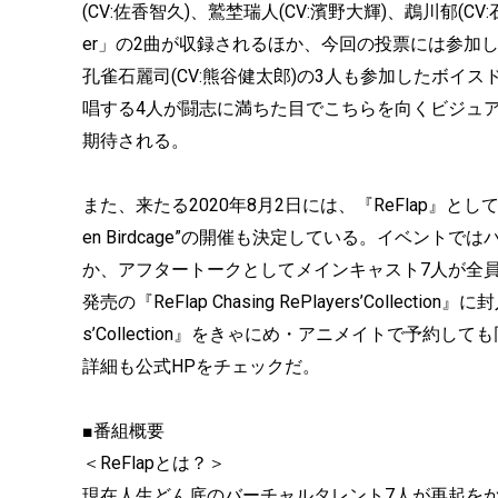
(CV:佐香智久)、鷲埜瑞人(CV:濱野大輝)、鵡川郁(CV:石井
er」の2曲が収録されるほか、今回の投票には参加して
孔雀石麗司(CV:熊谷健太郎)の3人も参加したボ
唱する4人が闘志に満ちた目でこちらを向くビジュアルが
期待される。
また、来たる2020年8月2日には、『ReFlap』としては初と
en Birdcage”の開催も決定している。イベン
か、アフタートークとしてメインキャスト7人が全員
発売の『ReFlap Chasing RePlayers’Collectio
s’Collection』をきゃにめ・アニメイトで予
詳細も公式HPをチェックだ。
■番組概要
＜ReFlapとは？＞
現在人生どん底のバーチャルタレント7人が再起を