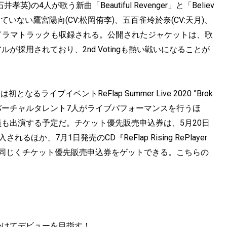
孝英)の4人が歌う新曲「Beautiful Revenger」と「Believ
いない鷹宮陽向(CV:松岡侑李)、五百雀玲於奈(CV:天月)、
イスドラマトラックも収録される。公開されたジャケットは、歌
採用されており、2nd Votingも熱い戦いになることが
なるライブイベントReFlap Summer Live 2020 ”Brok
トではバーチャルタレント7人がライブパフォーマンスを行うほ
も出演する予定だ。チケット優先販売申込券は、5月20日
n』に封入されるほか、7月1日発売のCD『ReFlap Rising RePlayer
約しても同じくチケット優先販売申込券をゲットできる。こちらの
かけてデビューを目指す！