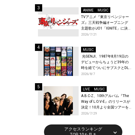
始！
ANIME
MUSIC
TVアニメ『東京リベンジャー
ズ』三天戦争編オープニング
主題歌がJO1「IGNITE」に決
定！メンバー全員から喜びと
2026/7/21
作品への想いあふれるコメン
トが到着！9月に東京・大阪で
MUSIC
先行上映会を開催！
光GENJI、1987年8月19日の
デビューからちょうど39年の
時を経てついにサブスクとDL
配信が解禁！
2026/8/7
LIVE
MUSIC
A.B.C-Z、10thアルバム『The
Way of L.O.V-E』のリリースが
決定！10月より全国ツアーを
開催！
2026/7/29
アクセスランキング
TOP 10を見る