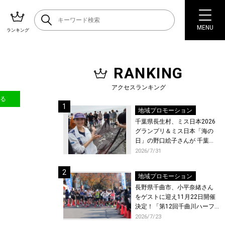
MENU
ランキング
RANKING
アクセスランキング
送る
地域プロモーション
千葉県長生村、ミス日本2026
グランプリ＆ミス日本「海の
日」の野口絵子さんが 千葉県
唯一の村・長生村で地引網を
2026/7/31
体験！
地域プロモーション
長野県千曲市、小平奈緒さん
をゲストに迎え11月22日開催
決定！「第12回千曲川ハーフ
マラソン」エントリー受付開
2026/7/23