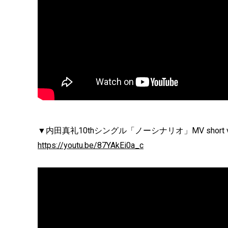
▼内田真礼10thシングル「ノーシナリオ」MV short ve
https://youtu.be/87YAkEi0a_c