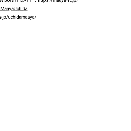
 SUNNY DAY」：
https://maaya-fc.jp/
m/MaayaUchida
me.jp/uchidamaaya/