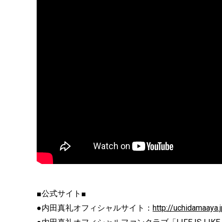
■公式サイト■
●内田真礼オフィシャルサイト：
http://uchidamaaya.j