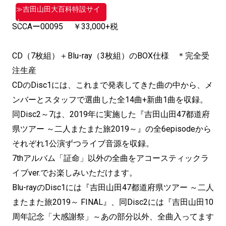
≫吉田山田大百科特設サイ
ト
SCCAー00095 ￥33,000+税
CD（7枚組）＋Blu-ray（3枚組）
のBOX仕様 ＊完全受
注生産
CDのDisc1には、これまで発表してきた曲の中から、
メ
ンバーとスタッフで選曲した全14曲+新曲1曲を収録。
同Disc2～7は、2019年に実施した『
吉田山田47都道府
県ツアー ～二人またまた旅2019～』
の全6episodeから
それぞれ1公演ずつライブ音源を収録。
7thアルバム「証命」
以外の全曲をアコースティックラ
イブver.
でお楽しみいただけます。
Blu-rayのDisc1には『吉田山田47都道府県ツアー ～二人
またまた旅2019～ FINAL』、同Disc2には『吉田山田10
周年記念「
大感謝祭」～あの部分以外、全曲入ってます