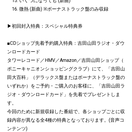
15. いくつになっても (新曲)
16. 微熱 (新曲) ※ボーナストラック盤のみ収録
▶︎初回封入特典：スペシャル特典券
■CDショップ先着予約購入特典：吉田山田ラジオ・ダウ
ンロードカード
タワーレコード／HMV／Amazon／吉田山田ショップ（
ポニーキャニオンショッピングクラブ）にて、「吉田山
田大百科」（
デラックス盤またはボーナストラック盤の
いずれか）をご予約・
ご購入のお客様に、「吉田山田ラ
ジオ・ダウンロードカード」
を先着でプレゼントしま
す。
今回のために新規収録した番組で、
各ショップごとに収
録内容が異なる全4種の特典となっております
。(音声コ
ンテンツ)