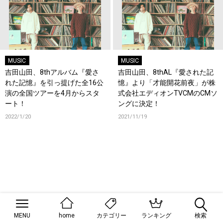
MUSIC
MUSIC
吉田山田、8thアルバム『愛さ
吉田山田、8thAL『愛された記
れた記憶』を引っ提げた全16公
憶』より「才能開花前夜」が株
演の全国ツアーを4月からスタ
式会社エディオンTVCMのCMソ
ート！
ングに決定！
2022/1/20
2021/11/19
MENU
home
ランキング
検索
カテゴリー