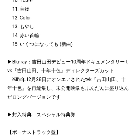
10. YES!!!
11. 宝物
12. Color
13. もやし
14. 赤い首輪
15. いくつになっても (新曲)
▶︎Blu-ray：吉田山田デビュー10周年ドキュメンタリー t
vk『吉田山田、十年十色』ディレクターズカット
※昨年12月28日にオンエアされたtvk『吉田山田、
十
年十色』を再編集し、
未公開映像もふんだんに盛り込ん
だロングバージョンです
▶︎封入特典：スペシャル特典券
【ボーナストラック盤】