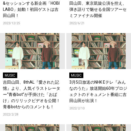
&セッションする新企画「HOBI
田山田、東京凱旋公演を控え、
LABO」始動！初回ゲストは吉
弾き語りで魅せる全国ツアーセ
田山田！
ミファイナル開催
2023/12/25
2022/6/21
MUSIC
MUSIC
吉田山田、8thAL『愛された記
3月5日放送のNHK Eテレ『みん
憶』より、人気イラストレータ
なのうた』放送開始60年プロジ
ー“青春bot”が手掛けた「おば
ェクトのドキュメント番組に吉
け」のリリックビデオを公開！
田山田が出演！
青春botからのコメントも！
2022/2/10
2022/2/28