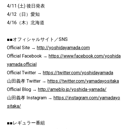
4/11 (土) 後日発表
4/12（日）愛知
4/16（木）北海道
■■オフィシャルサイト／SNS
Official Site →
http://yoshidayamada.com
Official Facebook →
https://www.facebook.com/
yoshida
yamada.official
Official Twitter →
https://twitter.com/
yoshidayamada
山田義孝 Twitter →
https://twitter.com/
yamadayositaka
Official Blog →
http://ameblo.jp/yoshida-
yamada/
山田義孝 Instagram →
https://instagram.com/
yamadayo
sitaka/
■■レギュラー番組