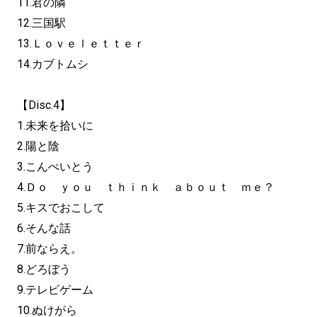
11.君の隣
12.三国駅
13.Ｌｏｖｅｌｅｔｔｅｒ
14.カブトムシ
【Disc.4】
1.未来を拾いに
2.陽と陰
3.こんぺいとう
4.Ｄｏ ｙｏｕ ｔｈｉｎｋ ａｂｏｕｔ ｍｅ？
5.キスでおこして
6.そんな話
7.前ならえ。
8.どろぼう
9.テレビゲーム
10.ぬけがら