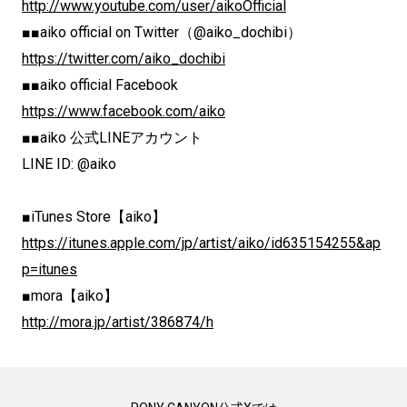
http://www.youtube.com/user/aikoOfficial
■■aiko official on Twitter（@aiko_dochibi）
https://twitter.com/aiko_dochibi
■■aiko official Facebook
https://www.facebook.com/aiko
■■aiko 公式LINEアカウント
LINE ID: @aiko
■iTunes Store【aiko】
https://itunes.apple.com/jp/
artist/aiko/id635154255&ap
p=
itunes
■mora【aiko】
http://mora.jp/artist/386874/h