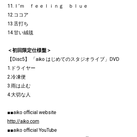
11.Ｉ’ｍ ｆｅｅｌｉｎｇ ｂｌｕｅ
12.ココア
13.舌打ち
14.甘い絨毯
＜初回限定仕様盤＞
【Disc5】 「aiko はじめてのスタジオライブ」DVD
1.ドライヤー
2.冷凍便
3.雨は止む
4.大切な人
■■aiko official website
http://aiko.com
■■aiko official YouTube