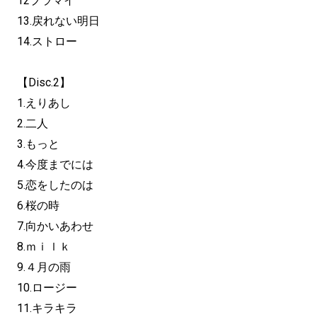
12プラマイ
13.戻れない明日
14.ストロー
【Disc.2】
1.えりあし
2.二人
3.もっと
4.今度までには
5.恋をしたのは
6.桜の時
7.向かいあわせ
8.ｍｉｌｋ
9.４月の雨
10.ロージー
11.キラキラ