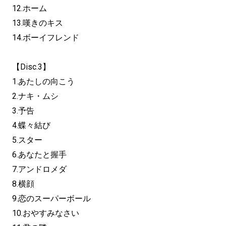
12.ホーム
13.嘆きのキス
14.ボーイフレンド
【Disc.3】
1.あたしの向こう
2.ナキ・ムシ
3.予告
4.蝶々結び
5.スター
6.あなたと握手
7.アンドロメダ
8.横顔
9.恋のスーパーボール
10.おやすみなさい