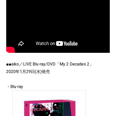
■■aiko／LIVE Blu-ray/DVD「My 2 Decades 2」
2020年1月29日(水)発売
・Blu-ray