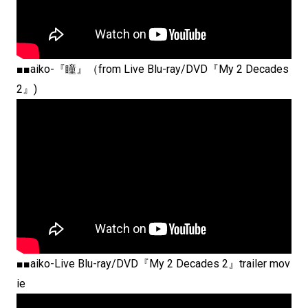
■■aiko-『瞳』（from Live Blu-ray/DVD『My 2 Decades
2』)
■■aiko-Live Blu-ray/DVD『My 2 Decades 2』trailer mov
ie