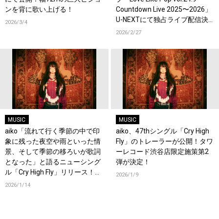
ンを背に歌い上げる！
Countdown Live 2025〜2026」
U-NEXTにて独占ライブ配信決
2026/3/4
定！過去ライブ映像一挙配信ス
2026/2/27
タート！
MUSIC
MUSIC
aiko「流れて行く季節の中で印
aiko、47thシングル「Cry High
象に残った夜空や雨といった情
Fly」のトレーラーが公開！タワ
景、そして季節の移ろいが歌詞
ーレコード渋谷店限定施策第2
となった」と語るニューシング
弾が決定！
ル「Cry High Fly」リリース！オ
2026/1/9
フィシャルインタビューも公
2026/1/14
開！