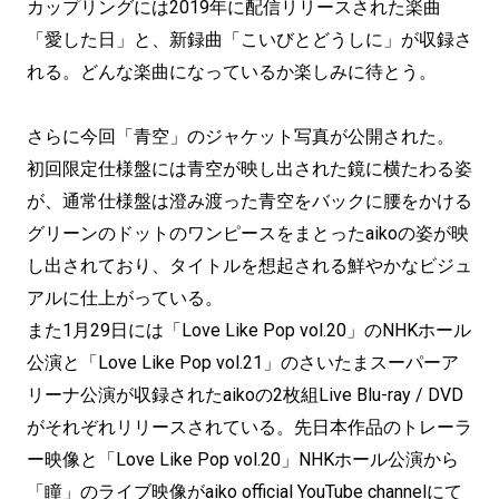
カップリングには2019年に配信リリースされた楽曲
「愛した日」と、新録曲「こいびとどうしに」が収録さ
れる。どんな楽曲になっているか楽しみに待とう。
さらに今回「青空」のジャケット写真が公開された。
初回限定仕様盤には青空が映し出された鏡に横たわる姿
が、通常仕様盤は澄み渡った青空をバックに腰をかける
グリーンのドットのワンピースをまとったaikoの姿が映
し出されており、タイトルを想起される鮮やかなビジュ
アルに仕上がっている。
また1月29日には「Love Like Pop vol.20」のNHKホール
公演と「Love Like Pop vol.21」のさいたまスーパーア
リーナ公演が収録されたaikoの2枚組Live Blu-ray / DVD
がそれぞれリリースされている。先日本作品のトレーラ
ー映像と「Love Like Pop vol.20」NHKホール公演から
「瞳」のライブ映像がaiko official YouTube channelにて