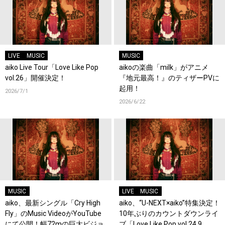
LIVE
MUSIC
MUSIC
aiko Live Tour「Love Like Pop
aikoの楽曲「milk」がアニメ
vol.26」開催決定！
『地元最高！』のティザーPVに
起用！
2026/7/1
2026/6/22
MUSIC
LIVE
MUSIC
aiko、最新シングル「Cry High
aiko、“U-NEXT×aiko”特集決定！
Fly」のMusic VideoがYouTube
10年ぶりのカウントダウンライ
にて公開！幅72mの巨大ビジョ
ブ「Love Like Pop vol.24.9