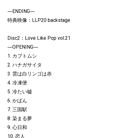
―ENDING―
特典映像：LLP20 backstage
Disc2：Love Like Pop vol.21
―OPENING―
1. カブトムシ
2. ハナガサイタ
3. 雲は白リンゴは赤
4. 冷凍便
5. 冷たい嘘
6. かばん
7. 三国駅
8. 染まる夢
9. 心日和
10. 恋人