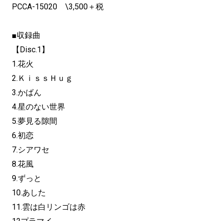
PCCA-15020 \3,500＋税
■収録曲
【Disc.1】
1.花火
2.ＫｉｓｓＨｕｇ
3.かばん
4.星のない世界
5.夢見る隙間
6.初恋
7.シアワセ
8.花風
9.ずっと
10.あした
11.雲は白リンゴは赤