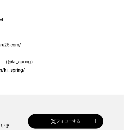
M
haru25.com/
（@ki_spring）
m/ki_spring/
フォローする
ていま