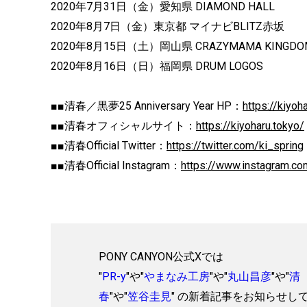
2020年7月31日（金）愛知県 DIAMOND HALL
2020年8月7日（金）東京都 マイナビBLITZ赤坂
2020年8月15日（土）岡山県 CRAZYMAMA KINGDO
2020年8月16日（日）福岡県 DRUM LOGOS
■■清春／黒夢25 Anniversary Year HP：
https://kiyo
■■清春オフィシャルサイト：
https://kiyoharu.tokyo/
■■清春Official Twitter：
https://twitter.com/ki_spring
■■清春Official Instagram：
https://www.instagram.co
PONY CANYON公式Xでは
"
PR-y
"や"
やまなみ工房
"や"
丸山昌彦
"や"
清
春
"や"
笠谷圭見
" の新着記事をお知らせし