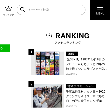
MENU
ランキング
RANKING
アクセスランキング
送る
MUSIC
光GENJI、1987年8月19日の
デビューからちょうど39年の
時を経てついにサブスクとDL
配信が解禁！
2026/8/7
地域プロモーション
千葉県長生村、ミス日本2026
グランプリ＆ミス日本「海の
日」の野口絵子さんが 千葉県
唯一の村・長生村で地引網を
2026/7/31