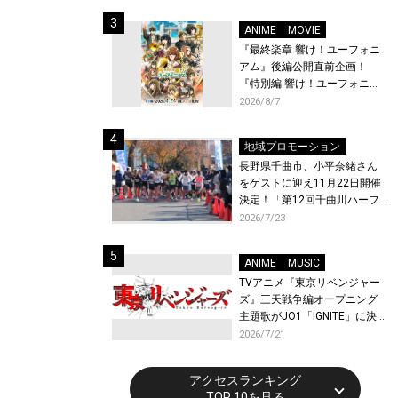
体験！
ANIME
MOVIE
『最終楽章 響け！ユーフォニ
アム』後編公開直前企画！
『特別編 響け！ユーフォニア
ム〜アンサンブルコンテス
2026/8/7
ト〜』と『最終楽章 響け！ユ
ーフォニアム』前編の一挙上
地域プロモーション
映が決定！
長野県千曲市、小平奈緒さん
をゲストに迎え11月22日開催
決定！「第12回千曲川ハーフ
マラソン」エントリー受付開
2026/7/23
始！
ANIME
MUSIC
TVアニメ『東京リベンジャー
ズ』三天戦争編オープニング
主題歌がJO1「IGNITE」に決
定！メンバー全員から喜びと
2026/7/21
作品への想いあふれるコメン
トが到着！9月に東京・大阪で
アクセスランキング
先行上映会を開催！
TOP 10を見る