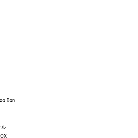
o Bon
ール
BOX