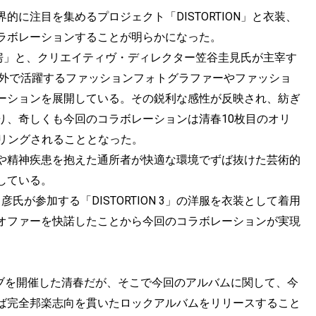
に注目を集めるプロジェクト「DISTORTION」と衣装、
ラボレーションすることが明らかになった。
み工房」と、クリエイティヴ・ディレクター笠谷圭見氏が主宰す
海外で活躍するファッションフォトグラファーやファッショ
ーションを展開している。その鋭利な感性が反映され、紡ぎ
り、奇しくも今回のコラボレーションは清春10枚目のオリ
ンバリングされることとなった。
や精神疾患を抱えた通所者が快適な環境でずば抜けた芸術的
している。
氏が参加する「DISTORTION 3」の洋服を衣装として着用
トオファーを快諾したことから今回のコラボレーションが実現
イブを開催した清春だが、そこで今回のアルバムに関して、今
ば完全邦楽志向を貫いたロックアルバムをリリースすること