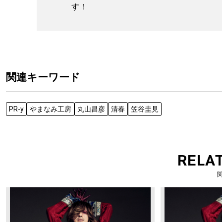
す！
関連キーワード
PR-y
やまなみ工房
丸山昌彦
清春
笠谷圭見
RELA