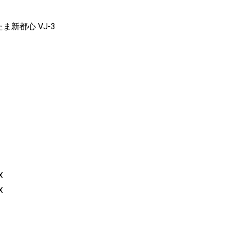
たま新都心 VJ-3
X
X