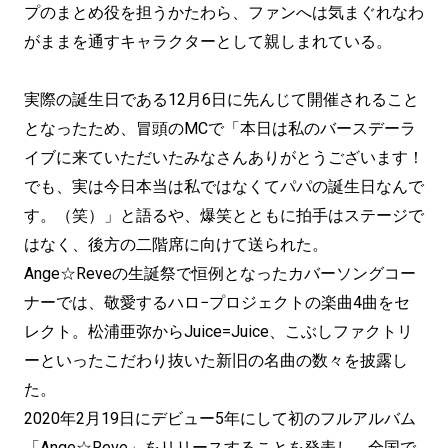
プのまとめ役を担うかたわら、ファンへは気まぐれなわ
がままを通すキャラクターとして親しまれている。
実際の誕生日である12月6日に先んじて開催されること
となったため、冒頭のMCで「本日は私のバースデーラ
イブに来ていただいたみなさんありがとうございます！
でも、実は今日本当は私ではなくてパパの誕生日なんで
す。（笑）」と語るや、爆笑とともに拍手はステージで
はなく、後方の二階席に向けて送られた。
Ange☆Reveの生誕祭で恒例となったカバーソングコー
ナーでは、敬愛するハロ−プロジェクトの楽曲4曲をセ
レクト。松浦亜弥からJuice=Juice、こぶしファクトリ
ーといったこだわり抜いた新旧の名曲の数々を披露し
た。
2020年2月19日にデビュー5年にして初のフルアルバム
「Ange☆Reve」をリリースすることを発表し、全国で