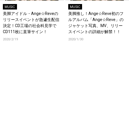
MUSIC
MUSIC
美脚アイドル・Ange☆Reveの
美脚推し！Ange☆Reve初のフ
リリースイベントが急遽生配信
ルアルバム「Ange☆Reve」の
決定！CD工場の社会科見学で
ジャケット写真、MV、リリー
CD111枚に直筆サイン！
スイベントの詳細が解禁！！
2020/2/19
2020/1/30