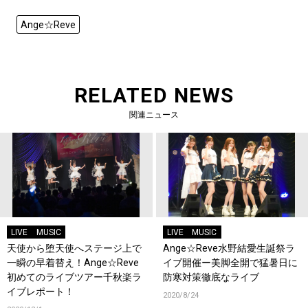
Ange☆Reve
RELATED NEWS
関連ニュース
LIVE
MUSIC
LIVE
MUSIC
天使から堕天使へステージ上で
Ange☆Reve水野結愛生誕祭ラ
一瞬の早着替え！Ange☆Reve
イブ開催ー美脚全開で猛暑日に
初めてのライブツアー千秋楽ラ
防寒対策徹底なライブ
イブレポート！
2020/8/24