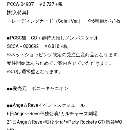
PCCA-04907 ￥2,727 +税
[封入特典]
トレーディングカード（Soleil Ver.） 全6種類から1枚
■PCSC盤 CD＋超特大推しメン バスタオル
SCCA－000092 ￥6,818 +税
※ネットショッピング限定の受注生産商品となります。
受注開始はあらためてご案内させていただきます。
※CDは通常盤となります。
■■発売元：ポニーキャニオン
■■Ange☆Reveイベントスケジュール
6日Ange☆Reve単独公演/カルチャーズ劇場
21日Ange☆Reve×転校少女*×Party Rockets GT/渋谷WO