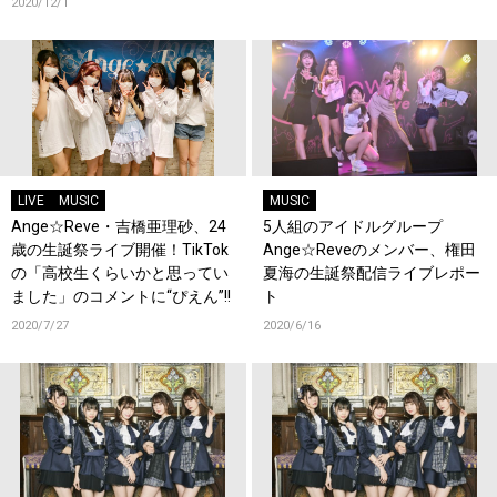
2020/12/1
LIVE
MUSIC
MUSIC
Ange☆Reve・吉橋亜理砂、24
5人組のアイドルグループ
歳の生誕祭ライブ開催！TikTok
Ange☆Reveのメンバー、権田
の「高校生くらいかと思ってい
夏海の生誕祭配信ライブレポー
ました」のコメントに“ぴえん”!!
ト
2020/7/27
2020/6/16