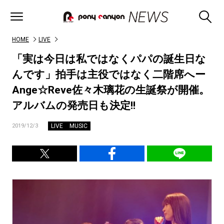
HOME
LIVE
「実は今日は私ではなくパパの誕生日な
んです」拍手は主役ではなく二階席へー
Ange☆Reve佐々木璃花の生誕祭が開催。
アルバムの発売日も決定!!
LIVE
MUSIC
2019/12/3