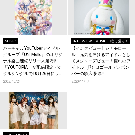
MUSIC
INTERVIEW
MUSIC
推し掘り！
バーチャルYouTuberアイドル
【インタビュー】シナモロー
グループ『UNI Mello』のオリジ
ル 元気を届けるアイドルとし
ナル楽曲連続リリース第2弾
てメジャーデビュー！憧れのア
「YOUTOPIA」が配信限定デジ
イドル（!?）はゴールデンボン
タルシングルで10月26日にリリ
バーの歌広場 淳!!
ース！
2022/10/24
2020/11/17