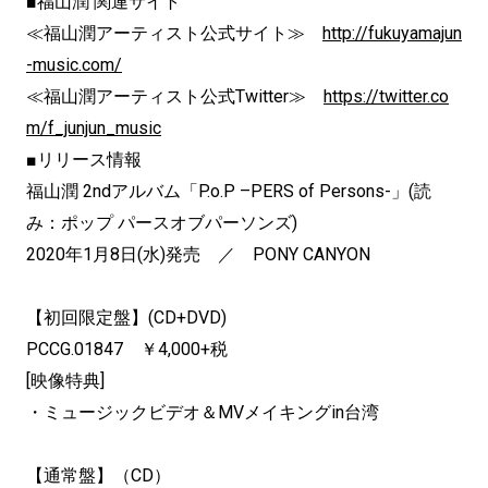
■福山潤 関連サイト
≪福山潤アーティスト公式サイト≫
http://fukuyamajun
-music.com/
≪福山潤アーティスト公式Twitter≫
https://twitter.co
m/f_junjun_music
■リリース情報
福山潤 2ndアルバム「P.o.P –PERS of Persons-」(読
み：ポップ パースオブパーソンズ)
2020年1月8日(水)発売 ／ PONY CANYON
【初回限定盤】(CD+DVD)
PCCG.01847 ￥4,000+税
[映像特典]
・ミュージックビデオ＆MVメイキングin台湾
【通常盤】（CD）