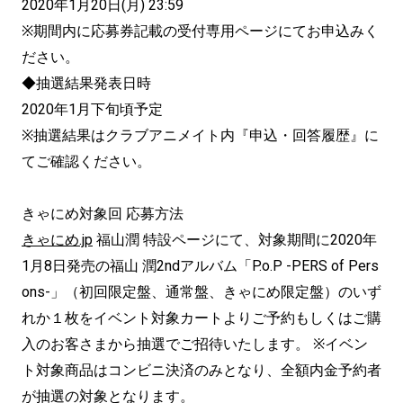
2020年1月20日(月) 23:59
※期間内に応募券記載の受付専用ページにてお申込みく
ださい。
◆抽選結果発表日時
2020年1月下旬頃予定
※抽選結果はクラブアニメイト内『申込・回答履歴』に
てご確認ください。
きゃにめ対象回 応募方法
きゃにめ.jp
福山潤 特設ページにて、対象期間に2020年
1月8日発売の福山 潤2ndアルバム「P.o.P -PERS of Pers
ons-」（初回限定盤、通常盤、きゃにめ限定盤）のいず
れか１枚をイベント対象カートよりご予約もしくはご購
入のお客さまから抽選でご招待いたします。 ※イベン
ト対象商品はコンビニ決済のみとなり、全額内金予約者
が抽選の対象となります。