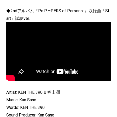
◆2ndアルバム『P.o.P –PERS of Persons-』収録曲「St
art」試聴ver.
Artist: KEN THE 390 & 福山潤
Music: Kan Sano
Words: KEN THE 390
Sound Producer: Kan Sano