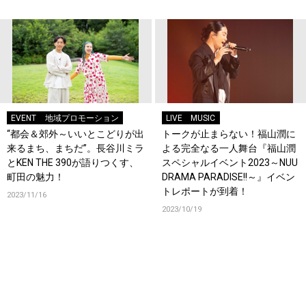
EVENT
地域プロモーション
LIVE
MUSIC
“都会＆郊外～いいとこどりが出
トークが止まらない！福山潤に
来るまち、まちだ”。長谷川ミラ
よる完全なる一人舞台『福山潤
とKEN THE 390が語りつくす、
スペシャルイベント2023～NUU
町田の魅力！
DRAMA PARADISE!!～』イベン
トレポートが到着！
2023/11/16
2023/10/19