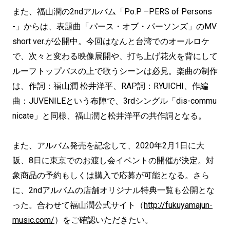
また、福山潤の2ndアルバム「P.o.P –PERS of Persons
-」からは、表題曲「パース・オブ・パーソンズ」のMV
short ver.が公開中。今回はなんと台湾でのオールロケ
で、次々と変わる映像展開や、打ち上げ花火を背にして
ルーフトップバスの上で歌うシーンは必見。楽曲の制作
は、作詞：福山潤 松井洋平、RAP詞：RYUICHI、作編
曲：JUVENILEという布陣で、3rdシングル「dis-commu
nicate」と同様、福山潤と松井洋平の共作詞となる。
また、アルバム発売を記念して、2020年2月1日に大
阪、8日に東京でのお渡し会イベントの開催が決定。対
象商品の予約もしくは購入で応募が可能となる。さら
に、2ndアルバムの店舗オリジナル特典一覧も公開とな
った。合わせて福山潤公式サイト（
http://fukuyamajun-
music.com/
）をご確認いただきたい。