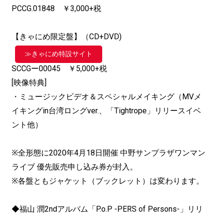
PCCG.01848 ￥3,000+税
【きゃにめ限定盤】（CD+DVD)
≫きゃにめ特設サイト
SCCGー00045 ￥5,000+税
[映像特典]
・ミュージックビデオ＆スペシャルメイキング（MVメ
イキングin台湾ロングver.、「Tightrope」リリースイベ
ント他）
※全形態に2020年4月18日開催 中野サンプラザワンマン
ライブ 優先販売申し込み券が封入。
※各盤ともジャケット（ブックレット）は変わります。
◆福山 潤2ndアルバム「P.o.P -PERS of Persons-」リリ