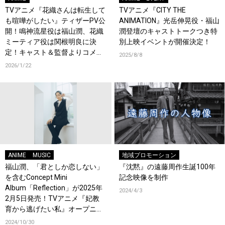
TVアニメ『花織さんは転生して
TVアニメ『CITY THE
も喧嘩がしたい』ティザーPV公
ANIMATION』光岳伸晃役・福山
開！鳴神流星役は福山潤、花織
潤登壇のキャストトークつき特
ミーティア役は関根明良に決
別上映イベントが開催決定！
定！キャスト＆監督よりコメン
2025/8/8
ト到着！
2026/1/22
ANIME
MUSIC
地域プロモーション
福山潤、「君としか恋しない」
『沈黙』の遠藤周作生誕100年
を含むConcept Mini
記念映像を制作
Album「Reflection」が2025年
2024/4/3
2月5日発売！TVアニメ『妃教
育から逃げたい私』オープニン
グテーマに決定！
2024/10/30