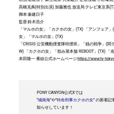
高橋克典(特別出演) 加藤雅也 放送局:テレビ東京系(TX、
脚本:秦建日子
監督:鈴木浩介
「マルホの女」「カクホの女」(TX) 「アンフェア」(C
女」「マルホの女」(TX)
「CRISIS 公安機動捜査隊特捜班」「銭の戦争」(
W) 「カクホの女」「怨み屋本舗 REBOOT」(TX) 「
本田隆一 番組公式ホームページ:
https://www.tv-toky
PONY CANYON公式Xでは
"
城南海
"や"
特命刑事カクホの女
" の新着記
知らせしています！