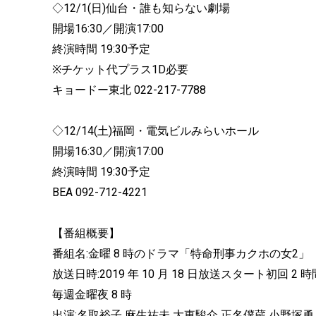
◇12/1(日)仙台・誰も知らない劇場
開場16:30／開演17:00
終演時間 19:30予定
※チケット代プラス1D必要
キョードー東北 022-217-7788
◇12/14(土)福岡・電気ビルみらいホール
開場16:30／開演17:00
終演時間 19:30予定
BEA 092-712-4221
【番組概要】
番組名:金曜 8 時のドラマ「特命刑事カクホの女2」
放送日時:2019 年 10 月 18 日放送スタート初回 2
毎週金曜夜 8 時
出演:名取裕子 麻生祐未 大東駿介 正名僕蔵 小野塚