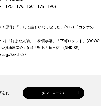
TVO、TVA、TSC、TVh、TVQ)
X:原作) 「そして誰もいなくなった」(NTV) 「カクホの
関テレ) 「沈まぬ太陽」「株価暴落」「下町ロケット」(WOWO
名探偵神津恭介」(cx)「盤上の向日葵」(NHK-BS)
o.co.jp/kakuho2/
事をお
フォローする