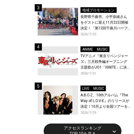
体験！
地域プロモーション
長野県千曲市、小平奈緒さん
をゲストに迎え11月22日開催
決定！「第12回千曲川ハーフ
マラソン」エントリー受付開
2026/7/23
始！
ANIME
MUSIC
TVアニメ『東京リベンジャー
ズ』三天戦争編オープニング
主題歌がJO1「IGNITE」に決
定！メンバー全員から喜びと
2026/7/21
作品への想いあふれるコメン
トが到着！9月に東京・大阪で
LIVE
MUSIC
先行上映会を開催！
A.B.C-Z、10thアルバム『The
Way of L.O.V-E』のリリースが
決定！10月より全国ツアーを
開催！
2026/7/29
アクセスランキング
TOP 10を見る