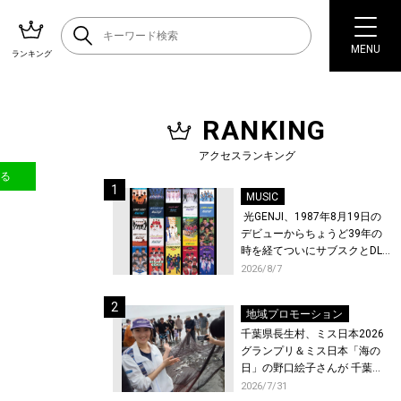
MENU
ランキング
RANKING
！
アクセスランキング
送る
MUSIC
光GENJI、1987年8月19日の
デビューからちょうど39年の
時を経てついにサブスクとDL
配信が解禁！
2026/8/7
地域プロモーション
千葉県長生村、ミス日本2026
グランプリ＆ミス日本「海の
日」の野口絵子さんが 千葉県
唯一の村・長生村で地引網を
2026/7/31