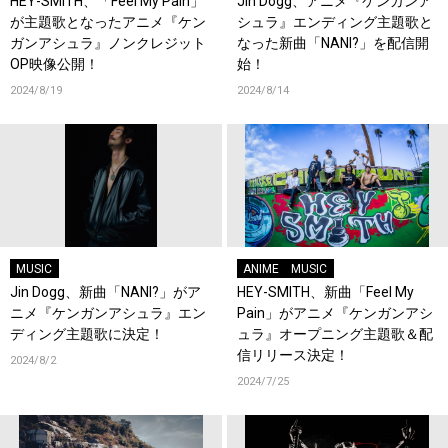
HEY-SMITH、「Feel My Pain」
Jin Dogg、アニメ『ケンガンア
が主題歌となったアニメ『ケン
シュラ』エンディング主題歌と
ガンアシュラ』ノンクレジット
なった新曲「NANI?」を配信開
OP映像公開！
始！
2024/8/19
2024/8/14
MUSIC
ANIME
MUSIC
Jin Dogg、新曲「NANI?」がア
HEY-SMITH、新曲「Feel My
ニメ『ケンガンアシュラ』エン
Pain」がアニメ『ケンガンアシ
ディング主題歌に決定！
ュラ』オープニング主題歌＆配
信リリース決定！
2024/8/2
2024/7/25