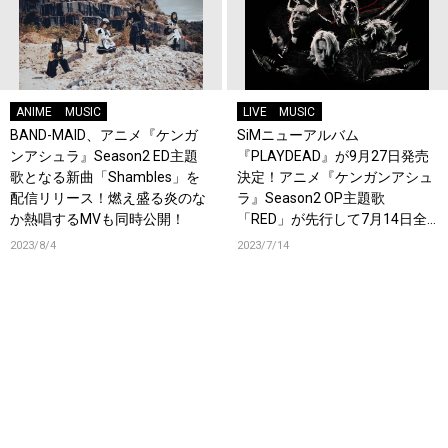
ANIME
MUSIC
LIVE
MUSIC
BAND-MAID、アニメ『ケンガ
SiMニューアルバム
ンアシュラ』Season2 ED主題
『PLAYDEAD』が9月27日発売
歌となる新曲「Shambles」を
決定！アニメ『ケンガンアシュ
配信リリース！燃え盛る炎のな
ラ』Season2 OP主題歌
か熱唱するMVも同時公開！
「RED」が先行して7月14日全
世界同時配信開始！更に10月よ
2023/8/4
2023/7/14
り日本全国36ヶ所をまわるツア
ー『“PLAYDEAD” WORLD TOUR
SEASON 1』開催！