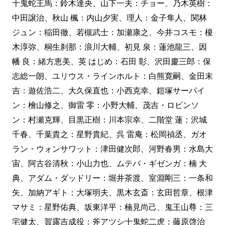
十鬼蛇王馬：鈴木達央、山下一夫：チョー、乃木英樹：
中田譲治、秋山 楓：内山夕実、理人：金子隼人、関林
ジュン：稲田徹、若槻武士：加瀬康之、今井コスモ：榎
木淳弥、桐生刹那：浪川大輔、初見 泉：蓮池龍三、因
幡 良：緒方恵美、英 はじめ：石田 彰、沢田慶三郎：保
志総一朗、ユリウス・ラインホルト：白熊寛嗣、金田末
吉：遊佐浩二、大久保直也：小西克幸、鎧塚サーパイ
ン：檜山修之、御雷 零：小野大輔、茂吉・ロビンソ
ン：村瀬克輝、目黒正樹：川本宗幸、二階堂 蓮：沢城
千春、千葉貴之：星野貴紀、呉 雷庵：松岡禎丞、ガオ
ラン・ウォンサワット：津田健次郎、河野春男：水島大
宙、阿古谷清秋：小山力也、ムテバ・ギゼンガ：楠 大
典、アダム・ダッドリー：堀井茶渡、室淵剛三：一条和
矢、加納アギト：大塚明夫、黒木玄斎：玄田哲章、根津
マサミ：星野佑典、坂東洋平：楠見尚己、鬼王山尊：三
宅健太、賀露吉成役：斧アツシ十鬼蛇二虎：藤原啓治