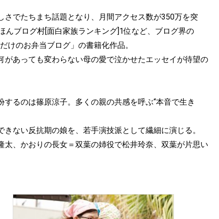
さでたちまち話題となり、月間アクセス数が350万を突
にほんブログ村[面白家族ランキング]1位など、ブログ界の
のためだけのお弁当ブログ」の書籍化作品。
何があっても変わらない母の愛で泣かせたエッセイが待望の
扮するのは篠原涼子。多くの親の共感を呼ぶ“本音で生き
できない反抗期の娘を、若手演技派として繊細に演じる。
隆太、かおりの長女＝双葉の姉役で松井玲奈、双葉が片思い
。