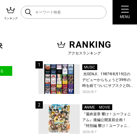
MENU
ランキング
RANKING
決
アクセスランキング
MUSIC
送る
光GENJI、1987年8月19日の
デビューからちょうど39年の
時を経てついにサブスクとDL
配信が解禁！
2026/8/7
ANIME
MOVIE
『最終楽章 響け！ユーフォニ
アム』後編公開直前企画！
『特別編 響け！ユーフォニア
ム〜アンサンブルコンテス
2026/8/7