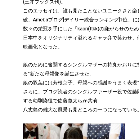
(三才ブックス刊)。
このエッセイは、誰も見たことないユニークさと楽し
破、Amebaブログ[デイリー総合ランキング]1位、
数々の栄冠を手にした「kaori(ttkk)の嫌がらせ
日本中をオリジナリティ溢れるキャラ弁で笑わせ、
映画化となった。
娘のために奮闘するシングルマザーの持丸かおりに
る”新たな母親像を誕生させた。
娘の双葉には芳根京子。母親への感謝をうまく表現
さらに、ブログ読者のシングルファーザー役で佐藤
する幼馴染役で佐藤寛太らが共演。
八丈島の雄大な風景も見どころの一つになっている