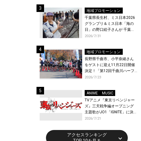
ト〜』と『最終楽章 響け！ユ
ーフォニアム』前編の一挙上
地域プロモーション
映が決定！
千葉県長生村、ミス日本2026
グランプリ＆ミス日本「海の
日」の野口絵子さんが 千葉県
唯一の村・長生村で地引網を
2026/7/31
体験！
地域プロモーション
長野県千曲市、小平奈緒さん
をゲストに迎え11月22日開催
決定！「第12回千曲川ハーフ
マラソン」エントリー受付開
2026/7/23
始！
ANIME
MUSIC
TVアニメ『東京リベンジャー
ズ』三天戦争編オープニング
主題歌がJO1「IGNITE」に決
定！メンバー全員から喜びと
2026/7/21
作品への想いあふれるコメン
トが到着！9月に東京・大阪で
アクセスランキング
先行上映会を開催！
TOP 10を見る