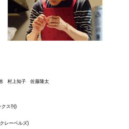
徳 村上知子 佐藤隆太
ックス刊)
クレーベルズ)