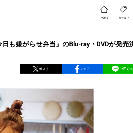
HOME
カテゴリ
も嫌がらせ弁当』のBlu-ray・DVDが発売
ポスト
シェア
LINEで