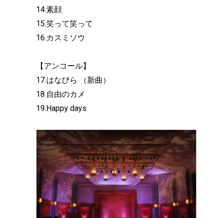
14.素顔
15.笑って笑って
16.カスミソウ
【アンコール】
17.はなびら （新曲）
18.自由のカメ
19.Happy days