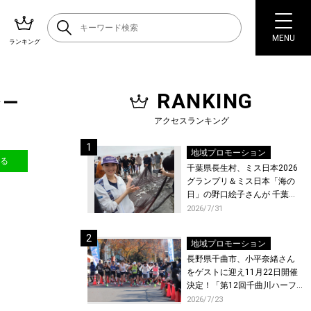
MENU
ランキング
RANKING
ラー
アクセスランキング
地域プロモーション
送る
千葉県長生村、ミス日本2026
グランプリ＆ミス日本「海の
日」の野口絵子さんが 千葉県
唯一の村・長生村で地引網を
2026/7/31
体験！
地域プロモーション
長野県千曲市、小平奈緒さん
をゲストに迎え11月22日開催
決定！「第12回千曲川ハーフ
マラソン」エントリー受付開
2026/7/23