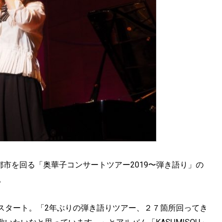
都市を回る「奥華子コンサートツアー2019〜弾き語り」の
。
スタート。「2年ぶりの弾き語りツアー、２７箇所回ってき