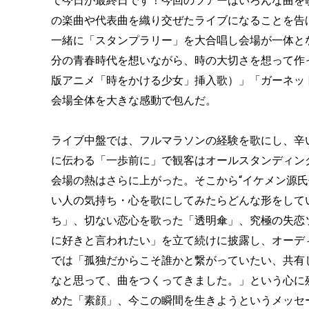
て今日が最終日です！今回のツアーはいろんな曲を歌
の楽曲や代表曲を織り交ぜたライブになることを告
一緒に「スタンプラリー」を大合唱し会場が一体と
分の青春時代を想いながら、時の大切さを想って作
版アニメ「時をかける少女」挿入歌）」「ガーネッ
会場全体を大きな感動で包んだ。
ライブ中盤では、フルマラソンの経験を歌にし、辛
に伝わる「一歩前に」で観客はオールスタンディング。
会場の熱はさらに上がった。そこから“イケメン源氏
い人の気持ち・心を歌にしてみたらどんな形をして
ち」、切ない恋心を歌った「透明傘」、究極の失恋
に好きと言われたい」を立て続けに披露し、オーデ
では「孤独だからこそ誰かと繋がっていたい、共有
なと思って、曲をつくってきました。」という心に
めた「素顔」、今この瞬間を生きようというメッセ