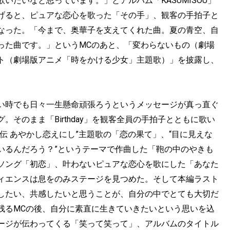
いたいなと思っています。」とアルバム「KASUMISOU」
げると、ピュアな恋心を歌った「その手」、観客の手拍子と
なった。「今まで、奥華子を支えてくれた曲。夏の青空、自
った曲です。」というMCのあと、「変わらないもの（劇場
ト（劇場版アニメ「時をかける少女」主題歌）」を披露し、
い時でも日々一生懸命頑張ろうというメッセージが真っ直ぐ
そのまま「Birthday」を観客全員の手拍子とともに歌い
伝 あやかし恋えにし”主題歌の「恋の果て」、“目に見えな
いるんだろう？”というテーマで作曲した「鞄の中のやきも
ソング「初恋」、叶わないピュアな恋心を歌にした「あなた
ィエンスは息をのみステージを見つめた。そして本編ラスト
したい、共感したいと思うことが、自分の中でとても大切だ
残るMCの後、自分に素直に生きていきたいという思いを込
ージが伝わってくる「笑って笑って」、アルバムのタイトル