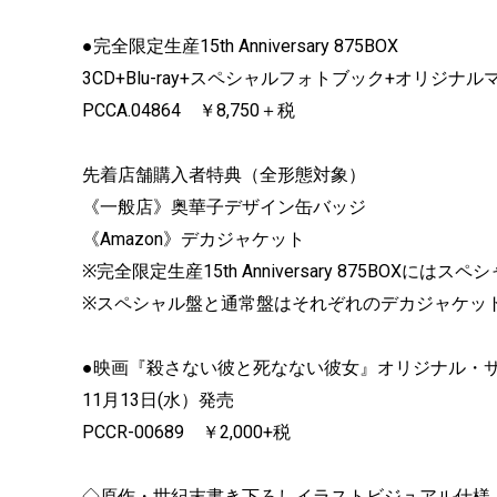
●完全限定生産15th Anniversary 875BOX
3CD+Blu-ray+スペシャルフォトブック+オリジ
PCCA.04864 ￥8,750＋税
先着店舗購入者特典（全形態対象）
《一般店》奥華子デザイン缶バッジ
《Amazon》デカジャケット
※完全限定生産15th Anniversary 875BOX
※スペシャル盤と通常盤はそれぞれのデカジャケッ
●映画『殺さない彼と死なない彼女』オリジナル・
11月13日(水）発売
PCCR-00689 ￥2,000+税
◇原作・世紀末書き下ろしイラストビジュアル仕様