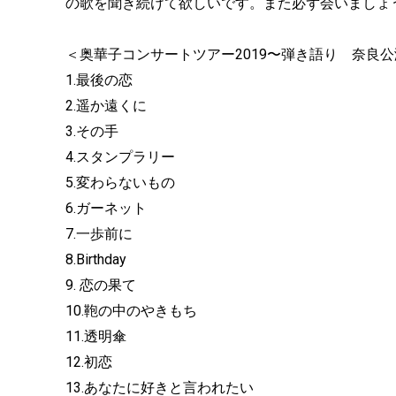
の歌を聞き続けて欲しいです。また必ず会いましょ
＜奥華子コンサートツアー2019〜弾き語り 奈良
1.最後の恋
2.遥か遠くに
3.その手
4.スタンプラリー
5.変わらないもの
6.ガーネット
7.一歩前に
8.Birthday
9. 恋の果て
10.鞄の中のやきもち
11.透明傘
12.初恋
13.あなたに好きと言われたい