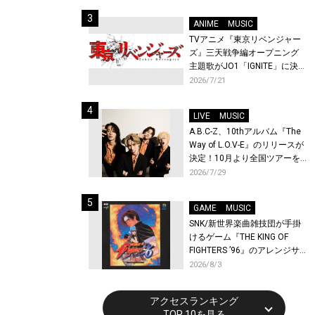
始！
ANIME
MUSIC
TVアニメ『東京リベンジャー
ズ』三天戦争編オープニング
主題歌がJO1「IGNITE」に決
定！メンバー全員から喜びと
2026/7/21
作品への想いあふれるコメン
トが到着！9月に東京・大阪で
LIVE
MUSIC
先行上映会を開催！
A.B.C-Z、10thアルバム『The
Way of L.O.V-E』のリリースが
決定！10月より全国ツアーを
開催！
2026/7/29
GAME
MUSIC
SNK/新世界楽曲雑技団が手掛
けるゲーム『THE KING OF
FIGHTERS ’96』のアレンジサ
ウンドトラックが配信開始！
2026/8/3
アクセスランキング
TOP 10を見る