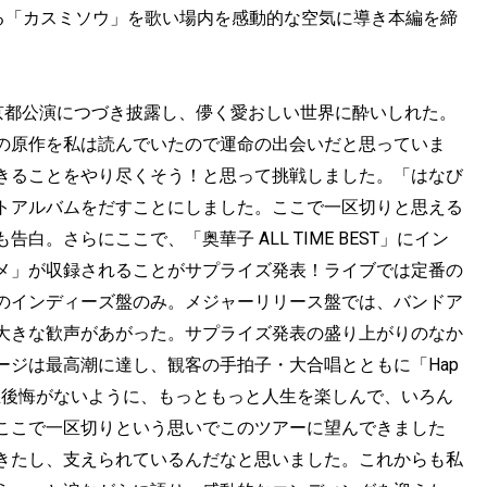
わる「カスミソウ」を歌い場内を感動的な空気に導き本編を締
）」を京都公演につづき披露し、儚く愛おしい世界に酔いしれた。
の原作を私は読んでいたので運命の出会いだと思っていま
きることをやり尽くそう！と思って挑戦しました。「はなび
トアルバムをだすことにしました。ここで一区切りと思える
。さらにここで、「奥華子 ALL TIME BEST」にイン
メ」が収録されることがサプライズ発表！ライブでは定番の
のインディーズ盤のみ。メジャーリリース盤では、バンドア
大きな歓声があがった。サプライズ発表の盛り上がりのなか
ージは最高潮に達し、観客の手拍子・大合唱とともに「Hap
人生後悔がないように、もっともっと人生を楽しんで、いろん
ここで一区切りという思いでこのツアーに望んできました
きたし、支えられているんだなと思いました。これからも私