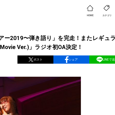
HOME
カテゴリ
アー2019〜弾き語り」を完走！またレギュ
(Movie Ver.)」ラジオ初OA決定！
ポスト
シェア
LINEで