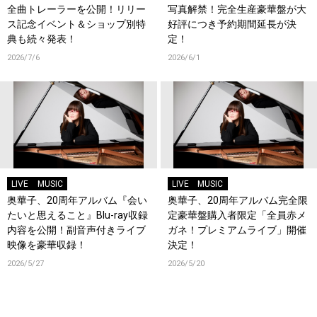
全曲トレーラーを公開！リリー
写真解禁！完全生産豪華盤が大
ス記念イベント＆ショップ別特
好評につき予約期間延長が決
典も続々発表！
定！
2026/7/6
2026/6/1
LIVE
MUSIC
LIVE
MUSIC
奥華子、20周年アルバム『会い
奥華子、20周年アルバム完全限
たいと思えること』Blu-ray収録
定豪華盤購入者限定「全員赤メ
内容を公開！副音声付きライブ
ガネ！プレミアムライブ」開催
映像を豪華収録！
決定！
2026/5/27
2026/5/20