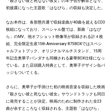
『殺さない彼と死なない彼女』の本予告が解禁となり、
初披露になった主題歌「はなびら」の収録も決定した。
なお本作は、各形態共通で収録楽曲が40曲を超えるCD3
枚組になっており、スペシャル盤では、新曲「はなび
ら」のMV、他オフショット映像等が収録される計４枚
組、完全限定生産15th Anniversary 875BOXではスペシ
ャルフォトブック、オリジナルマルチスタンド、15周
年記念奥華子バンダナも同梱される豪華BOX仕様になっ
ている。また店頭購入特典として、奥華子デザイン缶バ
ッジもついてくる。
さらに、奥華子が手掛けた初の映画音楽を収録した映画
『殺さない彼と死なない彼女』サウンドトラックも同日
に発売することが決定。映画のために制作された全23
曲が余すところなく収録される。主題歌「はなびら」