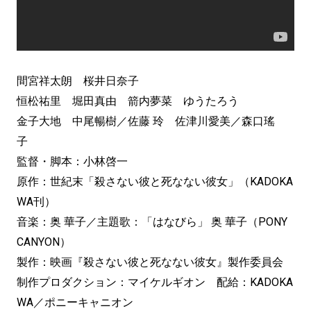
間宮祥太朗 桜井日奈子
恒松祐里 堀田真由 箭内夢菜 ゆうたろう
金子大地 中尾暢樹／佐藤 玲 佐津川愛美／森口瑤
子
監督・脚本：小林啓一
原作：世紀末「殺さない彼と死なない彼女」（KADOKA
WA刊）
音楽：奥 華子／主題歌：「はなびら」 奥 華子（PONY
CANYON）
製作：映画『殺さない彼と死なない彼女』製作委員会
制作プロダクション：マイケルギオン 配給：KADOKA
WA／ポニーキャニオン