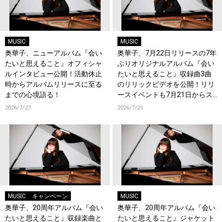
MUSIC
MUSIC
奥華子、ニューアルバム『会い
奥華子、7月22日リリースの7年
たいと思えること』オフィシャ
ぶりオリジナルアルバム『会い
ルインタビュー公開！活動休止
たいと思えること』収録曲3曲
時からアルバムリリースに至る
のリリックビデオを公開！リリ
までの心境語る！
ースイベントも7月21日からス
タート！
2026/7/27
2026/7/21
MUSIC
キャンペーン
MUSIC
奥華子、20周年アルバム『会い
奥華子、20周年アルバム『会い
たいと思えること』収録楽曲と
たいと思えること』ジャケット