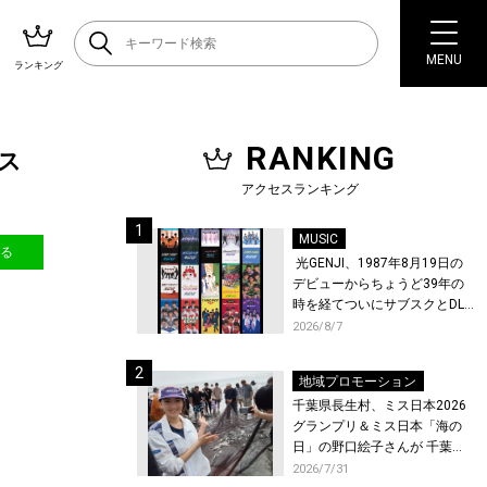
MENU
ランキング
RANKING
ィス
アクセスランキング
MUSIC
送る
光GENJI、1987年8月19日の
デビューからちょうど39年の
時を経てついにサブスクとDL
配信が解禁！
2026/8/7
地域プロモーション
千葉県長生村、ミス日本2026
グランプリ＆ミス日本「海の
日」の野口絵子さんが 千葉県
唯一の村・長生村で地引網を
2026/7/31