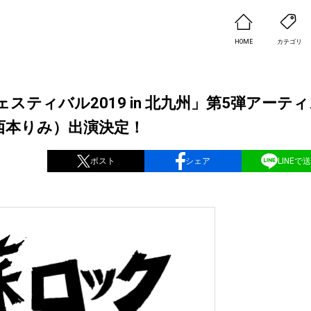
HOME
カテゴリ
ェスティバル2019 in 北九州」第5弾アーテ
紗英・西本りみ）出演決定！
ポスト
シェア
LINEで