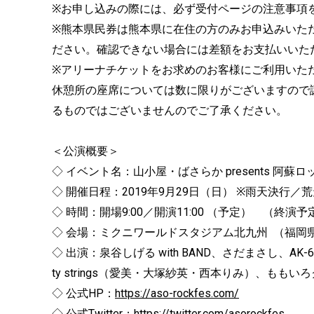
※お申し込みの際には、必ず受付ページの注意事項
※熊本県民券は熊本県に在住の方のみお申込みいた
ださい。確認できない場合には差額をお支払いいた
※アリーナチケットをお求めのお客様にご利用いた
休憩所の座席については数に限りがございますので
るものではございませんのでご了承ください。
＜公演概要＞
◇ イベント名：山小屋・ばさらか presents 阿蘇ロ
◇ 開催日程：2019年9月29日（日） ※雨天決行／
◇ 時間：開場9:00／開演11:00 （予定） （終演予定
◇ 会場：ミクニワールドスタジアム北九州 （福岡県北
◇ 出演：泉谷しげる with BAND、さだまさし、AK-6
ty strings（愛美・大塚紗英・西本りみ）、ももいろクロ
◇ 公式HP：
https://aso-rockfes.com/
◇ 公式Twitter：
https://twitter.com/asorockfes