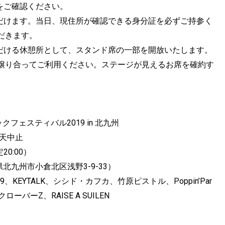
をご確認ください。
だけます。当日、現住所が確認できる身分証を必ずご持参く
だきます。
だける休憩所として、スタンド席の一部を開放いたします。
譲り合ってご利用ください。ステージが見えるお席を確約す
ックフェスティバル2019 in 北九州
荒天中止
20:00）
九州市小倉北区浅野3-9-33）
9、KEYTALK、シシド・カフカ、竹原ピストル、Poppin’Par
ーバーZ、RAISE A SUILEN