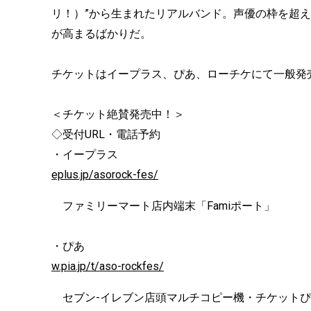
リ！）”から生まれたリアルバンド。声優の枠を超
が高まるばかりだ。
チケットはイープラス、ぴあ、ローチケにて一般発
＜チケット絶賛発売中！＞
◇受付URL・電話予約
・イープラス
eplus.jp/asorock-fes/
ファミリーマート店内端末「Famiポート」
・ぴあ
w.pia.jp/t/aso-rockfes/
セブン-イレブン店頭マルチコピー機・チケットぴあ店