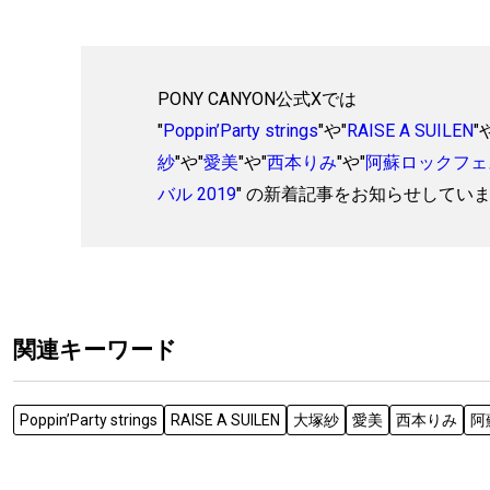
PONY CANYON公式Xでは
"
Poppin’Party strings
"や"
RAISE A SUILEN
"
紗
"や"
愛美
"や"
西本りみ
"や"
阿蘇ロックフェ
バル 2019
" の新着記事をお知らせしてい
関連キーワード
Poppin’Party strings
RAISE A SUILEN
大塚紗
愛美
西本りみ
阿