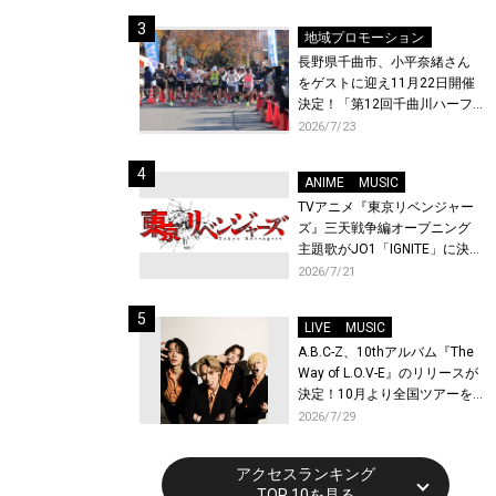
体験！
地域プロモーション
長野県千曲市、小平奈緒さん
をゲストに迎え11月22日開催
決定！「第12回千曲川ハーフ
マラソン」エントリー受付開
2026/7/23
始！
ANIME
MUSIC
TVアニメ『東京リベンジャー
ズ』三天戦争編オープニング
主題歌がJO1「IGNITE」に決
定！メンバー全員から喜びと
2026/7/21
作品への想いあふれるコメン
トが到着！9月に東京・大阪で
LIVE
MUSIC
先行上映会を開催！
A.B.C-Z、10thアルバム『The
Way of L.O.V-E』のリリースが
決定！10月より全国ツアーを
開催！
2026/7/29
アクセスランキング
TOP 10を見る