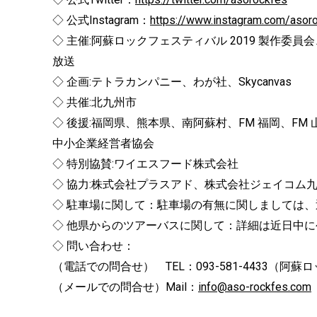
◇ 公式Instagram：
https://www.instagram.com/asor
◇ 主催:阿蘇ロックフェスティバル 2019 製作委
放送
◇ 企画:テトラカンパニー、わが社、Skycanvas
◇ 共催:北九州市
◇ 後援:福岡県、熊本県、南阿蘇村、FM 福岡、F
中小企業経営者協会
◇ 特別協賛:ワイエスフード株式会社
◇ 協力:株式会社プラスアド、株式会社ジェイコム
◇ 駐車場に関して：駐車場の有無に関しましては、
◇ 他県からのツアーバスに関して：詳細は近日中に
◇ 問い合わせ：
（電話での問合せ） TEL：093-581-4433（阿
（メールでの問合せ）Mail：
info@aso-rockfes.com