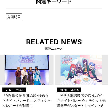
関連キーワード
鬼頭明里
RELATED NEWS
関連ニュース
EVENT
MUSIC
EVENT
MUSIC
「M学園歌謡祭 其の弐 -ゆめう
「M学園歌謡祭 其の弐 -ゆめう
さナイトパレード-」オフィシャ
さナイトパレード-」チケット先
ルレポートが到着！
着販売がスタート！イベント内