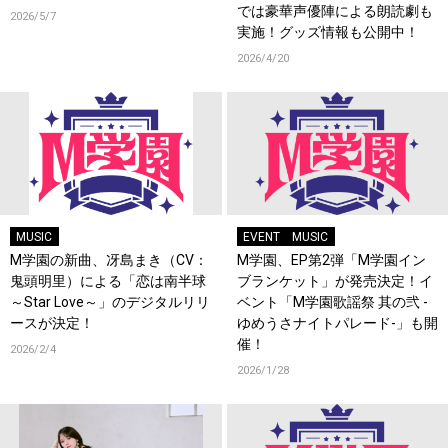
では豪華声優陣による朗読劇も
2026/5/7
実施！グッズ情報も公開中！
2026/4/20
MUSIC
EVENT
MUSIC
M学園の新曲、冴島まき（CV：
M学園、EP第2弾「M学園イン
鬼頭明里）による「恋は南半球
ブランケット」が発売決定！イ
～Star Love～」のデジタルリリ
ベント「M学園歌謡祭 其の弐 -
ースが決定！
ゆめうさナイトパレード-」も開
催！
2026/2/4
2026/1/28