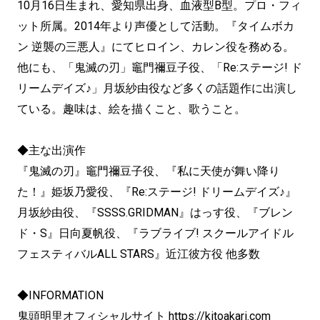
10月16日生まれ、愛知県出身、血液型B型。プロ・フィ
ット所属。2014年より声優として活動。『タイムボカ
ン 逆襲の三悪人』にてヒロイン、カレン役を務める。
他にも、「鬼滅の刃」竈門禰豆子役、「Re:ステージ! ド
リームデイズ♪」月坂紗由役など多くの話題作に出演し
ている。趣味は、絵を描くこと、歌うこと。
◆主な出演作
『鬼滅の刃』竈門禰豆子役、『私に天使が舞い降り
た！』姫坂乃愛役、『Re:ステージ! ドリームデイズ♪』
月坂紗由役、『SSSS.GRIDMAN』はっす役、『ブレン
ド・S』日向夏帆役、『ラブライブ! スクールアイドル
フェスティバルALL STARS』近江彼方役 他多数
◆INFORMATION
鬼頭明里オフィシャルサイト
https://kitoakari.com