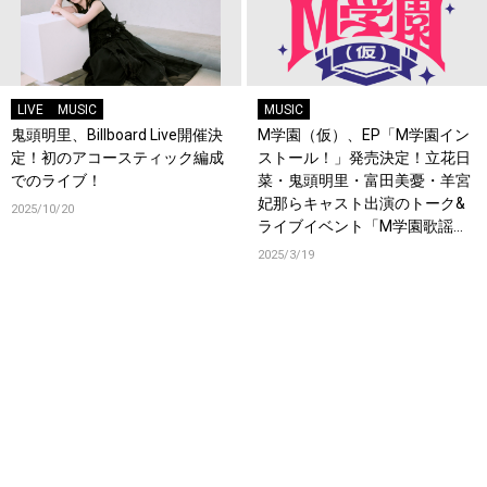
LIVE
MUSIC
MUSIC
鬼頭明里、Billboard Live開催決
M学園（仮）、EP「M学園イン
定！初のアコースティック編成
ストール！」発売決定！立花日
でのライブ！
菜・鬼頭明里・富田美憂・羊宮
妃那らキャスト出演のトーク&
2025/10/20
ライブイベント「M学園歌謡
祭」も開催決定！
2025/3/19