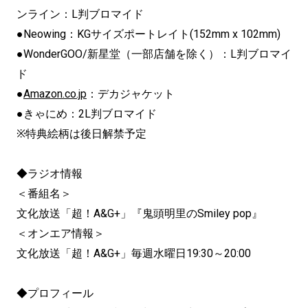
ンライン：L判ブロマイド
●Neowing：KGサイズポートレイト(152mm x 102mm)
●WonderGOO/新星堂（一部店舗を除く）：L判ブロマイ
ド
●
Amazon.co.jp
：デカジャケット
●きゃにめ：2L判ブロマイド
※特典絵柄は後日解禁予定
◆ラジオ情報
＜番組名＞
文化放送「超！A&G+」『鬼頭明里のSmiley pop』
＜オンエア情報＞
文化放送「超！A&G+」毎週水曜日19:30～20:00
◆プロフィール