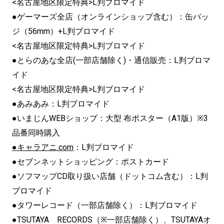
<名古屋地区限定特典>L判ブロマイド
●ゲーマーズ全店（オンラインショップ含む）：缶バッ
ジ（56mm）+L判ブロマイド
<名古屋地区限定特典>L判ブロマイド
●とらのあな全店(一部店舗除く)・通信販売：L判ブロマ
イド
<名古屋地区限定特典>L判ブロマイド
●あみあみ：L判ブロマイド
●いまじんWEBショップ：大型 布ポスター（A1版）※3
品番同時購入
●キャラアニ.com
：L判ブロマイド
●セブンネットショッピング：ポストカード
●ソフマップCD取り扱い店舗（ドットコム含む）：L判
ブロマイド
●タワーレコード（一部店舗除く）：L判ブロマイド
●TSUTAYA RECORDS（※一部店舗除く）、TSUTAYAオ