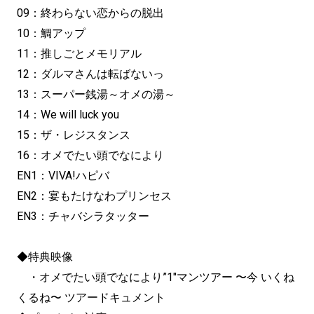
09：終わらない恋からの脱出
10：鯛アップ
11：推しごとメモリアル
12：ダルマさんは転ばないっ
13：スーパー銭湯～オメの湯～
14：We will luck you
15：ザ・レジスタンス
16：オメでたい頭でなにより
EN1：VIVA!ハピバ
EN2：宴もたけなわプリンセス
EN3：チャバシラタッター
◆特典映像
・オメでたい頭でなにより”1″マンツアー 〜今 いくね
くるね〜 ツアードキュメント