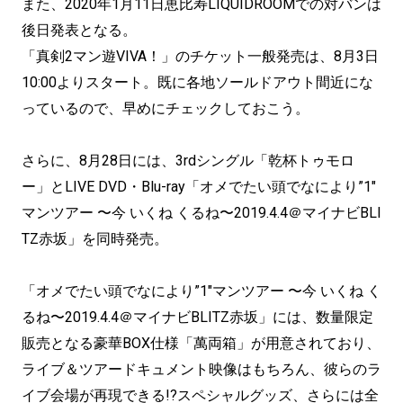
また、2020年1月11日恵比寿LIQUIDROOMでの対バンは
後日発表となる。
「真剣2マン遊VIVA！」のチケット一般発売は、8月3日
10:00よりスタート。既に各地ソールドアウト間近にな
っているので、早めにチェックしておこう。
さらに、8月28日には、3rdシングル「乾杯トゥモロ
ー」とLIVE DVD・Blu-ray「オメでたい頭でなにより”1″
マンツアー 〜今 いくね くるね〜2019.4.4＠マイナビBLI
TZ赤坂」を同時発売。
「オメでたい頭でなにより”1″マンツアー 〜今 いくね く
るね〜2019.4.4＠マイナビBLITZ赤坂」には、数量限定
販売となる豪華BOX仕様「萬両箱」が用意されており、
ライブ＆ツアードキュメント映像はもちろん、彼らのラ
イブ会場が再現できる!?スペシャルグッズ、さらには全