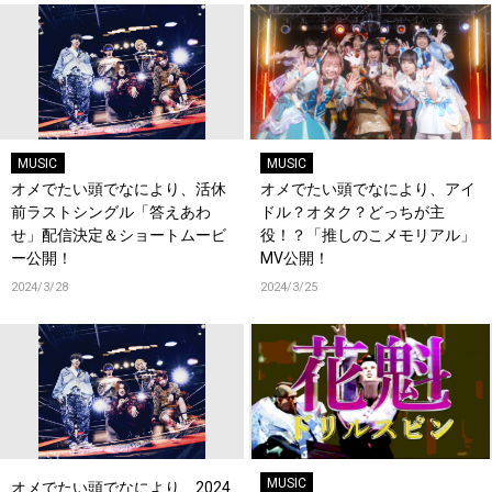
MUSIC
MUSIC
オメでたい頭でなにより、活休
オメでたい頭でなにより、アイ
前ラストシングル「答えあわ
ドル？オタク？どっちが主
せ」配信決定＆ショートムービ
役！？「推しのこメモリアル」
ー公開！
MV公開！
2024/3/28
2024/3/25
MUSIC
オメでたい頭でなにより、2024