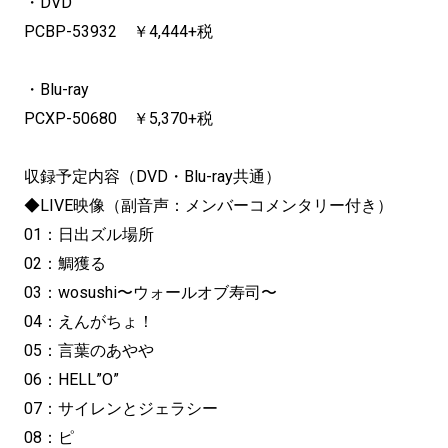
・DVD
PCBP-53932 ￥4,444+税
・Blu-ray
PCXP-50680 ￥5,370+税
収録予定内容（DVD・Blu-ray共通）
◆LIVE映像（副音声：メンバーコメンタリー付き）
01：日出ズル場所
02：鯛獲る
03：wosushi〜ウォールオブ寿司〜
04：えんがちょ！
05：言葉のあやや
06：HELL”O”
07：サイレンとジェラシー
08：ピ