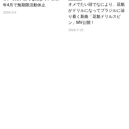
オメでたい頭でなにより、花魁
年4月で無期限活動休止
がドリルになってブラジルに辿
2024/2/6
り着く新曲「花魁ドリルスピ
ン」MV公開！
2024/1/25