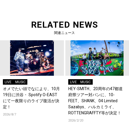
RELATED NEWS
関連ニュース
LIVE
MUSIC
LIVE
MUSIC
オメでたい頭でなにより、10月
HEY-SMITH、20​周年の47都道
19日に渋谷・ Spotify O-EAST
府県ツアー対バン​に、10-
にて一夜限りのライブ復活が決
FEET、SHANK​、04 Limited
定！
Sazabys​、ハルカミライ、
ROTTENGRAFFTY​等が決定！
2026/8/7
2026/2/20