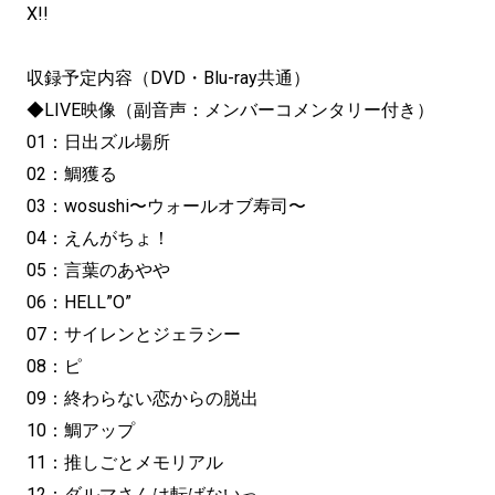
X!!
収録予定内容（DVD・Blu-ray共通）
◆LIVE映像（副音声：メンバーコメンタリー付き）
01：日出ズル場所
02：鯛獲る
03：wosushi〜ウォールオブ寿司〜
04：えんがちょ！
05：言葉のあやや
06：HELL”O”
07：サイレンとジェラシー
08：ピ
09：終わらない恋からの脱出
10：鯛アップ
11：推しごとメモリアル
12：ダルマさんは転ばないっ