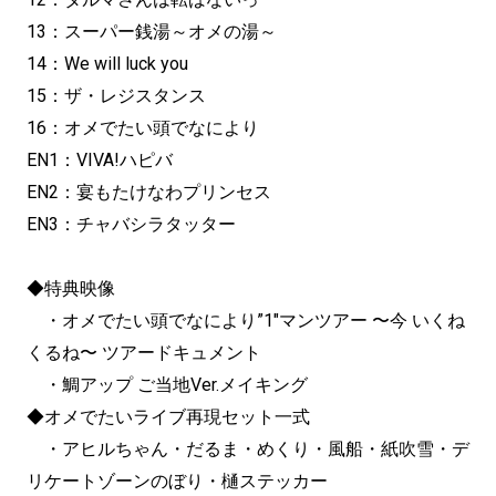
13：スーパー銭湯～オメの湯～
14：We will luck you
15：ザ・レジスタンス
16：オメでたい頭でなにより
EN1：VIVA!ハピバ
EN2：宴もたけなわプリンセス
EN3：チャバシラタッター
◆特典映像
・オメでたい頭でなにより”1″マンツアー 〜今 いくね
くるね〜 ツアードキュメント
・鯛アップ ご当地Ver.メイキング
◆オメでたいライブ再現セット一式
・アヒルちゃん・だるま・めくり・風船・紙吹雪・デ
リケートゾーンのぼり・樋ステッカー