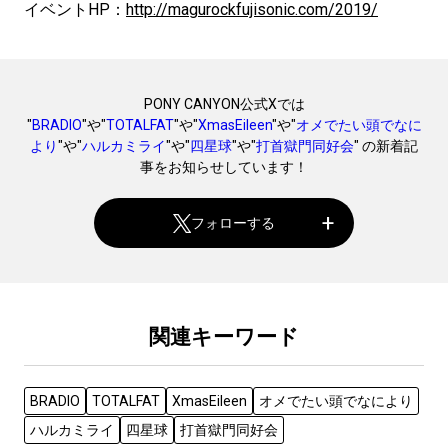
イベントHP：
http://magurockfujisonic.com/2019/
PONY CANYON公式Xでは
"
BRADIO
"や"
TOTALFAT
"や"
XmasEileen
"や"
オメでたい頭でなに
より
"や"
ハルカミライ
"や"
四星球
"や"
打首獄門同好会
" の新着記
事をお知らせしています！
フォローする
関連キーワード
BRADIO
TOTALFAT
XmasEileen
オメでたい頭でなにより
ハルカミライ
四星球
打首獄門同好会