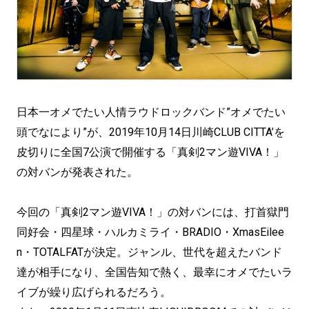
日本一オメでたい人情ラウドロックバンド”オメでたい
頭でなにより”が、2019年10月14日川崎CLUB CITTA’を
皮切りに全国7公演で開催する「真剣2マン遊VIVA！」
の対バンが発表された。
今回の「真剣2マン遊VIVA！」の対バンには、打首獄門
同好会・四星球・ハルカミライ・BRADIO・XmasEilee
n・TOTALFATが決定。ジャンル、世代を超えたバンド
達が相手になり、全国告知で熱く、最幸にオメでたいラ
イブが繰り広げられるだろう。