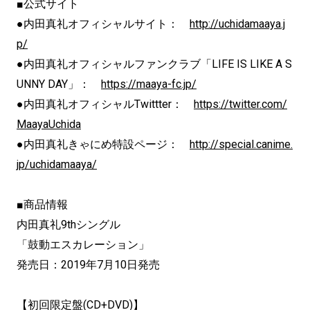
■公式サイト
●内田真礼オフィシャルサイト：
http://uchidamaaya.j
p/
●内田真礼オフィシャルファンクラブ「LIFE IS LIKE A S
UNNY DAY」：
https://maaya-fc.jp/
●内田真礼オフィシャルTwittter：
https://twitter.com/
MaayaUchida
●内田真礼きゃにめ特設ページ：
http://special.canime.
jp/uchidamaaya/
■商品情報
内田真礼9thシングル
「鼓動エスカレーション」
発売日：2019年7月10日発売
【初回限定盤(CD+DVD)】