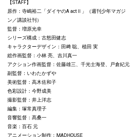
【STAFF】
原作：寺嶋裕二「ダイヤのA actⅡ」（週刊少年マガジ
ン／講談社刊）
監督：増原光幸
シリーズ構成：古怒田健志
キャラクターデザイン：田﨑 聡、植田 実
総作画監督：小林 亮、吉川真一
アクション作画監督：佐藤雄三、千光士海登、戸倉紀元
副監督：いわたかずや
美術監督：高木佐和子
色彩設計：今野成美
撮影監督：井上洋志
編集：塚常真理子
音響監督：髙桑一
音楽：百石 元
アニメーション制作：MADHOUSE