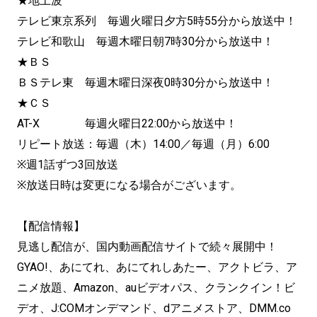
★地上波
テレビ東京系列 毎週火曜日夕方5時55分から放送中！
テレビ和歌山 毎週木曜日朝7時30分から放送中！
★ＢＳ
ＢＳテレ東 毎週木曜日深夜0時30分から放送中！
★ＣＳ
AT-X 毎週火曜日22:00から放送中！
リピート放送：毎週（木）14:00／毎週（月）6:00
※週1話ずつ3回放送
※放送日時は変更になる場合がございます。
【配信情報】
見逃し配信が、国内動画配信サイトで続々展開中！
GYAO!、あにてれ、あにてれしあたー、アクトビラ、ア
ニメ放題、Amazon、auビデオパス、クランクイン！ビ
デオ、J:COMオンデマンド、dアニメストア、DMM.co