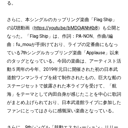
る。
さらに、本シングルのカップリング楽曲「Flag Ship」
の試聴動画（
https://youtu.be/bMDOjANhKb8
）も公開と
なった。「Flag Ship」は、作詞：PA-NON、作曲/編
曲：fu_mouが手掛けており、ライブの定番曲にもなっ
ている7thシングルカップリング楽曲「Applause」以来
のタッグとなっている。今回の楽曲は、アーティスト活
動５周年の今年、2019年元日に開催された初の日本武
道館ワンマンライブを経て制作されたもの。巨大な船の
ステージセットで披露された本ライブを受けて、「航
海」をテーマとして内田自身が感じたことを中心に歌詞
がまとめ上げられており、日本武道館ライブに参加した
ファンにとってはさらに感慨深い楽曲となっている。
さらに、9thシングル「鼓動エスカレーション」リリー