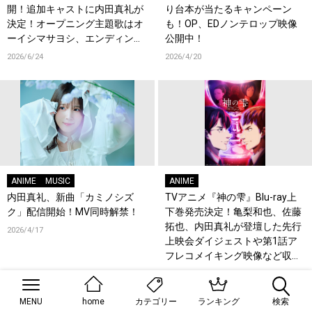
開！追加キャストに内田真礼が
り台本が当たるキャンペーン
決定！オープニング主題歌はオ
も！OP、EDノンテロップ映像
ーイシマサヨシ、エンディング
公開中！
主題歌は内田真礼が担当！
2026/6/24
2026/4/20
ANIME
MUSIC
ANIME
内田真礼、新曲「カミノシズ
TVアニメ『神の雫』Blu-ray上
ク」配信開始！MV同時解禁！
下巻発売決定！亀梨和也、佐藤
拓也、内田真礼が登壇した先行
2026/4/17
上映会ダイジェストや第1話ア
フレコメイキング映像など収録
決定！
2026/4/11
MENU
home
ランキング
検索
カテゴリー