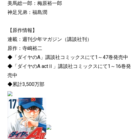
美馬総一郎：梅原裕一郎
神足兄弟：福島潤
【原作情報】
連載：週刊少年マガジン（講談社刊）
原作：寺嶋裕二
◆「ダイヤのA」講談社コミックスにて1～47巻発売中
◆「ダイヤのA actⅡ」講談社コミックスにて1～16巻発
売中
◆累計3,500万部