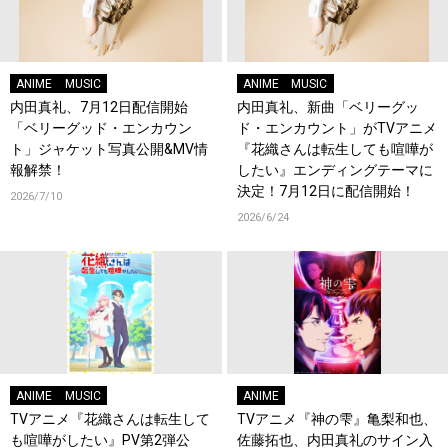
ANIME
MUSIC
ANIME
MUSIC
内田真礼、7月12日配信開始
内田真礼、新曲「ベリーグッ
「ベリーグッド・エンカウン
ド・エンカウント」がTVアニメ
ト」ジャケット写真公開&MV情
『花織さんは転生しても喧嘩が
報解禁！
したい』エンディングテーマに
決定！7月12日に配信開始！
2026/7/10
2026/6/24
ANIME
MUSIC
ANIME
TVアニメ『花織さんは転生して
TVアニメ『神の雫』亀梨和也、
も喧嘩がしたい』PV第2弾公
佐藤拓也、内田真礼のサイン入