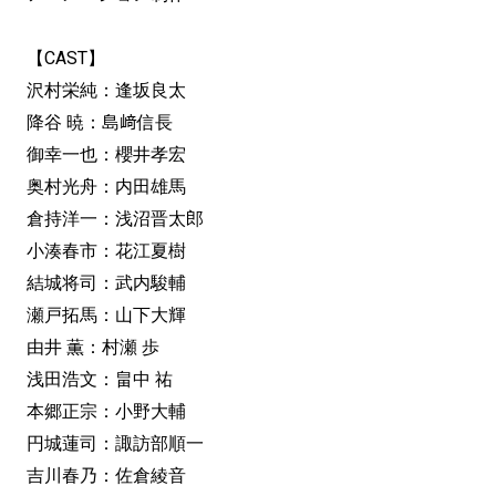
【CAST】
沢村栄純：逢坂良太
降谷 暁：島﨑信長
御幸一也：櫻井孝宏
奥村光舟：内田雄馬
倉持洋一：浅沼晋太郎
小湊春市：花江夏樹
結城将司：武内駿輔
瀬戸拓馬：山下大輝
由井 薫：村瀬 歩
浅田浩文：畠中 祐
本郷正宗：小野大輔
円城蓮司：諏訪部順一
吉川春乃：佐倉綾音