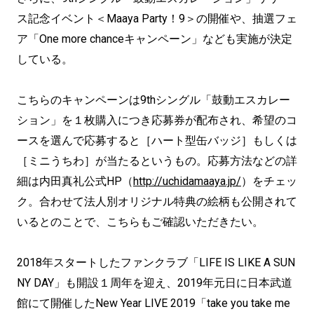
ス記念イベント＜Maaya Party！9＞の開催や、抽選フェ
ア「One more chanceキャンペーン」なども実施が決定
している。
こちらのキャンペーンは9thシングル「鼓動エスカレー
ション」を１枚購入につき応募券が配布され、希望のコ
ースを選んで応募すると［ハート型缶バッジ］もしくは
［ミニうちわ］が当たるというもの。応募方法などの詳
細は内田真礼公式HP（
http://uchidamaaya.jp/
）をチェッ
ク。合わせて法人別オリジナル特典の絵柄も公開されて
いるとのことで、こちらもご確認いただきたい。
2018年スタートしたファンクラブ「LIFE IS LIKE A SUN
NY DAY」も開設１周年を迎え、2019年元日に日本武道
館にて開催したNew Year LIVE 2019「take you take me