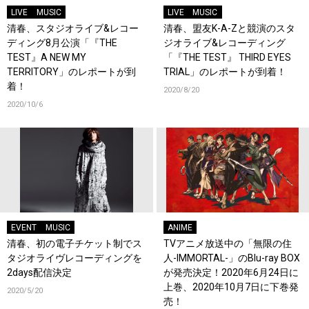
LIVE
MUSIC
LIVE
MUSIC
清春、スタジオライブ&レコー
清春、盟友K-A-Zと競演のスタ
ディング8月公演「『THE
ジオライブ&レコーディング
TEST』A NEW MY
「『THE TEST』 THIRD EYES
TERRITORY」のレポートが到
TRIAL」のレポートが到着！
着！
2020/8/20
2020/10/6
EVENT
MUSIC
ANIME
清春、初の電子チケット制でス
TVアニメ放送中の「無限の住
タジオライヴレコーディングを
人-IMMORTAL-」のBlu-ray BOX
2days配信決定
が発売決定！2020年6月24日に
上巻、2020年10月7日に下巻発
2020/5/20
売！