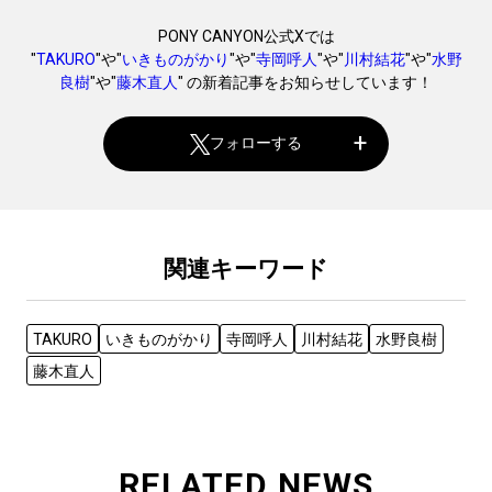
PONY CANYON公式Xでは
"
TAKURO
"や"
いきものがかり
"や"
寺岡呼人
"や"
川村結花
"や"
水野
良樹
"や"
藤木直人
" の新着記事をお知らせしています！
フォローする
関連キーワード
TAKURO
いきものがかり
寺岡呼人
川村結花
水野良樹
藤木直人
RELATED NEWS