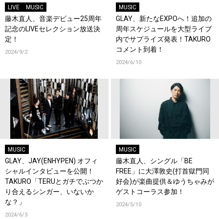
LIVE
MUSIC
MUSIC
藤木直人、音楽デビュー25周年
GLAY、新たなEXPOへ！追加の
記念のLIVEセレクション放送決
周年スケジュールを大型ライブ
定！
内でサプライズ発表！TAKURO
コメント到着！
2024/9/2
2024/6/10
MUSIC
MUSIC
GLAY、JAY(ENHYPEN) オフィ
藤木直人、シングル「BE
シャルインタビューを公開！
FREE」に大澤敦史(打首獄門同
TAKURO「TERUとガチでぶつか
好会)が楽曲提供＆ゆうちゃみが
り合えるシンガー、いないか
ゲストコーラス参加！
な？」
2024/5/10
2024/6/3