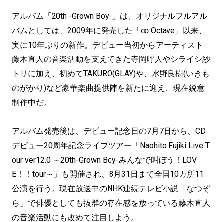
アルバム「20th -Grown Boy-」は、オリジナルフルアル
バムとしては、2009年に発売した「∞ Octave」以来、
実に10年ぶりの新作。デビュー当初からアーティスト
藤木直人の音楽活動を支えてきた寺岡呼人やシライシ紗
トリに加え、初めてTAKURO(GLAY)や、水野良樹(いきも
のがかり)など豪華楽曲提供陣を新たに迎え、現在鋭意
制作中だ。
アルバム発売後は、デビュー記念日の7月7日から、CD
デビュー20周年記念ライブツアー「Naohito Fujiki Live T
our ver12.0 ～20th-Grown Boy-みんなで叫ぼう！LOV
E！！tour～」も開催され、8月31日まで全国10カ所11
公演を行う。現在放送中のNHK連続テレビ小説「なつぞ
ら」で俳優としても抜群の存在感を放っている藤木直人
の音楽活動にも改めて注目しよう。