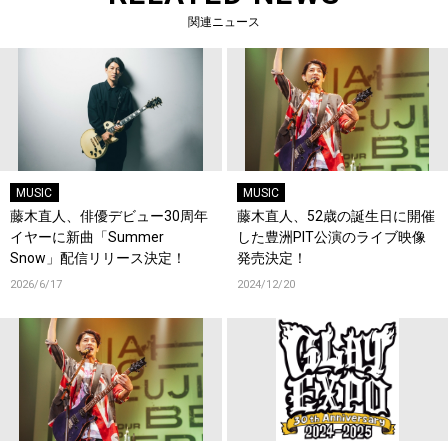
関連ニュース
MUSIC
MUSIC
藤木直人、俳優デビュー30周年
藤木直人、52歳の誕生日に開催
イヤーに新曲「Summer
した豊洲PIT公演のライブ映像
Snow」配信リリース決定！
発売決定！
2026/6/17
2024/12/20