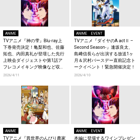
ANIME
ANIME
EVENT
TVアニメ『神の雫』Blu-ray上
TVアニメ『ダイヤのA actⅡ –
下巻発売決定！亀梨和也、佐藤
Second Season-』逢坂良太、
拓也、内田真礼が登壇した先行
島﨑信長らが出演する放送1ヶ
上映会ダイジェストや第1話ア
月＆沢村バースデー直前記念ト
フレコメイキング映像など収録
ークイベント！緊急開催決定！
決定！
2026/4/11
2026/4/10
ANIME
ANIME
EVENT
TVアニメ『異世界のんびり農家
本編に登場するワインプレゼン