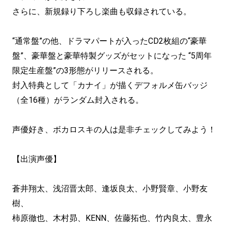
さらに、新規録り下ろし楽曲も収録されている。
“通常盤”の他、ドラマパートが入ったCD2枚組の“豪華
盤”、豪華盤と豪華特製グッズがセットになった “5周年
限定生産盤”の3形態がリリースされる。
封入特典として「カナイ」が描くデフォルメ缶バッジ
（全16種）がランダム封入される。
声優好き、ボカロスキの人は是非チェックしてみよう！
【出演声優】
蒼井翔太、浅沼晋太郎、逢坂良太、小野賢章、小野友
樹、
柿原徹也、木村昴、KENN、佐藤拓也、竹内良太、豊永