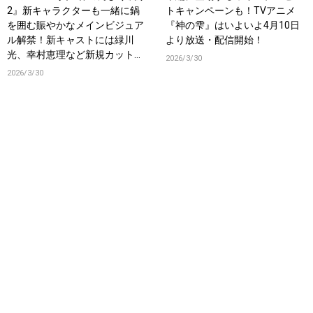
2』新キャラクターも一緒に鍋
トキャンペーンも！TVアニメ
を囲む賑やかなメインビジュア
『神の雫』はいよいよ4月10日
ル解禁！新キャストには緑川
より放送・配信開始！
光、幸村恵理など新規カット含
2026/3/30
む最新PVも公開！
2026/3/30