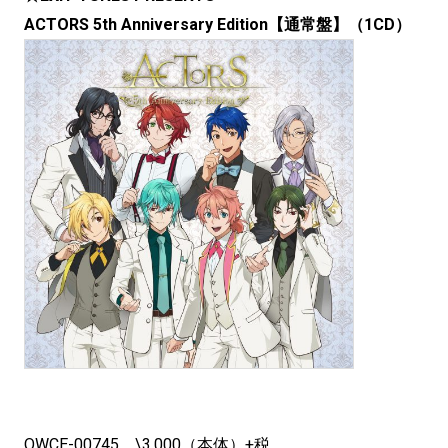
ACTORS 5th Anniversary Edition【通常盤】（1CD）
QWCE-00745 \3,000（本体）+税