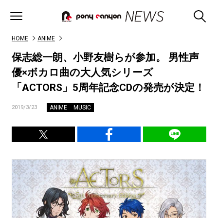
HOME
ANIME
保志総一朗、小野友樹らが参加。 男性声
優×ボカロ曲の大人気シリーズ
「ACTORS」5周年記念CDの発売が決定！
ANIME
MUSIC
2019/3/23