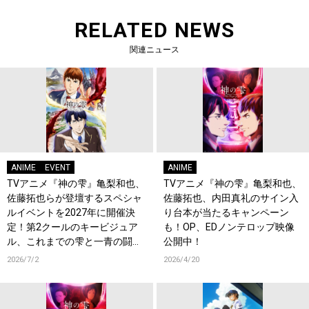
RELATED NEWS
関連ニュース
ANIME
EVENT
ANIME
TVアニメ『神の雫』亀梨和也、
TVアニメ『神の雫』亀梨和也、
佐藤拓也らが登壇するスペシャ
佐藤拓也、内田真礼のサイン入
ルイベントを2027年に開催決
り台本が当たるキャンペーン
定！第2クールのキービジュア
も！OP、EDノンテロップ映像
ル、これまでの雫と一青の闘い
公開中！
を振り返る総集編も公開！
2026/7/2
2026/4/20