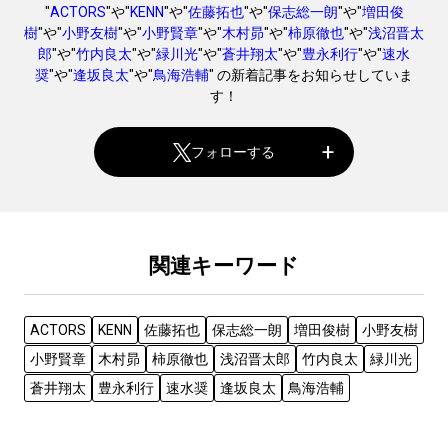
"
ACTORS
"や"
KENN
"や"
佐藤拓也
"や"
保志総一朗
"や"
増田俊
樹
"や"
小野友樹
"や"
小野賢章
"や"
木村昴
"や"
柿原徹也
"や"
浅沼晋太
郎
"や"
竹内良太
"や"
緑川光
"や"
蒼井翔太
"や"
豊永利行
"や"
速水
奨
"や"
逢坂良太
"や"
鳥海浩輔
" の新着記事をお知らせしていま
す！
フォローする
関連キーワード
ACTORS
KENN
佐藤拓也
保志総一朗
増田俊樹
小野友樹
小野賢章
木村昴
柿原徹也
浅沼晋太郎
竹内良太
緑川光
蒼井翔太
豊永利行
速水奨
逢坂良太
鳥海浩輔