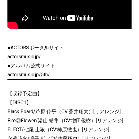
■ACTORSポータルサイト
actorsmusic.jp/
■アルバム公式サイト
actorsmusic.jp/5th/
【収録予定曲】
【DISC1】
Black Board/芦原 倖乎（CV:蒼井翔太）[リアレンジ]
Fire◎Flower/湯山 靖隼（CV:増田俊樹）[リアレンジ]
ELECT/七尾 士狼（CV:柿原徹也）[リアレンジ]
永遠花火/鳴子 郁（CV:佐藤拓也）[リアレンジ]