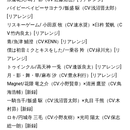
バイビーベイビーサヨナラ/飯盛 駆（CV:浅沼晋太郎）
[リアレンジ]
リスキーゲーム/ 小田原 牧（CV:速水奨）×臼杵 鷲帆（C
V:竹内良太）[リアレンジ]
青/魚津 鯆澄（CV:KENN）[リアレンジ]
僕は初音ミクとキスをした/一乗谷 羚（CV:緑川光）[リ
アレンジ]
トゥインクル/高天神 一兎（CV:逢坂良太）[リアレンジ]
月・影・舞・華/麻布 汐（CV:豊永利行）[リアレンジ]
Magnet/花隈 竜之介（CV:小野賢章）×清洲 鷹翌（CV:鳥
海浩輔）[新録]
一騎当千/飯盛 駆（CV:浅沼晋太郎）×丸目 千熊（CV:木
村昴）[新録]
ロキ/円城寺 三毛（CV:小野友樹）×光司 陽太（CV:保志
総一朗）[新録]