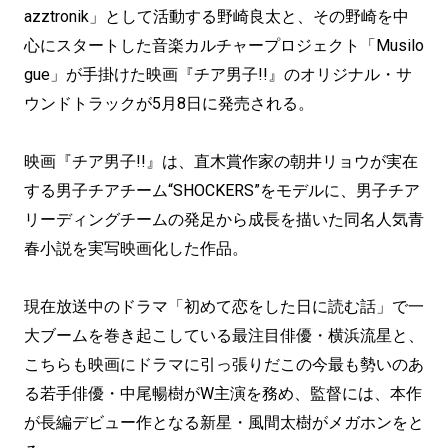
azztronik」として活動する野崎良太と、その野崎を中
心にスタートした音楽カルチャープロジェクト「Musilo
gue」が手掛けた映画『チア男子!!』のオリジナル・サ
ウンドトラックが5月8日に発売される。
映画『チア男子!!』は、直木賞作家の朝井リョウが実在
する男子チアチーム“SHOCKERS”をモデルに、男子チア
リーディングチームの発足から成長を描いた同名人気青
春小説を実写映画化した作品。
現在放送中のドラマ「初めて恋をした日に読む話」で一
大ブームを巻き起こしている最注目俳優・横浜流星と、
こちらも映画にドラマに引っ張りだこの今最も勢いのあ
る若手俳優・中尾暢樹がW主演を務め、監督には、本作
が長編デビュー作となる新星・風間太樹がメガホンをと