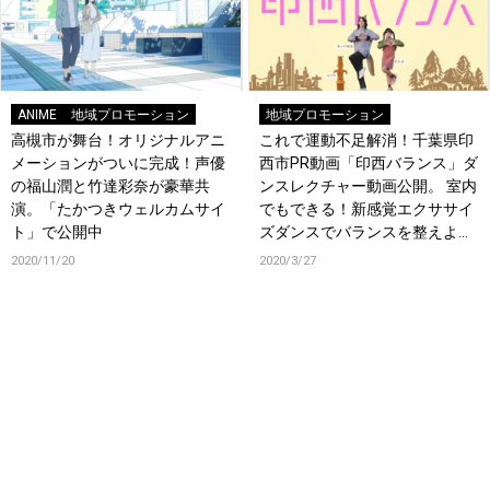
ANIME
地域プロモーション
地域プロモーション
高槻市が舞台！オリジナルアニ
これで運動不足解消！千葉県印
メーションがついに完成！声優
西市PR動画「印西バランス」ダ
の福山潤と竹達彩奈が豪華共
ンスレクチャー動画公開。 室内
演。「たかつきウェルカムサイ
でもできる！新感覚エクササイ
ト」で公開中
ズダンスでバランスを整えよ
う！
2020/11/20
2020/3/27