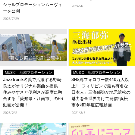
シャルプロモーションムーヴィ
2024/4/3
ーを公開！
2025/7/29
MUSIC
地域プロモーション
MUSIC
地域プロモーション
Jazztronik名義で活躍する野崎
SNS総フォロワー数440万人以
良太がオリジナル楽曲を提供！
上!!「フィリピンで最も有名な
住みやすさと便利さが高度に融
日本人」三海郁弥が地元浜松の
合する「愛知県・江南市」のPR
魅力を全世界向けて発信!!浜松
動画が公開！
市令和2年度広報動画
「YARAMAIKA Pride of
2023/2/2
2021/3/5
Hamamatsu」絶賛公開中!!