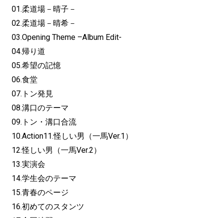
01.柔道場－晴子－
02.柔道場－晴希－
03.Opening Theme –Album Edit-
04.帰り道
05.希望の記憶
06.食堂
07.トン発見
08.溝口のテーマ
09.トン・溝口合流
10.Action11.怪しい男（一馬Ver.1）
12.怪しい男（一馬Ver.2）
13.実演会
14.学生会のテーマ
15.青春のページ
16.初めてのスタンツ