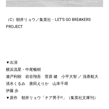
（C）朝井リョウ／集英社・LET’S GO BREAKERS
PROJECT
▼出演
横浜流星・中尾暢樹
瀬戸利樹 岩谷翔吾 菅原 健 小平大智 ／ 浅香航大
清水くるみ 唐田えりか 山本千尋
伊藤 歩
▼原作 朝井リョウ「チア男子!!」（集英社文庫刊）