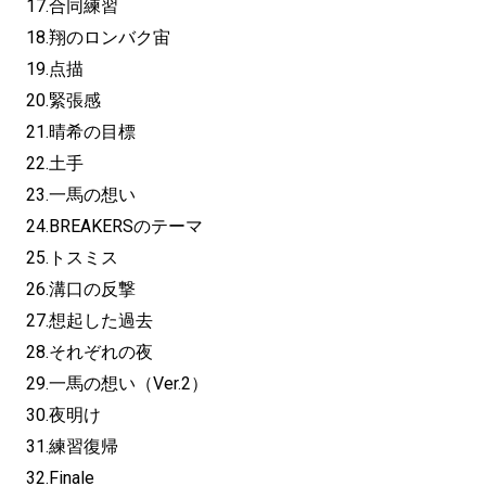
17.合同練習
18.翔のロンバク宙
19.点描
20.緊張感
21.晴希の目標
22.土手
23.一馬の想い
24.BREAKERSのテーマ
25.トスミス
26.溝口の反撃
27.想起した過去
28.それぞれの夜
29.一馬の想い（Ver.2）
30.夜明け
31.練習復帰
32.Finale