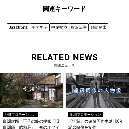
関連キーワード
Jazztronik
チア男子
中尾暢樹
横浜流星
野崎良太
RELATED NEWS
関連ニュース
地域プロモーション
地域プロモーション
白洲次郎・正子の終の棲家「旧
『沈黙』の遠藤周作生誕100年
白洲邸 武相荘」、初のオフィ
記念映像を制作