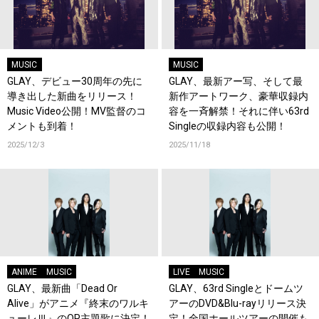
MUSIC
MUSIC
GLAY、デビュー30周年の先に
GLAY、最新アー写、そして最
導き出した新曲をリリース！
新作アートワーク、豪華収録内
Music Video公開！MV監督のコ
容を一斉解禁！それに伴い63rd
メントも到着！
Singleの収録内容も公開！
2025/12/3
2025/11/18
ANIME
MUSIC
LIVE
MUSIC
GLAY、最新曲「Dead Or
GLAY、63rd Singleとドームツ
Alive」がアニメ『終末のワルキ
アーのDVD&Blu-rayリリース決
ューレⅢ』のOP主題歌に決定！
定！全国ホールツアーの開催も