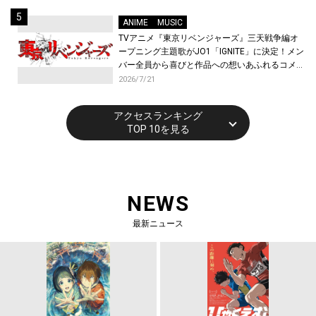
ANIME
MUSIC
TVアニメ『東京リベンジャーズ』三天戦争編オ
ープニング主題歌がJO1「IGNITE」に決定！メン
バー全員から喜びと作品への想いあふれるコメン
トが到着！9月に東京・大阪で先行上映会を開
2026/7/21
催！
アクセスランキング
TOP 10を見る
NEWS
最新ニュース