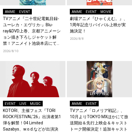
ANIME
EVENT
ANIME
EVENT
MOVIE
TVアニメ『二十世紀電氣目録-
劇場アニメ『ひゃくえむ。』、
ユーレカ・エヴリカ-』Blu-
1周年記念リバイバル上映が実
ray&DVD上巻、京都アニメーシ
施決定！
ョン描き下ろしジャケット解
2026/8/8
禁！アニメイト池袋本店にて店
頭イベント開催！
2026/8/10
EVENT
LIVE
MUSIC
ANIME
EVENT
KOTORI、主催フェス『TORI
TVアニメ「ロメリア戦記」、
ROCK FESTIVAL’26』出演者第1
10月よりTOKYO MXほかにて放
弾を解禁！04 Limited
送開始＆先行上映会＆キャスト
Sazabys、w.o.d.などが出演決
トーク開催決定！追加キャスト