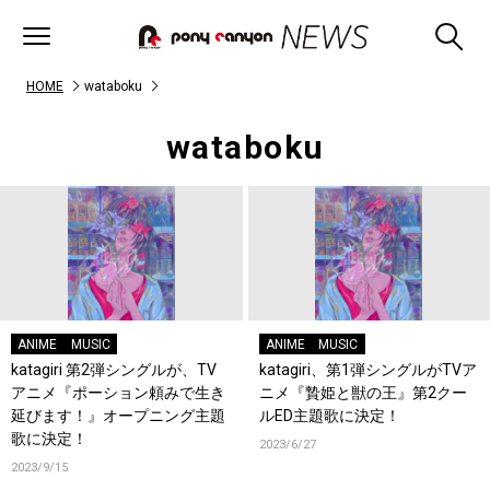
HOME
wataboku
wataboku
ANIME
MUSIC
ANIME
MUSIC
katagiri 第2弾シングルが、TV
katagiri、第1弾シングルがTVア
アニメ『ポーション頼みで生き
ニメ『贄姫と獣の王』第2クー
延びます！』オープニング主題
ルED主題歌に決定！
歌に決定！
2023/6/27
2023/9/15