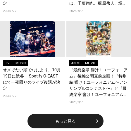
定！
は、千葉翔也、梶原岳人、堀江
瞬、綿貫竜之介！PV第1弾公
2026/8/7
2026/8/7
開！キャストもコメント到着！
LIVE
MUSIC
ANIME
MOVIE
オメでたい頭でなにより、10月
『最終楽章 響け！ユーフォニア
19日に渋谷・ Spotify O-EAST
ム』後編公開直前企画！『特別
にて一夜限りのライブ復活が決
編 響け！ユーフォニアム〜アン
定！
サンブルコンテスト〜』と『最
終楽章 響け！ユーフォニアム』
2026/8/7
前編の一挙上映が決定！
2026/8/7
もっと見る