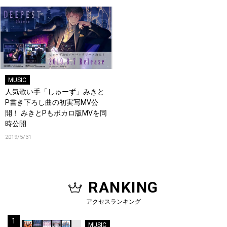
MUSIC
人気歌い手「しゅーず」みきと
P書き下ろし曲の初実写MV公
開！ みきとPもボカロ版MVを同
時公開
2019/5/31
RANKING
アクセスランキング
MUSIC