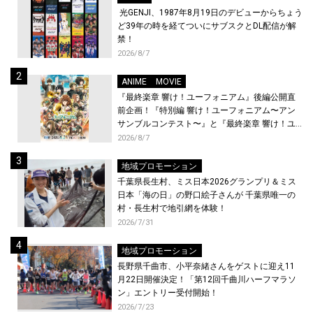
光GENJI、1987年8月19日のデビューからちょう
ど39年の時を経てついにサブスクとDL配信が解
禁！
2026/8/7
ANIME
MOVIE
『最終楽章 響け！ユーフォニアム』後編公開直
前企画！『特別編 響け！ユーフォニアム〜アン
サンブルコンテスト〜』と『最終楽章 響け！ユ
ーフォニアム』前編の一挙上映が決定！
2026/8/7
地域プロモーション
千葉県長生村、ミス日本2026グランプリ＆ミス
日本「海の日」の野口絵子さんが 千葉県唯一の
村・長生村で地引網を体験！
2026/7/31
地域プロモーション
長野県千曲市、小平奈緒さんをゲストに迎え11
月22日開催決定！「第12回千曲川ハーフマラソ
ン」エントリー受付開始！
2026/7/23