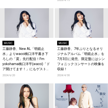
2026/4/13
MUSIC
MUSIC
工藤静香、New AL「明鏡止
工藤静香、7年ぶりとなるオリ
水」よりwacci橋口洋平書き下
ジナルアルバム「明鏡止水」を
ろしの「霙」先行配信！Fm
7月3日に発売、限定盤にはシン
yokohama橋口洋平(wacci)「ド
フォニックコンサートの映像を
ア開けてます！」にもゲスト出
収録！
演！
2024/6/20
2024/4/30