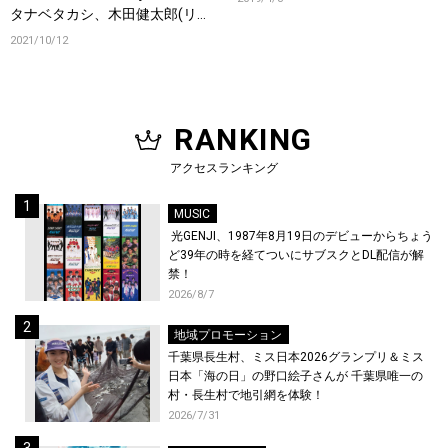
タナベタカシ、木田健太郎(リア
クション ザ ブッタ)とのコラボ
2021/10/12
曲を収録！
RANKING
アクセスランキング
MUSIC
光GENJI、1987年8月19日のデビューからちょう
ど39年の時を経てついにサブスクとDL配信が解
禁！
2026/8/7
地域プロモーション
千葉県長生村、ミス日本2026グランプリ＆ミス
日本「海の日」の野口絵子さんが 千葉県唯一の
村・長生村で地引網を体験！
2026/7/31