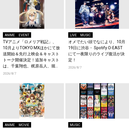
ANIME
EVENT
LIVE
MUSIC
TVアニメ「ロメリア戦記」、
オメでたい頭でなにより、10月
10月よりTOKYO MXほかにて放
19日に渋谷・ Spotify O-EAST
送開始＆先行上映会＆キャスト
にて一夜限りのライブ復活が決
トーク開催決定！追加キャスト
定！
は、千葉翔也、梶原岳人、堀江
2026/8/7
瞬、綿貫竜之介！PV第1弾公
2026/8/7
開！キャストもコメント到着！
ANIME
MOVIE
MUSIC