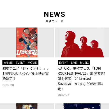
NEWS
最新ニュース
ANIME
EVENT
MOVIE
EVENT
LIVE
MUSIC
劇場アニメ『ひゃくえむ。』、
KOTORI、主催フェス『TORI
1周年記念リバイバル上映が実
ROCK FESTIVAL’26』出演者第1
施決定！
弾を解禁！04 Limited
Sazabys、w.o.d.などが出演決
2026/8/8
定！
2026/8/7