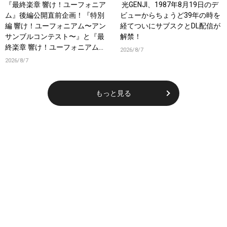
『最終楽章 響け！ユーフォニア
光GENJI、1987年8月19日のデ
ム』後編公開直前企画！『特別
ビューからちょうど39年の時を
編 響け！ユーフォニアム〜アン
経てついにサブスクとDL配信が
サンブルコンテスト〜』と『最
解禁！
終楽章 響け！ユーフォニアム』
2026/8/7
前編の一挙上映が決定！
2026/8/7
もっと見る