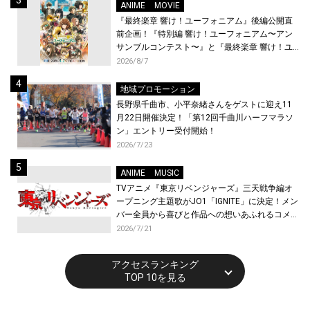
ANIME
MOVIE
『最終楽章 響け！ユーフォニアム』後編公開直
前企画！『特別編 響け！ユーフォニアム〜アン
サンブルコンテスト〜』と『最終楽章 響け！ユ
ーフォニアム』前編の一挙上映が決定！
2026/8/7
地域プロモーション
長野県千曲市、小平奈緒さんをゲストに迎え11
月22日開催決定！「第12回千曲川ハーフマラソ
ン」エントリー受付開始！
2026/7/23
ANIME
MUSIC
TVアニメ『東京リベンジャーズ』三天戦争編オ
ープニング主題歌がJO1「IGNITE」に決定！メン
バー全員から喜びと作品への想いあふれるコメン
トが到着！9月に東京・大阪で先行上映会を開
2026/7/21
催！
アクセスランキング
TOP 10を見る