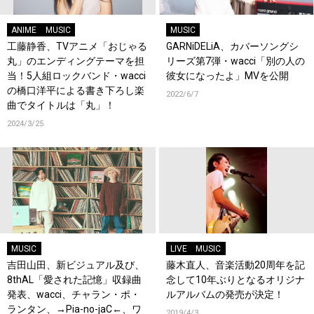
ANIME
MUSIC
MUSIC
工藤静香、TVアニメ「おじゃる
GARNiDELiA、カバーソングシ
丸」のエンディングテーマを担
リーズ第7弾・wacci「別の人の
当！5人組ロックバンド・wacci
彼女になったよ」MVを公開
の橋口洋平による書き下ろし楽
2022/6/7
曲でタイトルは「丸」！
2024/3/25
MUSIC
LIVE
MUSIC
吉田山田、新ビジュアル及び、
藤木直人、音楽活動20周年を記
8thAL「愛された記憶」収録曲
念して10年ぶりとなるオリジナ
発表、wacci、チャラン・ポ・
ルアルバムの発売が決定！
ランタン、→Pia-no-jaC←、ワ
2019/4/3