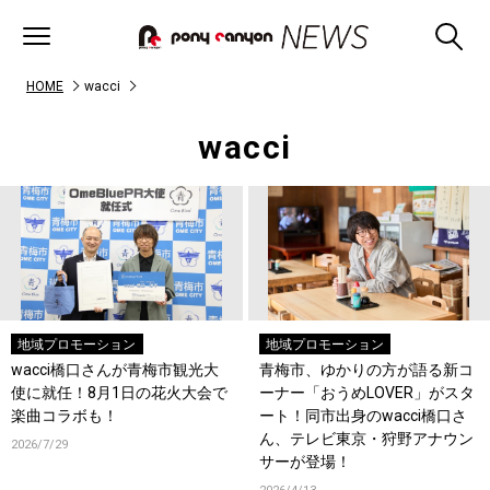
HOME
wacci
wacci
地域プロモーション
地域プロモーション
wacci橋口さんが青梅市観光大
青梅市、ゆかりの方が語る新コ
使に就任！8月1日の花火大会で
ーナー「おうめLOVER」がスタ
楽曲コラボも！
ート！同市出身のwacci橋口さ
ん、テレビ東京・狩野アナウン
2026/7/29
サーが登場！