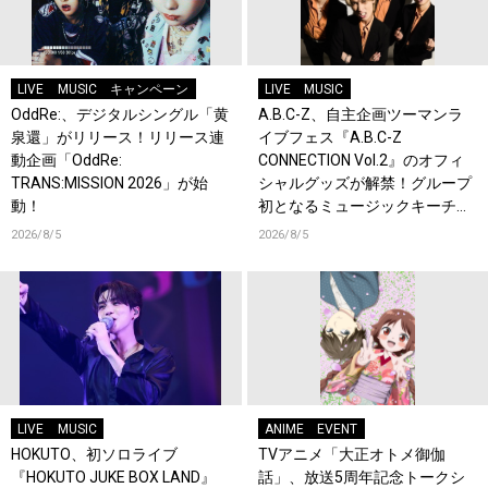
LIVE
MUSIC
キャンペーン
LIVE
MUSIC
OddRe:、デジタルシングル「黄
A.B.C-Z、自主企画ツーマンラ
泉還」がリリース！リリース連
イブフェス『A.B.C-Z
動企画「OddRe:
CONNECTION Vol.2』のオフィ
TRANS:MISSION 2026」が始
シャルグッズが解禁！グループ
動！
初となるミュージックキーチェ
ーンが登場！
2026/8/5
2026/8/5
LIVE
MUSIC
ANIME
EVENT
HOKUTO、初ソロライブ
TVアニメ「大正オトメ御伽
『HOKUTO JUKE BOX LAND』
話」、放送5周年記念トークシ