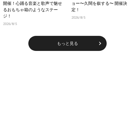
開催！心踊る音楽と歌声で魅せ
ョー〜久闊を叙する〜 開催決
るおもちゃ箱のようなステー
定！
ジ！
2026/8/5
2026/8/5
もっと見る