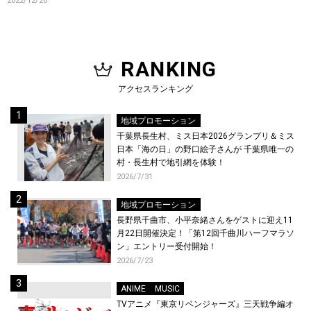
2022/12/26
RANKING
アクセスランキング
地域プロモーション
千葉県長生村、ミス日本2026グランプリ＆ミス
日本「海の日」の野口絵子さんが 千葉県唯一の
村・長生村で地引網を体験！
2026/7/31
地域プロモーション
長野県千曲市、小平奈緒さんをゲストに迎え11
月22日開催決定！「第12回千曲川ハーフマラソ
ン」エントリー受付開始！
2026/7/23
ANIME
MUSIC
TVアニメ『東京リベンジャーズ』三天戦争編オ