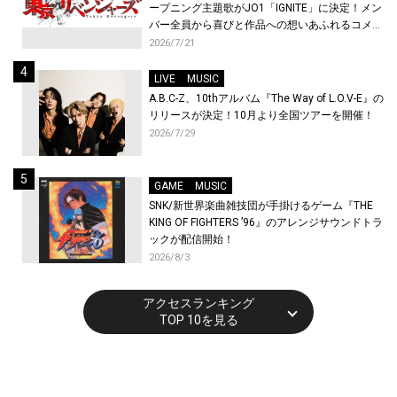
ープニング主題歌がJO1「IGNITE」に決定！メン
バー全員から喜びと作品への想いあふれるコメン
トが到着！9月に東京・大阪で先行上映会を開
2026/7/21
催！
LIVE
MUSIC
A.B.C-Z、10thアルバム『The Way of L.O.V-E』の
リリースが決定！10月より全国ツアーを開催！
2026/7/29
GAME
MUSIC
SNK/新世界楽曲雑技団が手掛けるゲーム『THE
KING OF FIGHTERS ’96』のアレンジサウンドトラ
ックが配信開始！
2026/8/3
アクセスランキング
TOP 10を見る