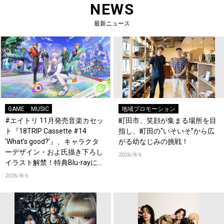
NEWS
最新ニュース
GAME
MUSIC
地域プロモーション
#エイトリ 11月発売音楽カセッ
町田市、笑顔が集まる場所を目
ト『18TRIP Cassette #14
指し、町田の“いそいそ”から広
‘What’s good?’』、キャラクタ
がる幼なじみの挑戦！
ーデザイン・およ氏描き下ろし
2026/8/6
イラスト解禁！特典Blu-rayには
『HAMAツアーズ全体会議』が
2026/8/6
収録！