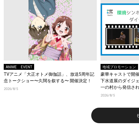
ANIME
EVENT
地域プロモーション
TVアニメ「大正オトメ御伽話」、放送5周年記
豪華キャストで開催
念トークショー〜久闊を叙する〜 開催決定！
下水道展のダイジ
一の村から発信さ
2026/8/5
いな水の物語」
2026/8/5