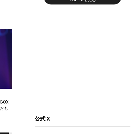
BOX
るおも
公式 X