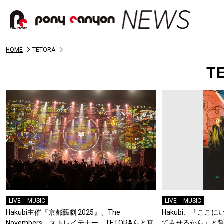
HOME
TETORA
T
LIVE
MUSIC
LIVE
MUSIC
Hakubi主催『京都藝劇 2025』、The
Hakubi、「ここ
Novembers、ストレイテナー、TETORAらと真
てみせるから」と誓っ