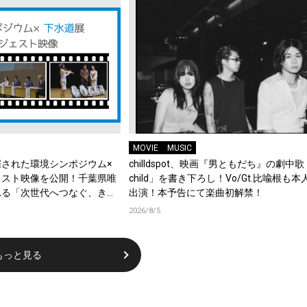
MOVIE
MUSIC
された環境シンポジウム×
chilldspot、映画『男ともだち』の劇中歌「
ェスト映像を公開！千葉県唯
child」を書き下ろし！Vo/Gt.比喩根も
れる「次世代へつなぐ、きれ
出演！本予告にて楽曲初解禁！
2026/8/5
もっと見る