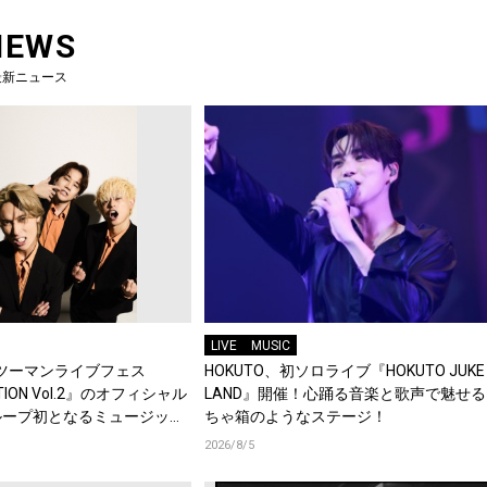
NEWS
最新ニュース
LIVE
MUSIC
企画ツーマンライブフェス
HOKUTO、初ソロライブ『HOKUTO JUKE 
ECTION Vol.2』のオフィシャル
LAND』開催！心踊る音楽と歌声で魅せ
ループ初となるミュージック
ちゃ箱のようなステージ！
場！
2026/8/5