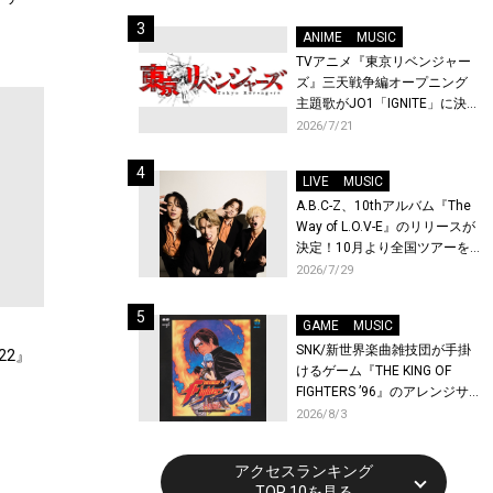
始！
ANIME
MUSIC
TVアニメ『東京リベンジャー
ズ』三天戦争編オープニング
主題歌がJO1「IGNITE」に決
定！メンバー全員から喜びと
2026/7/21
作品への想いあふれるコメン
トが到着！9月に東京・大阪で
LIVE
MUSIC
先行上映会を開催！
A.B.C-Z、10thアルバム『The
Way of L.O.V-E』のリリースが
決定！10月より全国ツアーを
開催！
2026/7/29
GAME
MUSIC
SNK/新世界楽曲雑技団が手掛
22』
けるゲーム『THE KING OF
FIGHTERS ’96』のアレンジサ
ウンドトラックが配信開始！
2026/8/3
アクセスランキング
TOP 10を見る