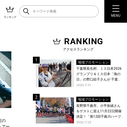
MENU
ランキング
RANKING
アクセスランキング
地域プロモーション
千葉県長生村、ミス日本2026
グランプリ＆ミス日本「海の
日」の野口絵子さんが 千葉県
唯一の村・長生村で地引網を
2026/7/31
体験！
地域プロモーション
長野県千曲市、小平奈緒さん
をゲストに迎え11月22日開催
決定！「第12回千曲川ハーフ
完の
マラソン」エントリー受付開
2026/7/23
トアー