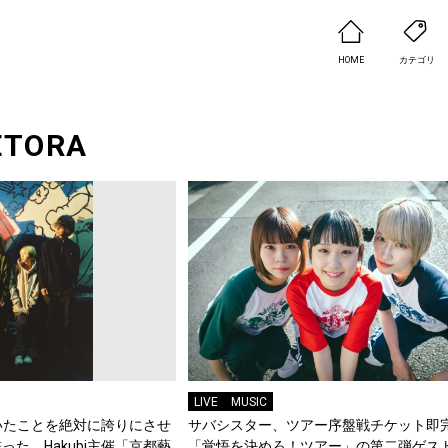
HOME
カテゴリ
ETORA
LIVE
MUSIC
にいたことを絶対に誇りにさせ
サバシスター、ツアー序盤戦チケット即
た、Hakubi主催「京都藝
「覚悟を決めろ！ツアー」の第二弾ゲス