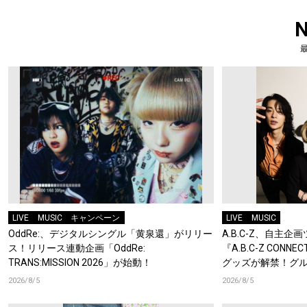
LIVE
MUSIC
キャンペーン
LIVE
MUSIC
OddRe:、デジタルシングル「黄泉還」がリリー
A.B.C-Z、自主
ス！リリース連動企画「OddRe:
『A.B.C-Z CONN
TRANS:MISSION 2026」が始動！
グッズが解禁！グ
キーチェーンが登
2026/8/5
2026/8/5