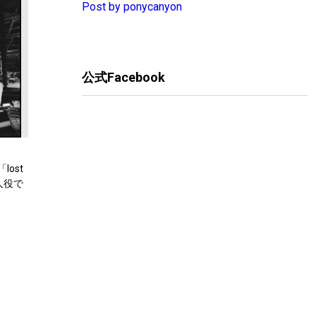
Post by ponycanyon
公式Facebook
lost
本人役で