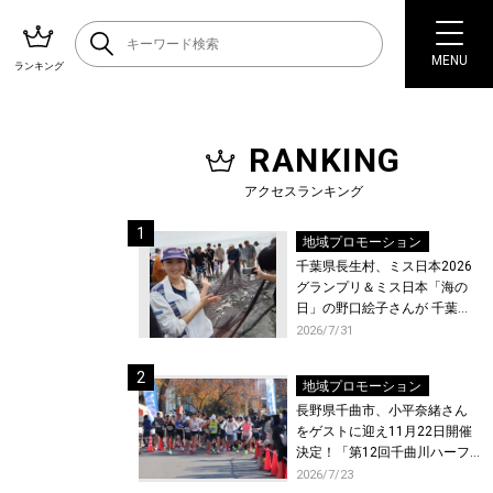
MENU
ランキング
RANKING
アクセスランキング
地域プロモーション
千葉県長生村、ミス日本2026
グランプリ＆ミス日本「海の
日」の野口絵子さんが 千葉県
唯一の村・長生村で地引網を
2026/7/31
体験！
地域プロモーション
長野県千曲市、小平奈緒さん
をゲストに迎え11月22日開催
決定！「第12回千曲川ハーフ
マラソン」エントリー受付開
2026/7/23