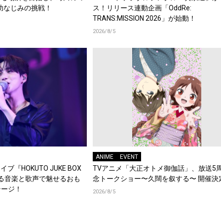
幼なじみの挑戦！
ス！リリース連動企画「OddRe:
TRANS:MISSION 2026」が始動！
2026/8/5
ANIME
EVENT
ブ『HOKUTO JUKE BOX
TVアニメ「大正オトメ御伽話」、放送5
踊る音楽と歌声で魅せるおも
念トークショー〜久闊を叙する〜 開催決
テージ！
2026/8/5