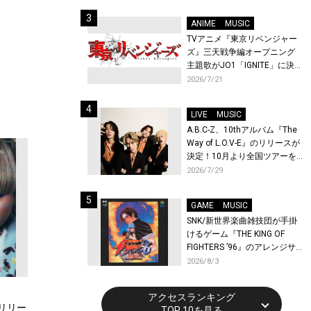
始！
ANIME
MUSIC
TVアニメ『東京リベンジャー
ズ』三天戦争編オープニング
主題歌がJO1「IGNITE」に決
定！メンバー全員から喜びと
2026/7/21
作品への想いあふれるコメン
トが到着！9月に東京・大阪で
LIVE
MUSIC
先行上映会を開催！
A.B.C-Z、10thアルバム『The
Way of L.O.V-E』のリリースが
決定！10月より全国ツアーを
開催！
2026/7/29
GAME
MUSIC
SNK/新世界楽曲雑技団が手掛
けるゲーム『THE KING OF
FIGHTERS ’96』のアレンジサ
ウンドトラックが配信開始！
2026/8/3
アクセスランキング
がリリー
TOP 10を見る