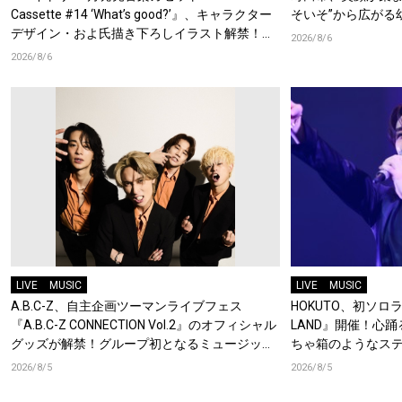
Cassette #14 ‘What’s good?’』、キャラクター
そいそ”から広がる
デザイン・およ氏描き下ろしイラスト解禁！特
2026/8/6
典Blu-rayには『HAMAツアーズ全体会議』が収
2026/8/6
録！
LIVE
MUSIC
LIVE
MUSIC
A.B.C-Z、自主企画ツーマンライブフェス
HOKUTO、初ソロライ
『A.B.C-Z CONNECTION Vol.2』のオフィシャル
LAND』開催！心
グッズが解禁！グループ初となるミュージック
ちゃ箱のようなス
キーチェーンが登場！
2026/8/5
2026/8/5