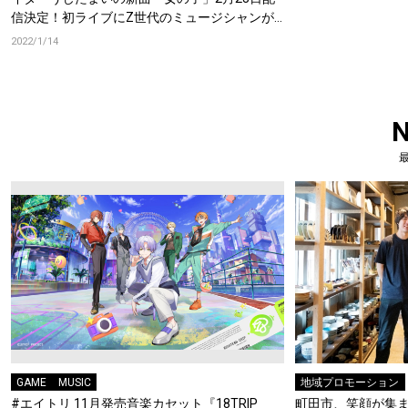
信決定！初ライブにZ世代のミュージシャンが
集結し夢の饗宴
2022/1/14
GAME
MUSIC
地域プロモーション
#エイトリ 11月発売音楽カセット『18TRIP
町田市、笑顔が集ま