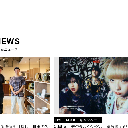
NEWS
最新ニュース
LIVE
MUSIC
キャンペーン
る場所を目指し、町田の“い
OddRe:、デジタルシングル「黄泉還」