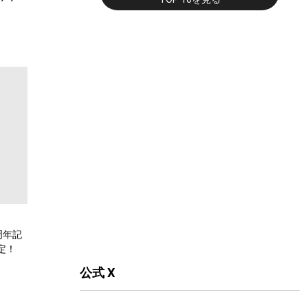
周年記
定！
公式 X