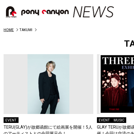
HOME
TAKUMI
T
EVENT
EVENT
MUSIC
TERU(GLAY)が故郷函館にて絵画展を開催！5人
GLAY TERUが
のアーティストとの合同展示会！
催！今回は交流のあ