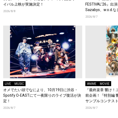
イバル上映が実施決定！
FESTIVAL’26』出
Sazabys、w.o.
2026/8/8
2026/8/7
LIVE
MUSIC
ANIME
MOVIE
オメでたい頭でなにより、10月19日に渋谷・
『最終楽章 響け！
Spotify O-EASTにて一夜限りのライブ復活が決
前企画！『特別編 
定！
サンブルコンテスト
ーフォニアム』前
2026/8/7
2026/8/7