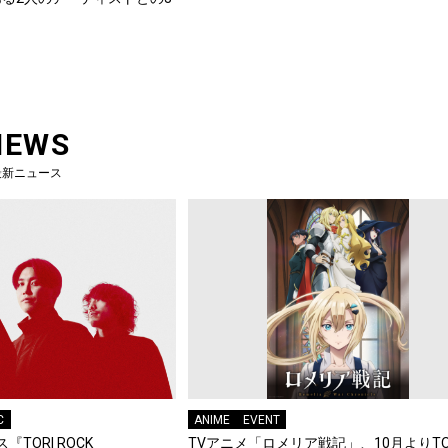
NEWS
最新ニュース
C
ANIME
EVENT
『TORI ROCK
TVアニメ「ロメリア戦記」、10月よりTO