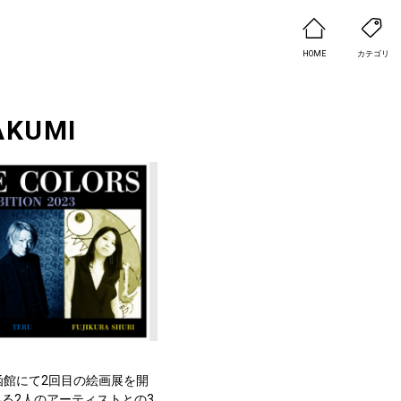
HOME
カテゴリ
AKUMI
故郷函館にて2回目の絵画展を開
る2人のアーティストとの3