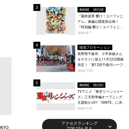
体験！
ANIME
MOVIE
『最終楽章 響け！ユーフォニ
アム』後編公開直前企画！
『特別編 響け！ユーフォニア
ム〜アンサンブルコンテス
2026/8/7
ト〜』と『最終楽章 響け！ユ
ーフォニアム』前編の一挙上
地域プロモーション
映が決定！
長野県千曲市、小平奈緒さん
をゲストに迎え11月22日開催
決定！「第12回千曲川ハーフ
マラソン」エントリー受付開
2026/7/23
始！
ANIME
MUSIC
TVアニメ『東京リベンジャー
ズ』三天戦争編オープニング
主題歌がJO1「IGNITE」に決
定！メンバー全員から喜びと
2026/7/21
作品への想いあふれるコメン
トが到着！9月に東京・大阪で
アクセスランキング
先行上映会を開催！
KYO
TOP 10を見る