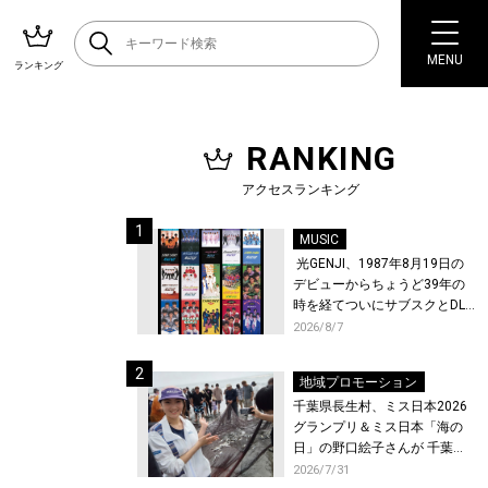
MENU
ランキング
RANKING
アクセスランキング
MUSIC
光GENJI、1987年8月19日の
デビューからちょうど39年の
時を経てついにサブスクとDL
配信が解禁！
2026/8/7
地域プロモーション
千葉県長生村、ミス日本2026
グランプリ＆ミス日本「海の
日」の野口絵子さんが 千葉県
唯一の村・長生村で地引網を
2026/7/31