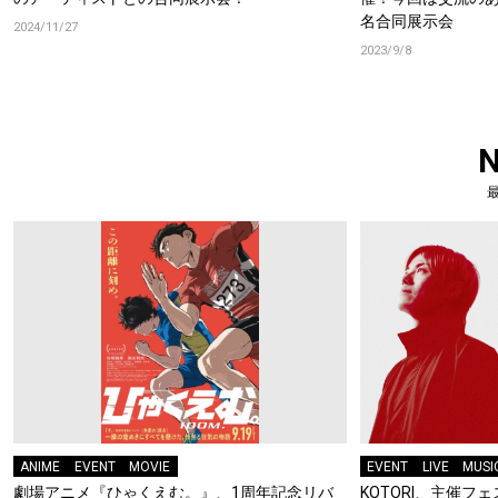
名合同展示会
2024/11/27
2023/9/8
ANIME
EVENT
MOVIE
EVENT
LIVE
MUSI
劇場アニメ『ひゃくえむ。』、1周年記念リバ
KOTORI、主催フェス