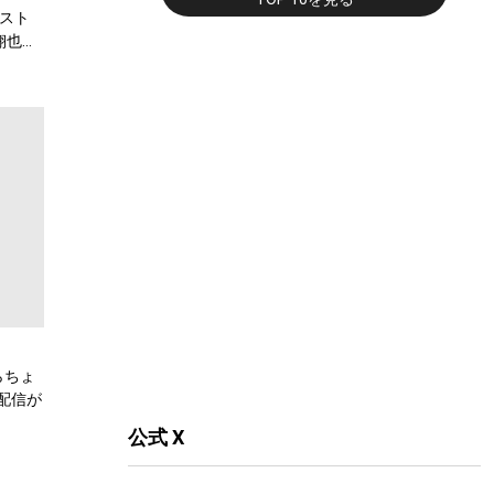
スト
翔也、
弾公
らちょ
配信が
公式 X