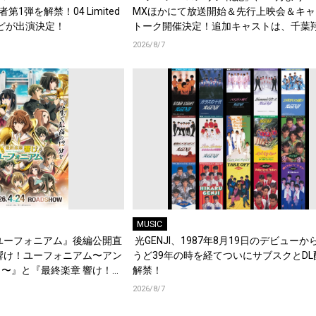
演者第1弾を解禁！04 Limited
MXほかにて放送開始＆先行上映会＆キャ
d.などが出演決定！
トーク開催決定！追加キャストは、千葉
梶原岳人、堀江瞬、綿貫竜之介！PV第1
2026/8/7
開！キャストもコメント到着！
MUSIC
ユーフォニアム』後編公開直
光GENJI、1987年8月19日のデビューか
響け！ユーフォニアム〜アン
うど39年の時を経てついにサブスクとDL
〜』と『最終楽章 響け！ユ
解禁！
編の一挙上映が決定！
2026/8/7