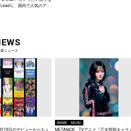
Leadら、国内で人気のアー
組が参加予定！！
NEWS
最新ニュース
ANIME
MUSIC
年8月19日のデビューからちょ
METANICK、TVアニメ『乙女怪獣キャラ