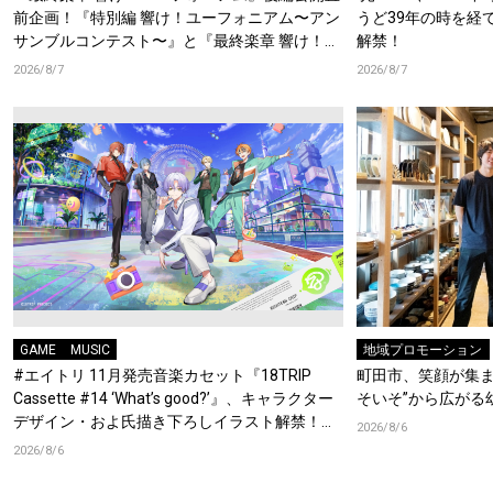
前企画！『特別編 響け！ユーフォニアム〜アン
うど39年の時を経
サンブルコンテスト〜』と『最終楽章 響け！ユ
解禁！
ーフォニアム』前編の一挙上映が決定！
2026/8/7
2026/8/7
GAME
MUSIC
地域プロモーション
#エイトリ 11月発売音楽カセット『18TRIP
町田市、笑顔が集ま
Cassette #14 ‘What’s good?’』、キャラクター
そいそ”から広がる
デザイン・およ氏描き下ろしイラスト解禁！特
2026/8/6
典Blu-rayには『HAMAツアーズ全体会議』が収
2026/8/6
録！