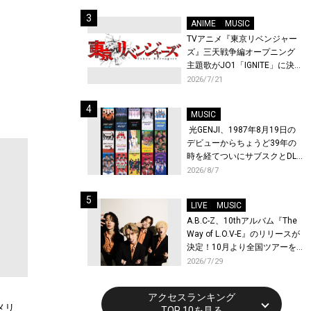
始！
ANIME
MUSIC
TVアニメ『東京リベンジャー
ズ』三天戦争編オープニング
主題歌がJO1「IGNITE」に決
定！メンバー全員から喜びと
2026/7/21
作品への想いあふれるコメン
トが到着！9月に東京・大阪で
MUSIC
先行上映会を開催！
光GENJI、1987年8月19日の
デビューからちょうど39年の
時を経てついにサブスクとDL
配信が解禁！
2026/8/7
LIVE
MUSIC
A.B.C-Z、10thアルバム『The
Way of L.O.V-E』のリリースが
決定！10月より全国ツアーを
開催！
2026/7/29
アクセスランキング
メリ
TOP 10を見る