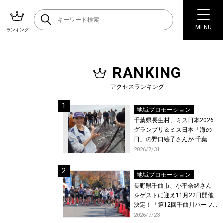
MENU
ランキング
RANKING
アクセスランキング
地域プロモーション
千葉県長生村、ミス日本2026
グランプリ＆ミス日本「海の
日」の野口絵子さんが 千葉県
唯一の村・長生村で地引網を
2026/7/31
体験！
地域プロモーション
長野県千曲市、小平奈緒さん
をゲストに迎え11月22日開催
決定！「第12回千曲川ハーフ
マラソン」エントリー受付開
2026/7/23