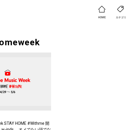
HOME
カテゴリ
homeweek
ek STAY HOME #Withme 開
w-inds.、オメでたい頭でな