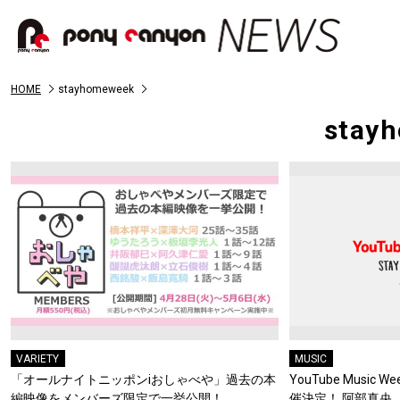
HOME
stayhomeweek
stay
VARIETY
MUSIC
「オールナイトニッポンiおしゃべや」過去の本
YouTube Music We
編映像をメンバーズ限定で一挙公開！
催決定！ 阿部真央、