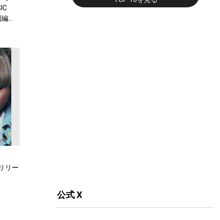
IC
別編
がリリー
公式 X