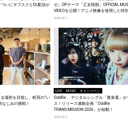
てついにサブスクとDL配信が
ゼ』OPテーマ「乙女怪獣」OFFICIAL MUS
VIDEOを公開！アニメ映像を使用した特
集！
2026/8/7
LIVE
MUSIC
キャンペーン
る場所を目指し、町田の“い
OddRe:、デジタルシングル「黄泉還」
幼なじみの挑戦！
ス！リリース連動企画「OddRe:
TRANS:MISSION 2026」が始動！
2026/8/5