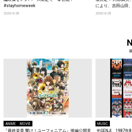
#stayhomeweek
により、吉田山田、
ティスト合計 49
2020/4/28
2020/4/28
#stayhomeweek
ANIME
MOVIE
MUSIC
『最終楽章 響け！ユーフォニアム』後編公開直
光GENJI、1987