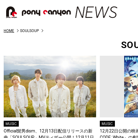
HOME
SOULSOUP
SO
MUSIC
MUSIC
Official髭男dism、12月13日配信リリースの新
12月22日公開の映画『
曲「SOULSOUP」MVティザー公開！12月11日
CODE: White』の