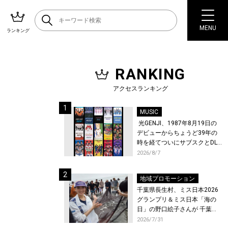
MENU
ランキング
RANKING
アクセスランキング
MUSIC
光GENJI、1987年8月19日の
デビューからちょうど39年の
時を経てついにサブスクとDL
配信が解禁！
2026/8/7
地域プロモーション
千葉県長生村、ミス日本2026
グランプリ＆ミス日本「海の
日」の野口絵子さんが 千葉県
唯一の村・長生村で地引網を
2026/7/31