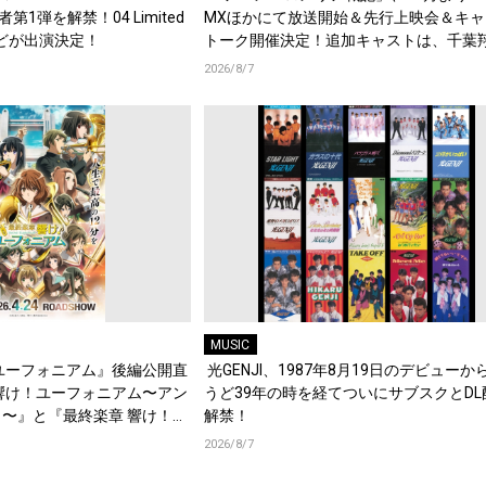
演者第1弾を解禁！04 Limited
MXほかにて放送開始＆先行上映会＆キャ
d.などが出演決定！
トーク開催決定！追加キャストは、千葉
梶原岳人、堀江瞬、綿貫竜之介！PV第1
2026/8/7
開！キャストもコメント到着！
MUSIC
ユーフォニアム』後編公開直
光GENJI、1987年8月19日のデビューか
響け！ユーフォニアム〜アン
うど39年の時を経てついにサブスクとDL
〜』と『最終楽章 響け！ユ
解禁！
編の一挙上映が決定！
2026/8/7