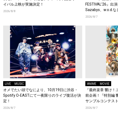
イバル上映が実施決定！
FESTIVAL’26』出
Sazabys、w.o.
2026/8/8
2026/8/7
LIVE
MUSIC
ANIME
MOVIE
オメでたい頭でなにより、10月19日に渋谷・
『最終楽章 響け！
Spotify O-EASTにて一夜限りのライブ復活が決
前企画！『特別編 
定！
サンブルコンテスト
ーフォニアム』前
2026/8/7
2026/8/7