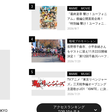
体験！
ANIME
MOVIE
『最終楽章 響け！ユーフォニ
アム』後編公開直前企画！
『特別編 響け！ユーフォニア
ム〜アンサンブルコンテス
2026/8/7
ト〜』と『最終楽章 響け！ユ
ーフォニアム』前編の一挙上
地域プロモーション
映が決定！
長野県千曲市、小平奈緒さん
をゲストに迎え11月22日開催
決定！「第12回千曲川ハーフ
マラソン」エントリー受付開
2026/7/23
始！
ANIME
MUSIC
TVアニメ『東京リベンジャー
ズ』三天戦争編オープニング
主題歌がJO1「IGNITE」に決
定！メンバー全員から喜びと
2026/7/21
作品への想いあふれるコメン
トが到着！9月に東京・大阪で
アクセスランキング
先行上映会を開催！
KYO
TOP 10を見る