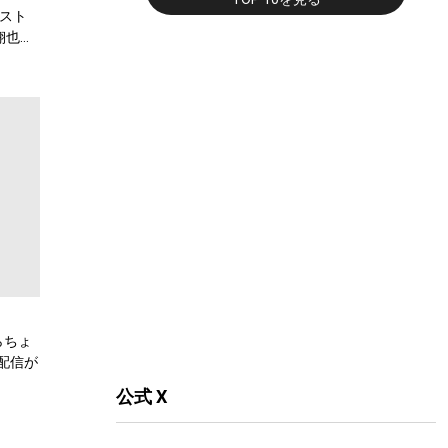
スト
翔也、
弾公
らちょ
配信が
公式 X