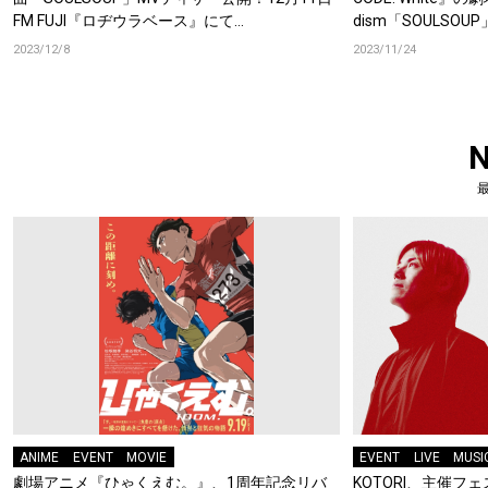
FM FUJI『ロヂウラベース』にて
dism「SOULSO
「SOULSOUP」フルサイズをラジオ初オンエ
2023/12/8
2023/11/24
ア！
ANIME
EVENT
MOVIE
EVENT
LIVE
MUSI
劇場アニメ『ひゃくえむ。』、1周年記念リバ
KOTORI、主催フェス