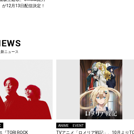
UP」が12月13日配信決定！
NEWS
最新ニュース
C
ANIME
EVENT
『TORI ROCK
TVアニメ「ロメリア戦記」、10月よりTO