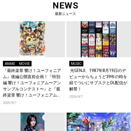
NEWS
最新ニュース
ANIME
MOVIE
MUSIC
『最終楽章 響け！ユーフォニア
光GENJI、1987年8月19日のデ
ム』後編公開直前企画！『特別
ビューからちょうど39年の時を
編 響け！ユーフォニアム〜アン
経てついにサブスクとDL配信が
サンブルコンテスト〜』と『最
解禁！
終楽章 響け！ユーフォニアム』
2026/8/7
前編の一挙上映が決定！
2026/8/7