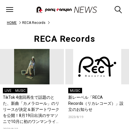
HOME
RECA Records
RECA Records
LIVE
MUSIC
MUSIC
TikTok 4億回再生で話題のと
新レーベル「RECA
た、新曲「カメラロール」のリ
Records（リカレコーズ）」設
リースが決定＆新アートワーク
立のお知らせ
を公開！8月19日出演のサマソ
2023/8/19
ニで10月に初のワンマンライブ
の開催を発表！