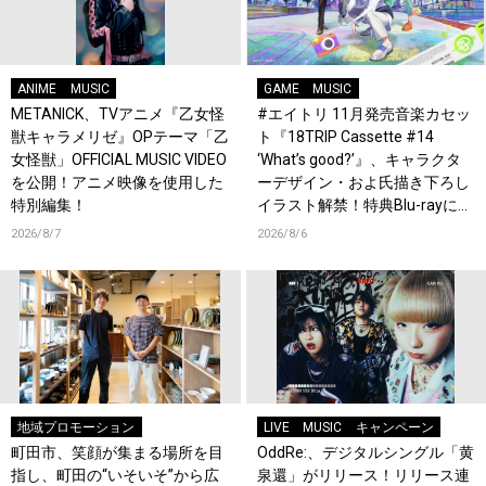
ANIME
MUSIC
GAME
MUSIC
METANICK、TVアニメ『乙女怪
#エイトリ 11月発売音楽カセッ
獣キャラメリゼ』OPテーマ「乙
ト『18TRIP Cassette #14
女怪獣」OFFICIAL MUSIC VIDEO
‘What’s good?’』、キャラクタ
を公開！アニメ映像を使用した
ーデザイン・およ氏描き下ろし
特別編集！
イラスト解禁！特典Blu-rayには
『HAMAツアーズ全体会議』が
2026/8/7
2026/8/6
収録！
地域プロモーション
LIVE
MUSIC
キャンペーン
町田市、笑顔が集まる場所を目
OddRe:、デジタルシングル「黄
指し、町田の“いそいそ”から広
泉還」がリリース！リリース連