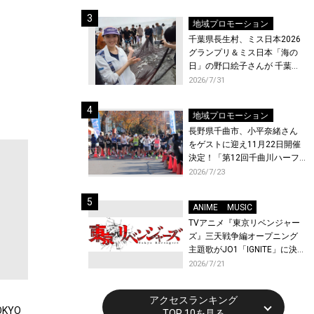
ト〜』と『最終楽章 響け！ユ
ーフォニアム』前編の一挙上
地域プロモーション
映が決定！
千葉県長生村、ミス日本2026
グランプリ＆ミス日本「海の
日」の野口絵子さんが 千葉県
唯一の村・長生村で地引網を
2026/7/31
体験！
地域プロモーション
長野県千曲市、小平奈緒さん
をゲストに迎え11月22日開催
決定！「第12回千曲川ハーフ
マラソン」エントリー受付開
2026/7/23
始！
ANIME
MUSIC
TVアニメ『東京リベンジャー
ズ』三天戦争編オープニング
主題歌がJO1「IGNITE」に決
定！メンバー全員から喜びと
2026/7/21
作品への想いあふれるコメン
トが到着！9月に東京・大阪で
アクセスランキング
先行上映会を開催！
KYO
TOP 10を見る