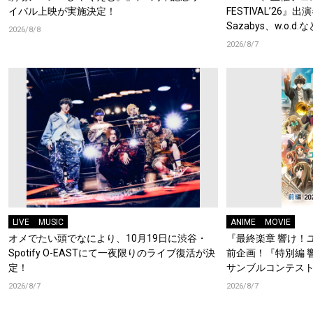
イバル上映が実施決定！
FESTIVAL’26』出
Sazabys、w.o.
2026/8/8
2026/8/7
LIVE
MUSIC
ANIME
MOVIE
オメでたい頭でなにより、10月19日に渋谷・
『最終楽章 響け！
Spotify O-EASTにて一夜限りのライブ復活が決
前企画！『特別編 
定！
サンブルコンテスト
ーフォニアム』前
2026/8/7
2026/8/7