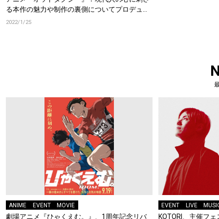
る本作の魅力や制作の裏側についてプロデュー
サーを直撃!!
2022/1/25
ANIME
EVENT
MOVIE
EVENT
LIVE
MUSI
劇場アニメ『ひゃくえむ。』、1周年記念リバ
KOTORI、主催フェス