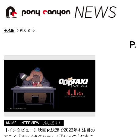
HOME
P.I.C.S.
P
ANIME
INTERVIEW
推し掘り！
【インタビュー】映画化決定で2022年も注目の
アニメ『オッドタクシー』！現代人の心に刺さ