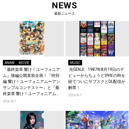
NEWS
最新ニュース
ANIME
MOVIE
MUSIC
『最終楽章 響け！ユーフォニア
光GENJI、1987年8月19日のデ
ム』後編公開直前企画！『特別
ビューからちょうど39年の時を
編 響け！ユーフォニアム〜アン
経てついにサブスクとDL配信が
サンブルコンテスト〜』と『最
解禁！
終楽章 響け！ユーフォニアム』
2026/8/7
前編の一挙上映が決定！
2026/8/7