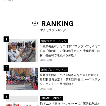
2023/8/2
イプらゲストアーティストも発
表！
RANKING
アクセスランキング
地域プロモーション
千葉県長生村、ミス日本2026グランプリ＆ミス
日本「海の日」の野口絵子さんが 千葉県唯一の
村・長生村で地引網を体験！
2026/7/31
地域プロモーション
長野県千曲市、小平奈緒さんをゲストに迎え11
月22日開催決定！「第12回千曲川ハーフマラソ
ン」エントリー受付開始！
2026/7/23
ANIME
MUSIC
TVアニメ『東京リベンジャーズ』三天戦争編オ