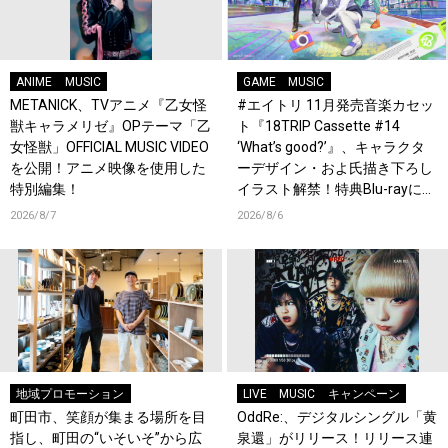
ANIME
MUSIC
GAME
MUSIC
METANICK、TVアニメ『乙女怪
#エイトリ 11月発売音楽カセッ
獣キャラメリゼ』OPテーマ「乙
ト『18TRIP Cassette #14
女怪獣」OFFICIAL MUSIC VIDEO
‘What’s good?’』、キャラクタ
を公開！アニメ映像を使用した
ーデザイン・およ氏描き下ろし
特別編集！
イラスト解禁！特典Blu-rayには
『HAMAツアーズ全体会議』が
2026/8/7
2026/8/6
収録！
地域プロモーション
LIVE
MUSIC
キャンペーン
町田市、笑顔が集まる場所を目
OddRe:、デジタルシングル「黄
指し、町田の“いそいそ”から広
泉還」がリリース！リリース連