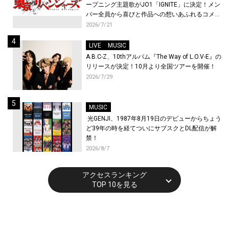
ープニング主題歌がJO1「IGNITE」に決定！メン
バー全員から喜びと作品への想いあふれるコメン
トが到着！9月に東京・大阪で先行上映会を開
2026/7/21
催！
LIVE
MUSIC
A.B.C-Z、10thアルバム『The Way of L.O.V-E』の
リリースが決定！10月より全国ツアーを開催！
2026/7/29
MUSIC
光GENJI、1987年8月19日のデビューからちょう
ど39年の時を経てついにサブスクとDL配信が解
禁！
2026/8/7
アクセスランキング
TOP 10を見る