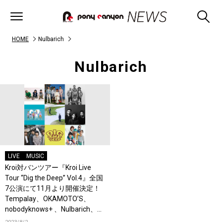
HOME
Nulbarich
Nulbarich
LIVE
MUSIC
Kroi対バンツアー『Kroi Live
Tour “Dig the Deep” Vol.4』全国
7公演にて11月より開催決定！
Tempalay、OKAMOTO’S、
nobodyknows+ 、Nulbarich、
Bialystocks、Ovall、クリープハ