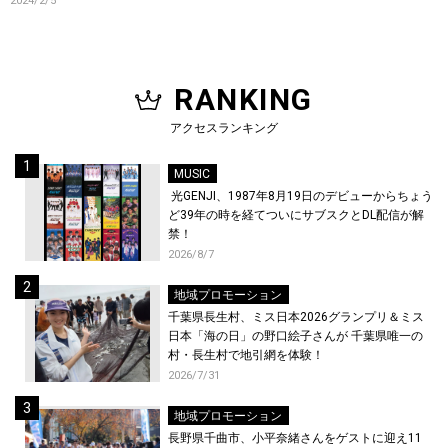
2024/2/5
RANKING
アクセスランキング
MUSIC
光GENJI、1987年8月19日のデビューからちょう
ど39年の時を経てついにサブスクとDL配信が解
禁！
2026/8/7
地域プロモーション
千葉県長生村、ミス日本2026グランプリ＆ミス
日本「海の日」の野口絵子さんが 千葉県唯一の
村・長生村で地引網を体験！
2026/7/31
地域プロモーション
長野県千曲市、小平奈緒さんをゲストに迎え11