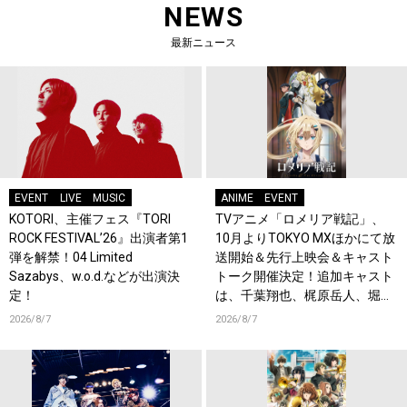
NEWS
最新ニュース
EVENT
LIVE
MUSIC
ANIME
EVENT
KOTORI、主催フェス『TORI
TVアニメ「ロメリア戦記」、
ROCK FESTIVAL’26』出演者第1
10月よりTOKYO MXほかにて放
弾を解禁！04 Limited
送開始＆先行上映会＆キャスト
Sazabys、w.o.d.などが出演決
トーク開催決定！追加キャスト
定！
は、千葉翔也、梶原岳人、堀江
瞬、綿貫竜之介！PV第1弾公
2026/8/7
2026/8/7
開！キャストもコメント到着！