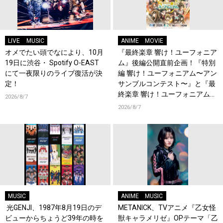
LIVE
MUSIC
ANIME
MOVIE
オメでたい頭でなにより、10月
『最終楽章 響け！ユーフォニア
19日に渋谷・ Spotify O-EAST
ム』後編公開直前企画！『特別
にて一夜限りのライブ復活が決
編 響け！ユーフォニアム〜アン
定！
サンブルコンテスト〜』と『最
終楽章 響け！ユーフォニアム』
2026/8/7
前編の一挙上映が決定！
2026/8/7
MUSIC
ANIME
MUSIC
光GENJI、1987年8月19日のデ
METANICK、TVアニメ『乙女怪
ビューからちょうど39年の時を
獣キャラメリゼ』OPテーマ「乙