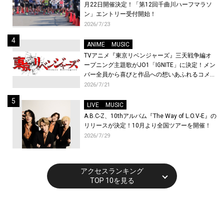
月22日開催決定！「第12回千曲川ハーフマラソ
ン」エントリー受付開始！
2026/7/23
ANIME
MUSIC
TVアニメ『東京リベンジャーズ』三天戦争編オ
ープニング主題歌がJO1「IGNITE」に決定！メン
バー全員から喜びと作品への想いあふれるコメン
トが到着！9月に東京・大阪で先行上映会を開
2026/7/21
催！
LIVE
MUSIC
A.B.C-Z、10thアルバム『The Way of L.O.V-E』の
リリースが決定！10月より全国ツアーを開催！
2026/7/29
アクセスランキング
TOP 10を見る