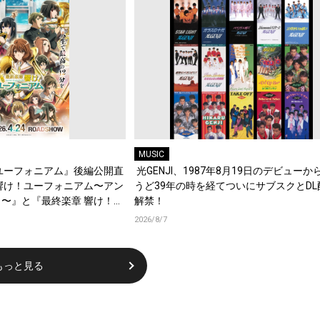
MUSIC
ユーフォニアム』後編公開直
光GENJI、1987年8月19日のデビューか
響け！ユーフォニアム〜アン
うど39年の時を経てついにサブスクとDL
〜』と『最終楽章 響け！ユ
解禁！
編の一挙上映が決定！
2026/8/7
もっと見る