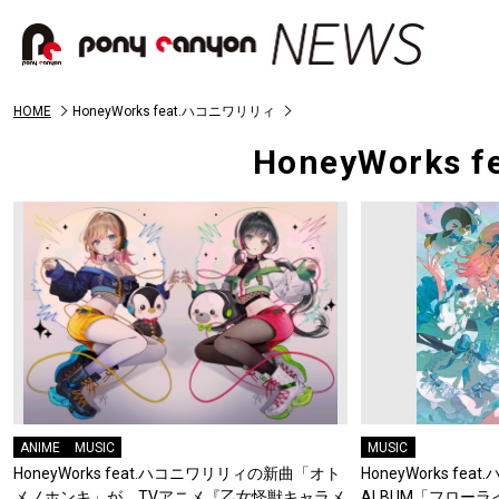
HOME
HoneyWorks feat.ハコニワリリィ
HoneyWorks
ANIME
MUSIC
MUSIC
HoneyWorks feat.ハコニワリリィの新曲「オト
HoneyWorks fea
メノホンキ」が、TVアニメ『乙女怪獣キャラメ
ALBUM「フロー