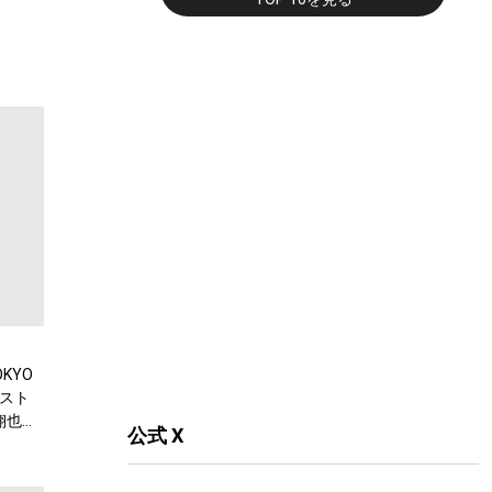
KYO
スト
翔也、
公式 X
弾公