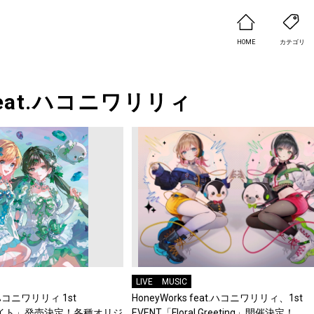
HOME
カテゴリ
 feat.ハコニワリリィ
LIVE
MUSIC
t.ハコニワリリィ 1st
HoneyWorks feat.ハコニワリリィ、1st
ライト」発売決定！各種オリジ
EVENT「Floral Greeting」開催決定！