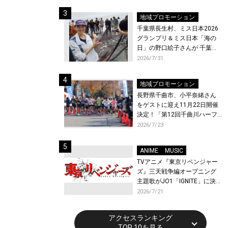
ト〜』と『最終楽章 響け！ユ
ーフォニアム』前編の一挙上
地域プロモーション
映が決定！
千葉県長生村、ミス日本2026
グランプリ＆ミス日本「海の
日」の野口絵子さんが 千葉県
唯一の村・長生村で地引網を
2026/7/31
体験！
地域プロモーション
長野県千曲市、小平奈緒さん
をゲストに迎え11月22日開催
決定！「第12回千曲川ハーフ
マラソン」エントリー受付開
2026/7/23
始！
ANIME
MUSIC
TVアニメ『東京リベンジャー
ズ』三天戦争編オープニング
主題歌がJO1「IGNITE」に決
定！メンバー全員から喜びと
2026/7/21
作品への想いあふれるコメン
トが到着！9月に東京・大阪で
アクセスランキング
先行上映会を開催！
TOP 10を見る