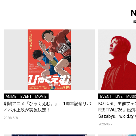
ANIME
EVENT
MOVIE
EVENT
LIVE
MUSI
劇場アニメ『ひゃくえむ。』、1周年記念リバ
KOTORI、主催フェス
イバル上映が実施決定！
FESTIVAL’26』出
Sazabys、w.o.
2026/8/8
2026/8/7