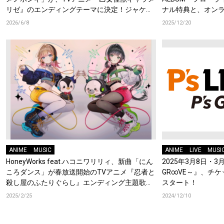
リゼ』のエンディングテーマに決定！ジャケッ
ナル特典と、オン
ト公開＆ハコニワリリィからコメントも到着！
ントも開催！
2026/6/8
2025/12/20
ANIME
MUSIC
ANIME
LIVE
MUSI
HoneyWorks feat.ハコニワリリィ、新曲「にん
2025年3月8日・3月9日
ころダンス」が春放送開始のTVアニメ『忍者と
GR∞VE～』、チ
殺し屋のふたりぐらし』エンディング主題歌に
スタート！
決定！
2025/2/25
2024/12/10