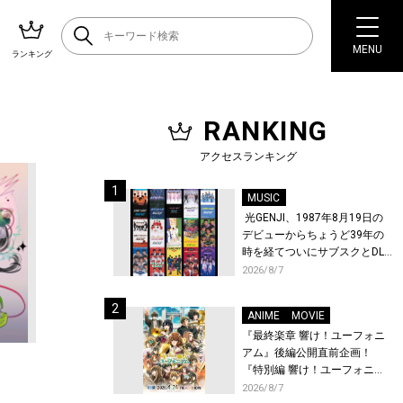
MENU
ランキング
RANKING
アクセスランキング
MUSIC
光GENJI、1987年8月19日の
デビューからちょうど39年の
時を経てついにサブスクとDL
配信が解禁！
2026/8/7
ANIME
MOVIE
『最終楽章 響け！ユーフォニ
アム』後編公開直前企画！
『特別編 響け！ユーフォニア
ム〜アンサンブルコンテス
2026/8/7