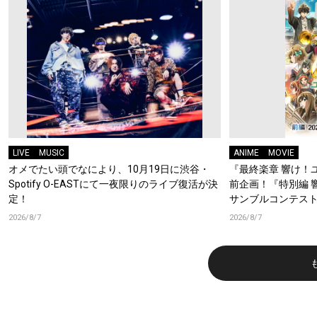
LIVE
MUSIC
ANIME
MOVIE
オメでたい頭でなにより、10月19日に渋谷・
『最終楽章 響け！
Spotify O-EASTにて一夜限りのライブ復活が決
前企画！『特別編 
定！
サンブルコンテスト
ーフォニアム』前
2026/8/7
2026/8/7