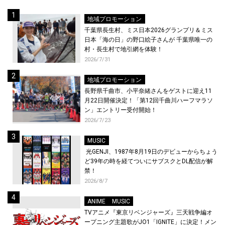
地域プロモーション
千葉県長生村、ミス日本2026グランプリ＆ミス
日本「海の日」の野口絵子さんが 千葉県唯一の
村・長生村で地引網を体験！
2026/7/31
地域プロモーション
長野県千曲市、小平奈緒さんをゲストに迎え11
月22日開催決定！「第12回千曲川ハーフマラソ
ン」エントリー受付開始！
2026/7/23
MUSIC
光GENJI、1987年8月19日のデビューからちょう
ど39年の時を経てついにサブスクとDL配信が解
禁！
2026/8/7
ANIME
MUSIC
TVアニメ『東京リベンジャーズ』三天戦争編オ
ープニング主題歌がJO1「IGNITE」に決定！メン