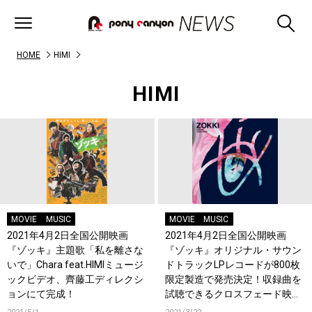
HOME
HIMI
HIMI
MOVIE
MUSIC
MOVIE
MUSIC
2021年4月2日全国公開映画
2021年4月2日全国公開映画
『ゾッキ』主題歌「私を離さな
『ゾッキ』オリジナル・サウン
いで」Chara feat.HIMIミュージ
ドトラックLPレコードが800枚
ックビデオ、齊藤工ディレクシ
限定製造で発売決定！収録曲を
ョンにて完成！
試聴できるクロスフェード映像
も完成！