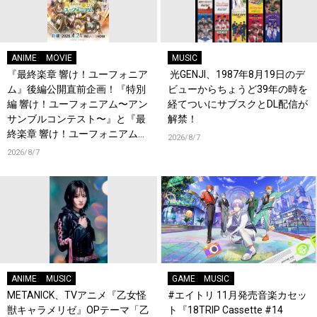
ANIME
MOVIE
MUSIC
『最終楽章 響け！ユーフォニア
光GENJI、1987年8月19日のデ
ム』後編公開直前企画！『特別
ビューからちょうど39年の時を
編 響け！ユーフォニアム〜アン
経てついにサブスクとDL配信が
サンブルコンテスト〜』と『最
解禁！
終楽章 響け！ユーフォニアム』
2026/8/7
前編の一挙上映が決定！
2026/8/7
ANIME
MUSIC
GAME
MUSIC
METANICK、TVアニメ『乙女怪
#エイトリ 11月発売音楽カセッ
獣キャラメリゼ』OPテーマ「乙
ト『18TRIP Cassette #14