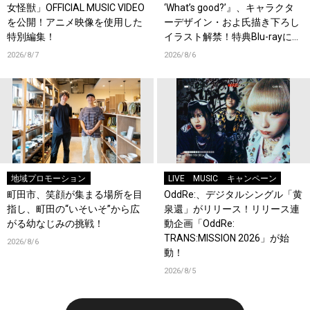
女怪獣」OFFICIAL MUSIC VIDEO
‘What’s good?’』、キャラクタ
を公開！アニメ映像を使用した
ーデザイン・およ氏描き下ろし
特別編集！
イラスト解禁！特典Blu-rayには
『HAMAツアーズ全体会議』が
2026/8/7
2026/8/6
収録！
地域プロモーション
LIVE
MUSIC
キャンペーン
町田市、笑顔が集まる場所を目
OddRe:、デジタルシングル「黄
指し、町田の“いそいそ”から広
泉還」がリリース！リリース連
がる幼なじみの挑戦！
動企画「OddRe:
TRANS:MISSION 2026」が始
2026/8/6
動！
2026/8/5