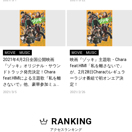
2021/5/1
2021/3/22
MOVIE
MUSIC
MOVIE
MUSIC
2021年4月2日全国公開映画
映画『ゾッキ』主題歌・Chara
『ゾッキ』オリジナル・サウン
feat.HIMI「私を離さないで」
ドトラック発売決定！Chara
が、2月28日Charaのレギュラ
feat.HIMIによる主題歌『私を離
ーラジオ番組で初オンエア決
さないで』他、豪華参加ミュー
定！
ジシャンによる書き下ろし楽曲
2021/3/5
2021/2/26
を収録！
RANKING
アクセスランキング