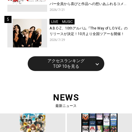
バー全員から喜びと作品への想いあふれるコメン
トが到着！9月に東京・大阪で先行上映会を開
2026/7/21
催！
LIVE
MUSIC
A.B.C-Z、10thアルバム『The Way of L.O.V-E』の
リリースが決定！10月より全国ツアーを開催！
2026/7/29
アクセスランキング
TOP 10を見る
NEWS
最新ニュース