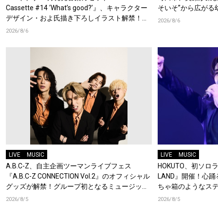
Cassette #14 ‘What’s good?’』、キャラクター
そいそ”から広がる
デザイン・およ氏描き下ろしイラスト解禁！特
2026/8/6
典Blu-rayには『HAMAツアーズ全体会議』が収
2026/8/6
録！
LIVE
MUSIC
LIVE
MUSIC
A.B.C-Z、自主企画ツーマンライブフェス
HOKUTO、初ソロライ
『A.B.C-Z CONNECTION Vol.2』のオフィシャル
LAND』開催！心
グッズが解禁！グループ初となるミュージック
ちゃ箱のようなス
キーチェーンが登場！
2026/8/5
2026/8/5