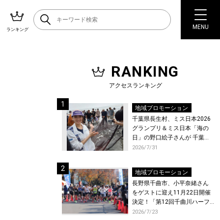
MENU
ランキング
RANKING
アクセスランキング
地域プロモーション
千葉県長生村、ミス日本2026
グランプリ＆ミス日本「海の
日」の野口絵子さんが 千葉県
唯一の村・長生村で地引網を
2026/7/31
体験！
地域プロモーション
長野県千曲市、小平奈緒さん
をゲストに迎え11月22日開催
決定！「第12回千曲川ハーフ
マラソン」エントリー受付開
2026/7/23