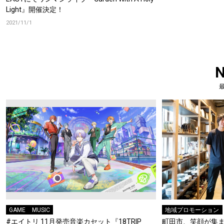
Light』開催決定！
2021/11/1
GAME
MUSIC
地域プロモーション
#エイトリ 11月発売音楽カセット『18TRIP
町田市、笑顔が集ま