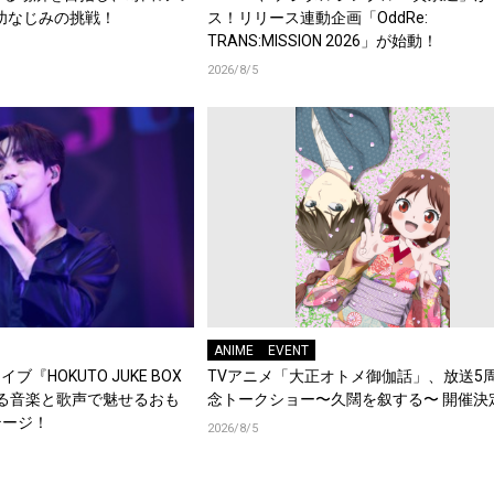
幼なじみの挑戦！
ス！リリース連動企画「OddRe:
TRANS:MISSION 2026」が始動！
2026/8/5
ANIME
EVENT
ブ『HOKUTO JUKE BOX
TVアニメ「大正オトメ御伽話」、放送5
踊る音楽と歌声で魅せるおも
念トークショー〜久闊を叙する〜 開催決
テージ！
2026/8/5