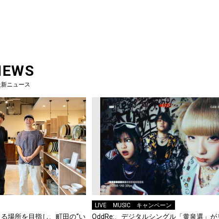
NEWS
最新ニュース
LIVE
MUSIC
キャンペーン
る場所を目指し、町田の“い
OddRe:、デジタルシングル「黄泉還」