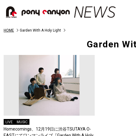
HOME
Garden With A Holy Light
Garden Wit
LIVE
MUSIC
Homecomings、12月19日に渋谷TSUTAYA O-
EASTにてワンマンライブ『Garden With A Holy