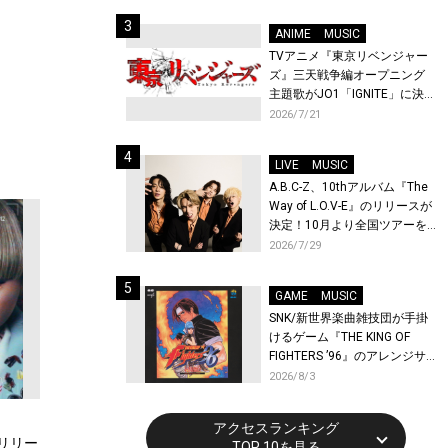
始！
ANIME
MUSIC
TVアニメ『東京リベンジャー
ズ』三天戦争編オープニング
主題歌がJO1「IGNITE」に決
定！メンバー全員から喜びと
2026/7/21
作品への想いあふれるコメン
トが到着！9月に東京・大阪で
LIVE
MUSIC
先行上映会を開催！
A.B.C-Z、10thアルバム『The
Way of L.O.V-E』のリリースが
決定！10月より全国ツアーを
開催！
2026/7/29
GAME
MUSIC
SNK/新世界楽曲雑技団が手掛
けるゲーム『THE KING OF
FIGHTERS ’96』のアレンジサ
ウンドトラックが配信開始！
2026/8/3
アクセスランキング
がリリー
TOP 10を見る