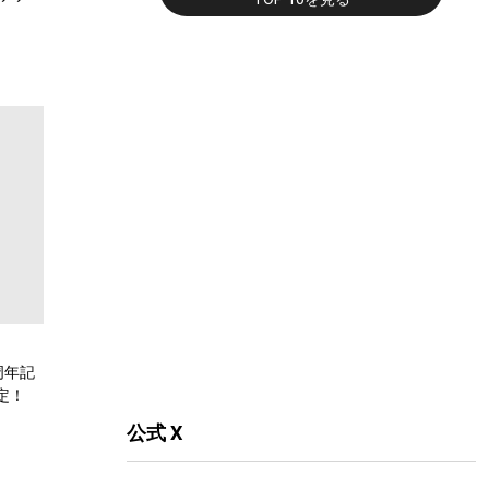
周年記
定！
公式 X