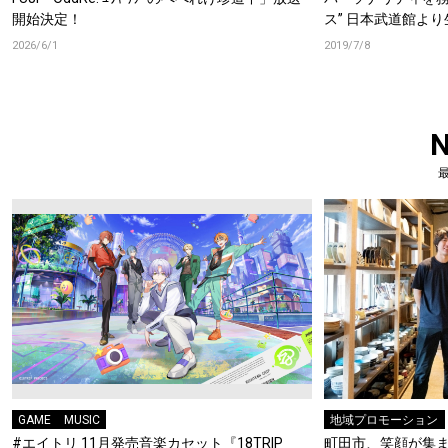
開始決定！
ス” 日本武道館よ
2026/6/1
2019/7/8
GAME
MUSIC
地域プロモーション
#エイトリ 11月発売音楽カセット『18TRIP
町田市、笑顔が集ま