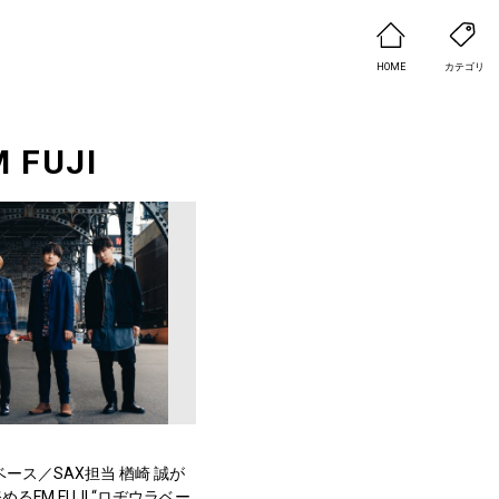
HOME
カテゴリ
 FUJI
sm、ベース／SAX担当 楢崎 誠が
るFM FUJI “ロヂウラベー