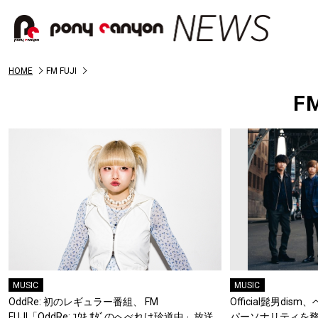
HOME
FM FUJI
FM
MUSIC
MUSIC
OddRe: 初のレギュラー番組、 FM
Official髭男di
FUJI「OddRe: ﾕｳｷ ｻﾀﾞのへべれけ珍道中」放送
パーソナリティを務め