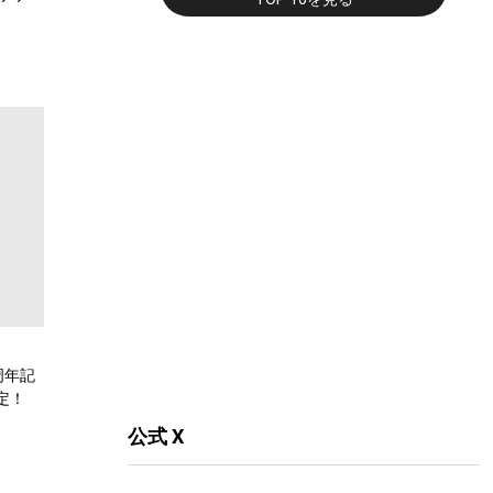
周年記
定！
公式 X