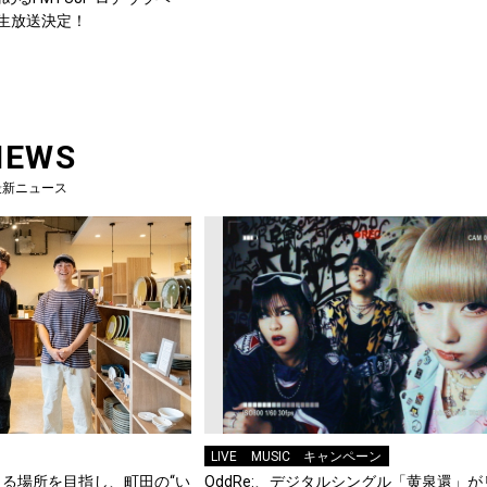
り生放送決定！
NEWS
最新ニュース
LIVE
MUSIC
キャンペーン
る場所を目指し、町田の“い
OddRe:、デジタルシングル「黄泉還」