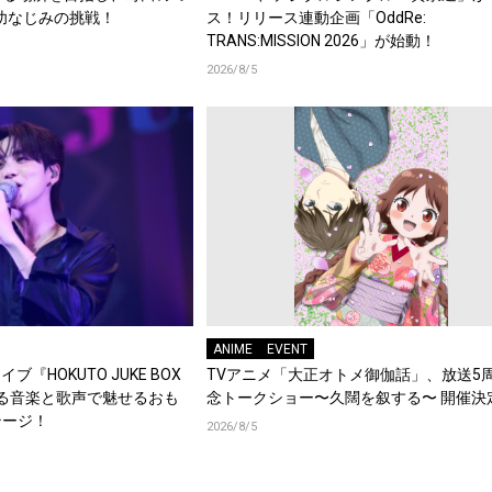
幼なじみの挑戦！
ス！リリース連動企画「OddRe:
TRANS:MISSION 2026」が始動！
2026/8/5
ANIME
EVENT
ブ『HOKUTO JUKE BOX
TVアニメ「大正オトメ御伽話」、放送5
踊る音楽と歌声で魅せるおも
念トークショー〜久闊を叙する〜 開催決
テージ！
2026/8/5