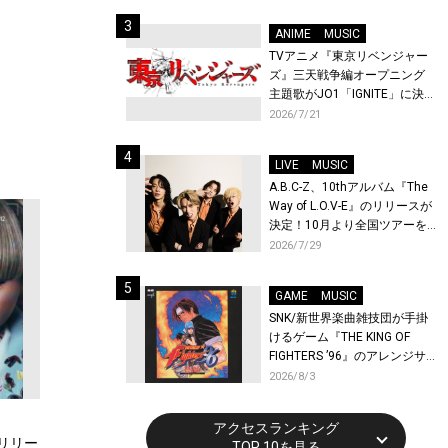
始！
ANIME
MUSIC
TVアニメ『東京リベンジャー
ズ』三天戦争編オープニング
主題歌がJO1「IGNITE」に決
定！メンバー全員から喜びと
2026/7/21
作品への想いあふれるコメン
トが到着！9月に東京・大阪で
LIVE
MUSIC
先行上映会を開催！
A.B.C-Z、10thアルバム『The
Way of L.O.V-E』のリリースが
決定！10月より全国ツアーを
開催！
2026/7/29
GAME
MUSIC
SNK/新世界楽曲雑技団が手掛
けるゲーム『THE KING OF
FIGHTERS ’96』のアレンジサ
ウンドトラックが配信開始！
2026/8/3
アクセスランキング
がリリー
TOP 10を見る