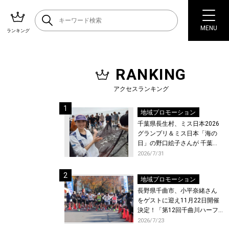
MENU
ランキング
RANKING
アクセスランキング
地域プロモーション
千葉県長生村、ミス日本2026
グランプリ＆ミス日本「海の
日」の野口絵子さんが 千葉県
唯一の村・長生村で地引網を
2026/7/31
体験！
地域プロモーション
長野県千曲市、小平奈緒さん
をゲストに迎え11月22日開催
決定！「第12回千曲川ハーフ
マラソン」エントリー受付開
2026/7/23