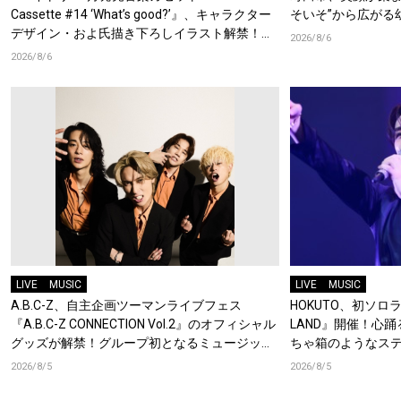
Cassette #14 ‘What’s good?’』、キャラクター
そいそ”から広がる
デザイン・およ氏描き下ろしイラスト解禁！特
2026/8/6
典Blu-rayには『HAMAツアーズ全体会議』が収
2026/8/6
録！
LIVE
MUSIC
LIVE
MUSIC
A.B.C-Z、自主企画ツーマンライブフェス
HOKUTO、初ソロライ
『A.B.C-Z CONNECTION Vol.2』のオフィシャル
LAND』開催！心
グッズが解禁！グループ初となるミュージック
ちゃ箱のようなス
キーチェーンが登場！
2026/8/5
2026/8/5