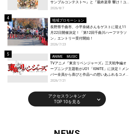
サンブルコンテスト〜』と『最終楽章 響け！ユ
ーフォニアム』前編の一挙上映が決定！
2026/8/7
地域プロモーション
長野県千曲市、小平奈緒さんをゲストに迎え11
月22日開催決定！「第12回千曲川ハーフマラソ
ン」エントリー受付開始！
2026/7/23
ANIME
MUSIC
TVアニメ『東京リベンジャーズ』三天戦争編オ
ープニング主題歌がJO1「IGNITE」に決定！メン
バー全員から喜びと作品への想いあふれるコメン
トが到着！9月に東京・大阪で先行上映会を開
2026/7/21
催！
アクセスランキング
TOP 10を見る
NEWS