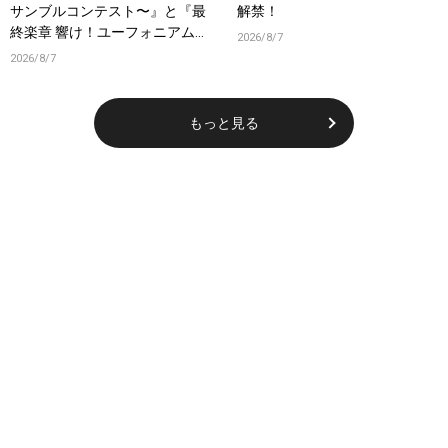
サンブルコンテスト〜』と『最
解禁！
終楽章 響け！ユーフォニアム』
2026/8/7
前編の一挙上映が決定！
2026/8/7
もっと見る