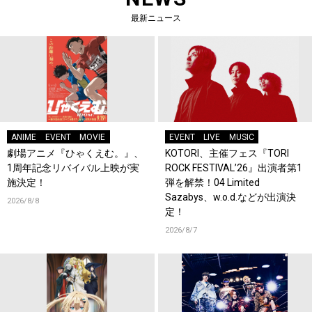
最新ニュース
ANIME
EVENT
MOVIE
EVENT
LIVE
MUSIC
劇場アニメ『ひゃくえむ。』、
KOTORI、主催フェス『TORI
1周年記念リバイバル上映が実
ROCK FESTIVAL’26』出演者第1
施決定！
弾を解禁！04 Limited
Sazabys、w.o.d.などが出演決
2026/8/8
定！
2026/8/7