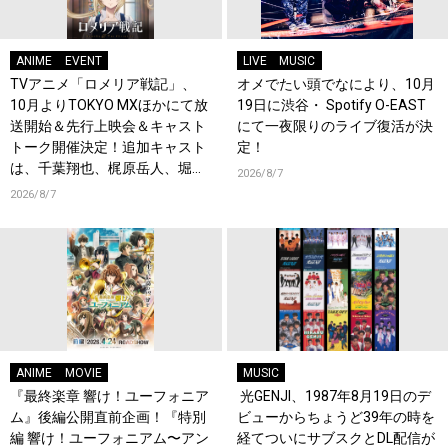
ANIME
EVENT
LIVE
MUSIC
TVアニメ「ロメリア戦記」、
オメでたい頭でなにより、10月
10月よりTOKYO MXほかにて放
19日に渋谷・ Spotify O-EAST
送開始＆先行上映会＆キャスト
にて一夜限りのライブ復活が決
トーク開催決定！追加キャスト
定！
は、千葉翔也、梶原岳人、堀江
2026/8/7
瞬、綿貫竜之介！PV第1弾公
2026/8/7
開！キャストもコメント到着！
ANIME
MOVIE
MUSIC
『最終楽章 響け！ユーフォニア
光GENJI、1987年8月19日のデ
ム』後編公開直前企画！『特別
ビューからちょうど39年の時を
編 響け！ユーフォニアム〜アン
経てついにサブスクとDL配信が