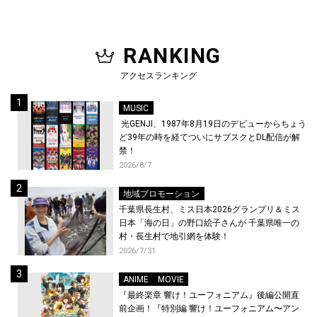
RANKING
アクセスランキング
MUSIC
光GENJI、1987年8月19日のデビューからちょう
ど39年の時を経てついにサブスクとDL配信が解
禁！
2026/8/7
地域プロモーション
千葉県長生村、ミス日本2026グランプリ＆ミス
日本「海の日」の野口絵子さんが 千葉県唯一の
村・長生村で地引網を体験！
2026/7/31
ANIME
MOVIE
『最終楽章 響け！ユーフォニアム』後編公開直
前企画！『特別編 響け！ユーフォニアム〜アン