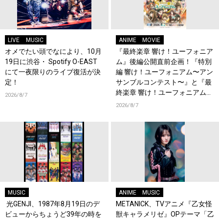
LIVE
MUSIC
ANIME
MOVIE
オメでたい頭でなにより、10月
『最終楽章 響け！ユーフォニア
19日に渋谷・ Spotify O-EAST
ム』後編公開直前企画！『特別
にて一夜限りのライブ復活が決
編 響け！ユーフォニアム〜アン
定！
サンブルコンテスト〜』と『最
終楽章 響け！ユーフォニアム』
2026/8/7
前編の一挙上映が決定！
2026/8/7
MUSIC
ANIME
MUSIC
光GENJI、1987年8月19日のデ
METANICK、TVアニメ『乙女怪
ビューからちょうど39年の時を
獣キャラメリゼ』OPテーマ「乙