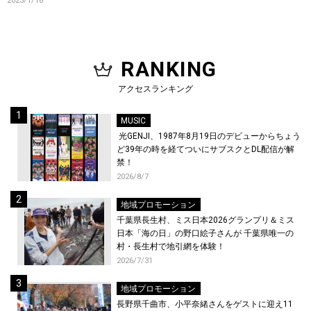
2023/1/18
J-WAVE「SONAR MUSIC」にて
楽曲初O.A！
RANKING
アクセスランキング
MUSIC
光GENJI、1987年8月19日のデビューからちょう
ど39年の時を経てついにサブスクとDL配信が解
禁！
2026/8/7
地域プロモーション
千葉県長生村、ミス日本2026グランプリ＆ミス
日本「海の日」の野口絵子さんが 千葉県唯一の
村・長生村で地引網を体験！
2026/7/31
地域プロモーション
長野県千曲市、小平奈緒さんをゲストに迎え11