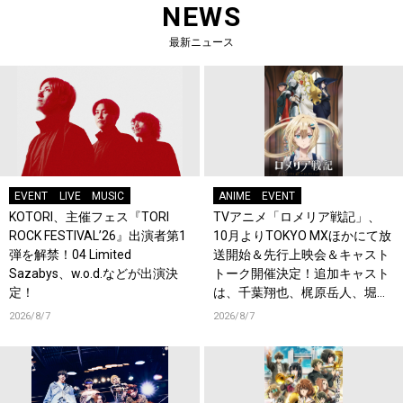
NEWS
最新ニュース
EVENT
LIVE
MUSIC
ANIME
EVENT
KOTORI、主催フェス『TORI
TVアニメ「ロメリア戦記」、
ROCK FESTIVAL’26』出演者第1
10月よりTOKYO MXほかにて放
弾を解禁！04 Limited
送開始＆先行上映会＆キャスト
Sazabys、w.o.d.などが出演決
トーク開催決定！追加キャスト
定！
は、千葉翔也、梶原岳人、堀江
瞬、綿貫竜之介！PV第1弾公
2026/8/7
2026/8/7
開！キャストもコメント到着！