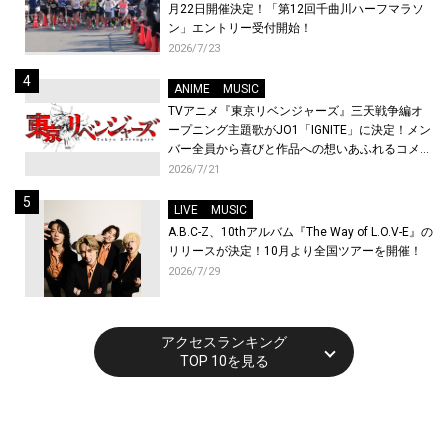
月22日開催決定！「第12回千曲川ハーフマラソ
ン」エントリー受付開始！
2026/7/23
ANIME
MUSIC
TVアニメ『東京リベンジャーズ』三天戦争編オ
ープニング主題歌がJO1「IGNITE」に決定！メン
バー全員から喜びと作品への想いあふれるコメン
トが到着！9月に東京・大阪で先行上映会を開
2026/7/21
催！
LIVE
MUSIC
A.B.C-Z、10thアルバム『The Way of L.O.V-E』の
リリースが決定！10月より全国ツアーを開催！
2026/7/29
アクセスランキング
TOP 10を見る