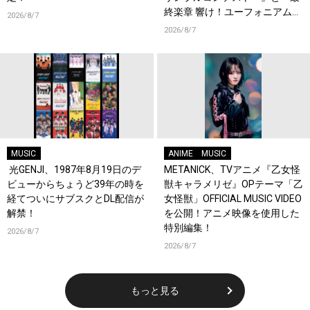
終楽章 響け！ユーフォニアム』
2026/8/7
前編の一挙上映が決定！
2026/8/7
MUSIC
ANIME
MUSIC
光GENJI、1987年8月19日のデ
METANICK、TVアニメ『乙女怪
ビューからちょうど39年の時を
獣キャラメリゼ』OPテーマ「乙
経てついにサブスクとDL配信が
女怪獣」OFFICIAL MUSIC VIDEO
解禁！
を公開！アニメ映像を使用した
特別編集！
2026/8/7
2026/8/7
もっと見る