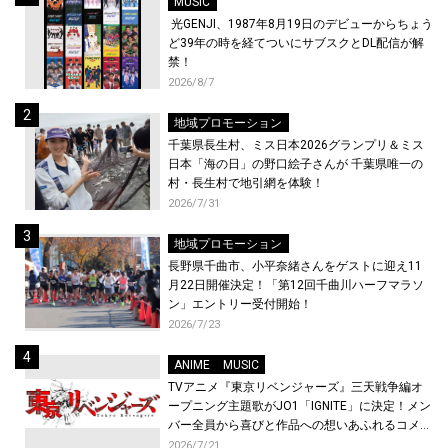
MUSIC
光GENJI、1987年8月19日のデビューからちょう
ど39年の時を経てついにサブスクとDL配信が解
禁！
2026/8/7
地域プロモーション
千葉県長生村、ミス日本2026グランプリ＆ミス
日本「海の日」の野口絵子さんが 千葉県唯一の
村・長生村で地引網を体験！
2026/7/31
地域プロモーション
長野県千曲市、小平奈緒さんをゲストに迎え11
月22日開催決定！「第12回千曲川ハーフマラソ
ン」エントリー受付開始！
2026/7/23
ANIME
MUSIC
TVアニメ『東京リベンジャーズ』三天戦争編オ
ープニング主題歌がJO1「IGNITE」に決定！メン
バー全員から喜びと作品への想いあふれるコメン
トが到着！9月に東京・大阪で先行上映会を開
2026/7/21