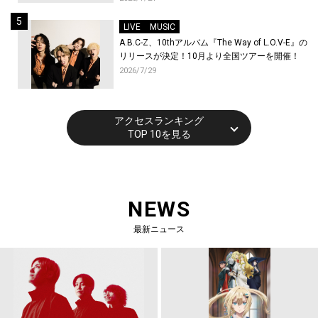
催！
LIVE
MUSIC
A.B.C-Z、10thアルバム『The Way of L.O.V-E』の
リリースが決定！10月より全国ツアーを開催！
2026/7/29
アクセスランキング
TOP 10を見る
NEWS
最新ニュース