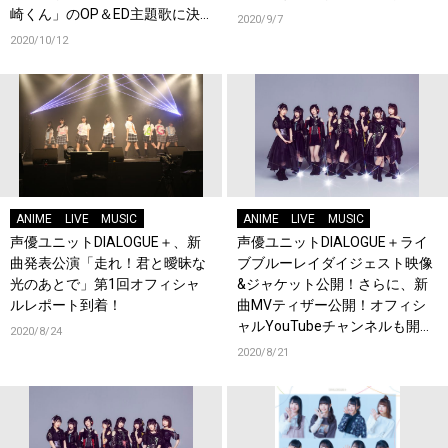
崎くん」のOP＆ED主題歌に決
2020/9/7
定！
2020/10/12
ANIME
LIVE
MUSIC
ANIME
LIVE
MUSIC
声優ユニットDIALOGUE＋、新
声優ユニットDIALOGUE＋ライ
曲発表公演「走れ！君と曖昧な
ブブルーレイダイジェスト映像
光のあとで」第1回オフィシャ
&ジャケット公開！さらに、新
ルレポート到着！
曲MVティザー公開！オフィシ
ャルYouTubeチャンネルも開
2020/8/24
設！
2020/8/21