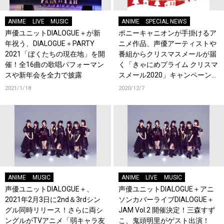
ANIME
LIVE
MUSIC
ANIME
SPECIAL NEWS
声優ユニットDIALOGUE＋が新
ポニーキャニオンが手掛けるア
年祝う、DIALOGUE＋PARTY
ニメ作品、声優アーティストや
2021「ぼくたちの現在地」を開
番組からクリスマスメールが届
催！全16曲の歌唱パフォーマン
く「きゃにめプライム クリスマ
スや新年会を全力で披露
スメール2020」キャンペーンの
開催が決定！
2021/1/18
2020/12/7
ANIME
MUSIC
ANIME
LIVE
MUSIC
声優ユニットDIALOGUE＋、
声優ユニットDIALOGUE＋アニ
2021年2月3日に2nd＆3rdシン
ソンカバーライブDIALOGUE＋
グル同時リリース！さらに両シ
JAM Vol.2 開催決定！三森すず
ングルがTVアニメ「弱キャラ友
こ、鬼頭明里がゲスト出演！