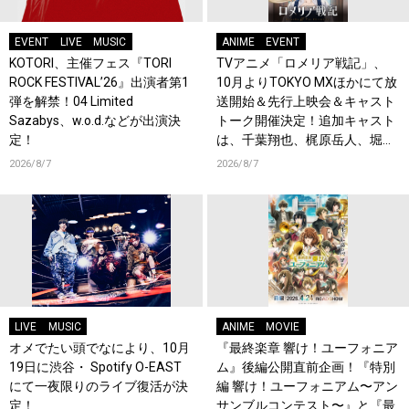
EVENT
LIVE
MUSIC
ANIME
EVENT
KOTORI、主催フェス『TORI
TVアニメ「ロメリア戦記」、
ROCK FESTIVAL’26』出演者第1
10月よりTOKYO MXほかにて放
弾を解禁！04 Limited
送開始＆先行上映会＆キャスト
Sazabys、w.o.d.などが出演決
トーク開催決定！追加キャスト
定！
は、千葉翔也、梶原岳人、堀江
瞬、綿貫竜之介！PV第1弾公
2026/8/7
2026/8/7
開！キャストもコメント到着！
LIVE
MUSIC
ANIME
MOVIE
オメでたい頭でなにより、10月
『最終楽章 響け！ユーフォニア
19日に渋谷・ Spotify O-EAST
ム』後編公開直前企画！『特別
にて一夜限りのライブ復活が決
編 響け！ユーフォニアム〜アン
定！
サンブルコンテスト〜』と『最