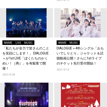
2021/6/15
ANIME
LIVE
MUSIC
ANIME
MUSIC
「私たちが全力で皆さんのこと
DIALOGUE＋4thシングル「おも
を笑顔にします！」 DIALOGUE
いでしりとり」ジャケット＆試
＋が1st LIVE「ぼくたちのかく
聴動画公開！さらに1stライブ
めい！［再］」を有観客で開
のチケット先行受付開始！
催！
2021/3/10
2021/4/28