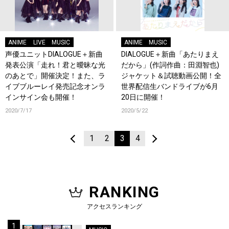
ANIME
LIVE
MUSIC
ANIME
MUSIC
声優ユニットDIALOGUE＋新曲
DIALOGUE＋新曲「あたりまえ
発表公演「走れ！君と曖昧な光
だから」(作詞作曲：田淵智也)
のあとで」開催決定！また、ラ
ジャケット＆試聴動画公開！全
イブブルーレイ発売記念オンラ
世界配信生バンドライブが6月
インサイン会も開催！
20日に開催！
2020/7/17
2020/5/22
1
2
3
4
RANKING
アクセスランキング