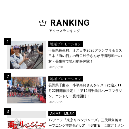
RANKING
アクセスランキング
地域プロモーション
千葉県長生村、ミス日本2026グランプリ＆ミス
日本「海の日」の野口絵子さんが 千葉県唯一の
村・長生村で地引網を体験！
2026/7/31
地域プロモーション
長野県千曲市、小平奈緒さんをゲストに迎え11
月22日開催決定！「第12回千曲川ハーフマラソ
ン」エントリー受付開始！
2026/7/23
ANIME
MUSIC
TVアニメ『東京リベンジャーズ』三天戦争編オ
ープニング主題歌がJO1「IGNITE」に決定！メン