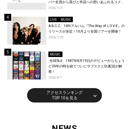
バー全員から喜びと作品への想いあふれるコメン
トが到着！9月に東京・大阪で先行上映会を開
2026/7/21
催！
LIVE
MUSIC
A.B.C-Z、10thアルバム『The Way of L.O.V-E』の
リリースが決定！10月より全国ツアーを開催！
2026/7/29
MUSIC
光GENJI、1987年8月19日のデビューからちょう
ど39年の時を経てついにサブスクとDL配信が解
禁！
2026/8/7
アクセスランキング
TOP 10を見る
NEWS