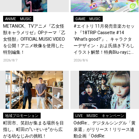
ANIME
MUSIC
GAME
MUSIC
METANICK、TVアニメ『乙女怪
#エイトリ 11月発売音楽カセッ
獣キャラメリゼ』OPテーマ「乙
ト『18TRIP Cassette #14
女怪獣」OFFICIAL MUSIC VIDEO
‘What’s good?’』、キャラクタ
を公開！アニメ映像を使用した
ーデザイン・およ氏描き下ろし
特別編集！
イラスト解禁！特典Blu-rayには
『HAMAツアーズ全体会議』が
2026/8/7
2026/8/6
収録！
地域プロモーション
LIVE
MUSIC
キャンペーン
町田市、笑顔が集まる場所を目
OddRe:、デジタルシングル「黄
指し、町田の“いそいそ”から広
泉還」がリリース！リリース連
がる幼なじみの挑戦！
動企画「OddRe: