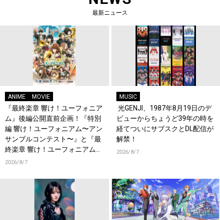
最新ニュース
ANIME
MOVIE
MUSIC
『最終楽章 響け！ユーフォニア
光GENJI、1987年8月19日のデ
ム』後編公開直前企画！『特別
ビューからちょうど39年の時を
編 響け！ユーフォニアム〜アン
経てついにサブスクとDL配信が
サンブルコンテスト〜』と『最
解禁！
終楽章 響け！ユーフォニアム』
2026/8/7
前編の一挙上映が決定！
2026/8/7