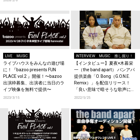
2026/2/6
合！
LIVE
MUSIC
INTERVIEW
MUSIC
推し掘り！
ライブハウスをみんなの遊び場
【インタビュー】夏夜×木暮栄
に！『bazoo presents FUN
一（the band apart） バンアパ
PLACE vol.2 』開催！〜bazoo
提供楽曲「O. Bong（G.O.N.E.
出演枠募集、出演者に当日のラ
Remix）」を配信リリース！
イブ映像を無料で提供〜
「良い意味で暗そうな歌声に惹
かれた」
2023/3/15
2022/5/25