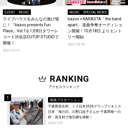
EVENT
MUSIC
MUSIC
SPECIAL NEWS
ライブハウスをみんなの遊び場
bazoo × KARASTA「the band
に！『bazoo presents Fun
apart」 楽曲争奪オーディショ
Place』Vol.1を1月8日タワーレ
ン開催！10月18日 よりエント
コード渋谷店CUTUP STUDIOで
リー開始
開催！
2021/10/18
2021/12/15
RANKING
アクセスランキング
地域プロモーション
千葉県長生村、ミス日本2026グランプリ＆ミス
日本「海の日」の野口絵子さんが 千葉県唯一の
村・長生村で地引網を体験！
2026/7/31