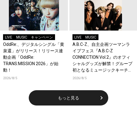
LIVE
MUSIC
キャンペーン
LIVE
MUSIC
OddRe:、デジタルシングル「黄
A.B.C-Z、自主企画ツーマンラ
泉還」がリリース！リリース連
イブフェス『A.B.C-Z
動企画「OddRe:
CONNECTION Vol.2』のオフィ
TRANS:MISSION 2026」が始
シャルグッズが解禁！グループ
動！
初となるミュージックキーチェ
ーンが登場！
2026/8/5
2026/8/5
もっと見る