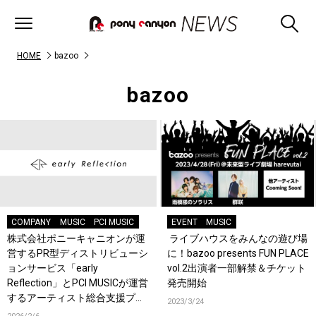
HOME
bazoo
bazoo
COMPANY
MUSIC
PCI MUSIC
EVENT
MUSIC
株式会社ポニーキャニオンが運
ライブハウスをみんなの遊び場
営するPR型ディストリビューシ
に！bazoo presents FUN PLACE
ョンサービス「early
vol.2出演者一部解禁＆チケット
Reflection」とPCI MUSICが運営
発売開始
するアーティスト総合支援プラ
2023/3/24
ットフォーム「bazoo」が統