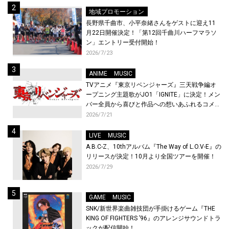
地域プロモーション
長野県千曲市、小平奈緒さんをゲストに迎え11
月22日開催決定！「第12回千曲川ハーフマラソ
ン」エントリー受付開始！
2026/7/23
ANIME
MUSIC
TVアニメ『東京リベンジャーズ』三天戦争編オ
ープニング主題歌がJO1「IGNITE」に決定！メン
バー全員から喜びと作品への想いあふれるコメン
トが到着！9月に東京・大阪で先行上映会を開
2026/7/21
催！
LIVE
MUSIC
A.B.C-Z、10thアルバム『The Way of L.O.V-E』の
リリースが決定！10月より全国ツアーを開催！
2026/7/29
GAME
MUSIC
SNK/新世界楽曲雑技団が手掛けるゲーム『THE
KING OF FIGHTERS ’96』のアレンジサウンドトラ
ックが配信開始！