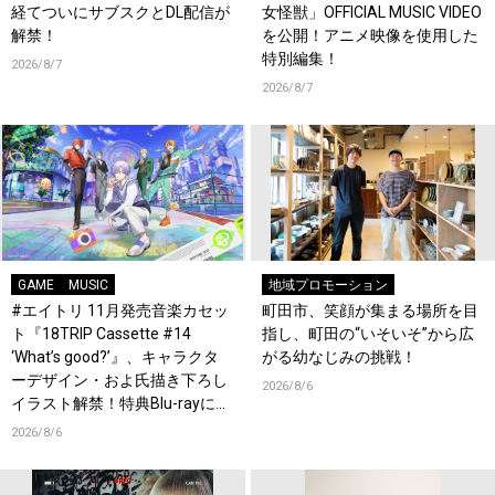
経てついにサブスクとDL配信が
女怪獣」OFFICIAL MUSIC VIDEO
解禁！
を公開！アニメ映像を使用した
特別編集！
2026/8/7
2026/8/7
GAME
MUSIC
地域プロモーション
#エイトリ 11月発売音楽カセッ
町田市、笑顔が集まる場所を目
ト『18TRIP Cassette #14
指し、町田の“いそいそ”から広
‘What’s good?’』、キャラクタ
がる幼なじみの挑戦！
ーデザイン・およ氏描き下ろし
2026/8/6
イラスト解禁！特典Blu-rayには
『HAMAツアーズ全体会議』が
2026/8/6
収録！