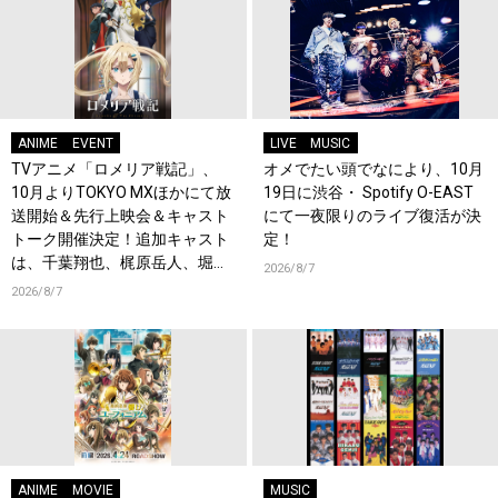
ANIME
EVENT
LIVE
MUSIC
TVアニメ「ロメリア戦記」、
オメでたい頭でなにより、10月
10月よりTOKYO MXほかにて放
19日に渋谷・ Spotify O-EAST
送開始＆先行上映会＆キャスト
にて一夜限りのライブ復活が決
トーク開催決定！追加キャスト
定！
は、千葉翔也、梶原岳人、堀江
2026/8/7
瞬、綿貫竜之介！PV第1弾公
2026/8/7
開！キャストもコメント到着！
ANIME
MOVIE
MUSIC