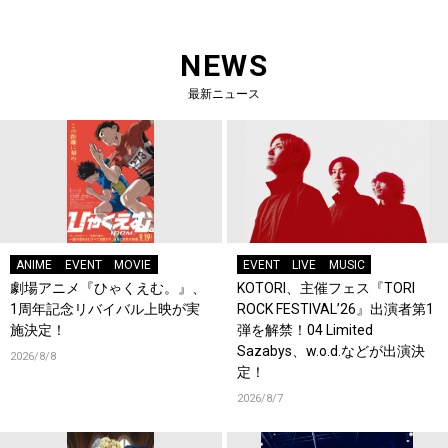
NEWS
最新ニュース
ANIME
EVENT
MOVIE
EVENT
LIVE
MUSIC
劇場アニメ『ひゃくえむ。』、
KOTORI、主催フェス『TORI
1周年記念リバイバル上映が実
ROCK FESTIVAL’26』出演者第1
施決定！
弾を解禁！04 Limited
Sazabys、w.o.d.などが出演決
2026/8/8
定！
2026/8/7