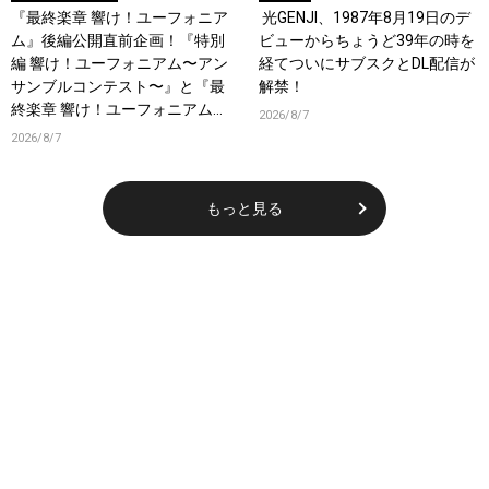
『最終楽章 響け！ユーフォニア
光GENJI、1987年8月19日のデ
ム』後編公開直前企画！『特別
ビューからちょうど39年の時を
編 響け！ユーフォニアム〜アン
経てついにサブスクとDL配信が
サンブルコンテスト〜』と『最
解禁！
終楽章 響け！ユーフォニアム』
2026/8/7
前編の一挙上映が決定！
2026/8/7
もっと見る