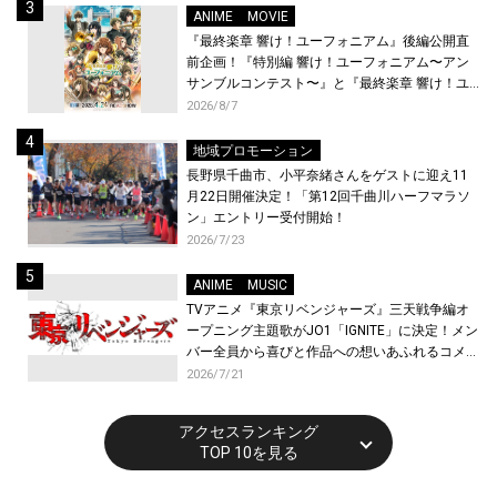
ANIME
MOVIE
『最終楽章 響け！ユーフォニアム』後編公開直
前企画！『特別編 響け！ユーフォニアム〜アン
サンブルコンテスト〜』と『最終楽章 響け！ユ
ーフォニアム』前編の一挙上映が決定！
2026/8/7
地域プロモーション
長野県千曲市、小平奈緒さんをゲストに迎え11
月22日開催決定！「第12回千曲川ハーフマラソ
ン」エントリー受付開始！
2026/7/23
ANIME
MUSIC
TVアニメ『東京リベンジャーズ』三天戦争編オ
ープニング主題歌がJO1「IGNITE」に決定！メン
バー全員から喜びと作品への想いあふれるコメン
トが到着！9月に東京・大阪で先行上映会を開
2026/7/21
催！
アクセスランキング
TOP 10を見る