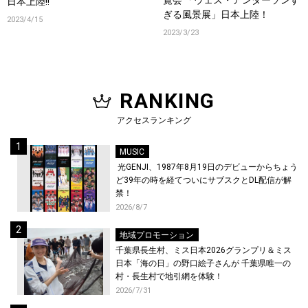
覧会 「ウェス・アンダーソンす
日本上陸!!
ぎる風景展」日本上陸！
2023/4/15
2023/3/23
RANKING
アクセスランキング
MUSIC
光GENJI、1987年8月19日のデビューからちょう
ど39年の時を経てついにサブスクとDL配信が解
禁！
2026/8/7
地域プロモーション
千葉県長生村、ミス日本2026グランプリ＆ミス
日本「海の日」の野口絵子さんが 千葉県唯一の
村・長生村で地引網を体験！
2026/7/31