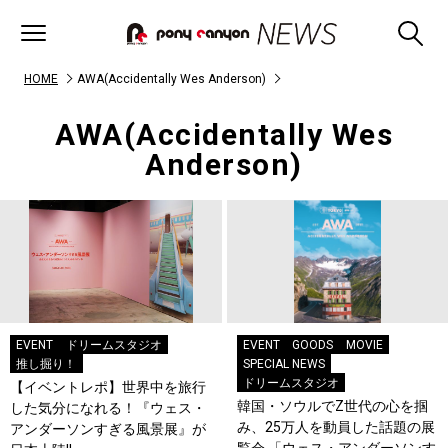
HOME
AWA(Accidentally Wes Anderson)
AWA(Accidentally Wes
Anderson)
EVENT
ドリームスタジオ
EVENT
GOODS
MOVIE
推し掘り！
SPECIAL NEWS
ドリームスタジオ
【イベントレポ】世界中を旅行
韓国・ソウルでZ世代の心を掴
した気分になれる！『ウェス・
み、25万人を動員した話題の展
アンダーソンすぎる風景展』が