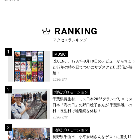
2023/3/31
RANKING
アクセスランキング
MUSIC
光GENJI、1987年8月19日のデビューからちょう
ど39年の時を経てついにサブスクとDL配信が解
禁！
2026/8/7
地域プロモーション
千葉県長生村、ミス日本2026グランプリ＆ミス
日本「海の日」の野口絵子さんが 千葉県唯一の
村・長生村で地引網を体験！
2026/7/31
地域プロモーション
長野県千曲市、小平奈緒さんをゲストに迎え11