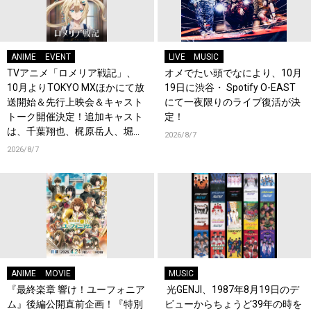
ANIME
EVENT
LIVE
MUSIC
TVアニメ「ロメリア戦記」、
オメでたい頭でなにより、10月
10月よりTOKYO MXほかにて放
19日に渋谷・ Spotify O-EAST
送開始＆先行上映会＆キャスト
にて一夜限りのライブ復活が決
トーク開催決定！追加キャスト
定！
は、千葉翔也、梶原岳人、堀江
2026/8/7
瞬、綿貫竜之介！PV第1弾公
2026/8/7
開！キャストもコメント到着！
ANIME
MOVIE
MUSIC
『最終楽章 響け！ユーフォニア
光GENJI、1987年8月19日のデ
ム』後編公開直前企画！『特別
ビューからちょうど39年の時を