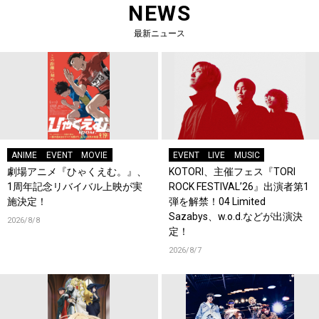
NEWS
最新ニュース
ANIME
EVENT
MOVIE
EVENT
LIVE
MUSIC
劇場アニメ『ひゃくえむ。』、
KOTORI、主催フェス『TORI
1周年記念リバイバル上映が実
ROCK FESTIVAL’26』出演者第1
施決定！
弾を解禁！04 Limited
Sazabys、w.o.d.などが出演決
2026/8/8
定！
2026/8/7