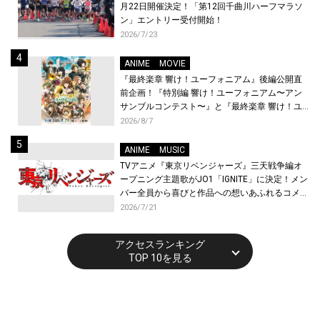
月22日開催決定！「第12回千曲川ハーフマラソ
ン」エントリー受付開始！
2026/7/23
ANIME
MOVIE
『最終楽章 響け！ユーフォニアム』後編公開直
前企画！『特別編 響け！ユーフォニアム〜アン
サンブルコンテスト〜』と『最終楽章 響け！ユ
ーフォニアム』前編の一挙上映が決定！
2026/8/7
ANIME
MUSIC
TVアニメ『東京リベンジャーズ』三天戦争編オ
ープニング主題歌がJO1「IGNITE」に決定！メン
バー全員から喜びと作品への想いあふれるコメン
トが到着！9月に東京・大阪で先行上映会を開
2026/7/21
催！
アクセスランキング
TOP 10を見る