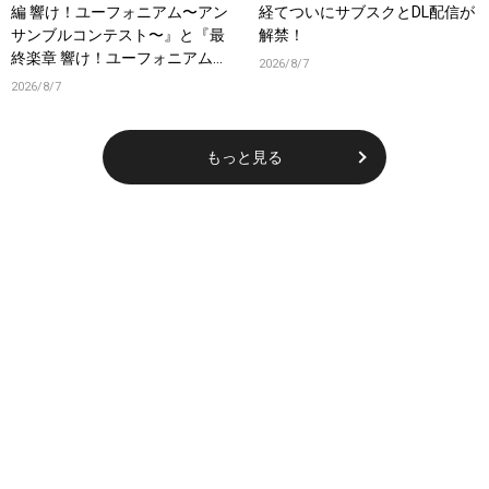
編 響け！ユーフォニアム〜アン
経てついにサブスクとDL配信が
サンブルコンテスト〜』と『最
解禁！
終楽章 響け！ユーフォニアム』
2026/8/7
前編の一挙上映が決定！
2026/8/7
もっと見る