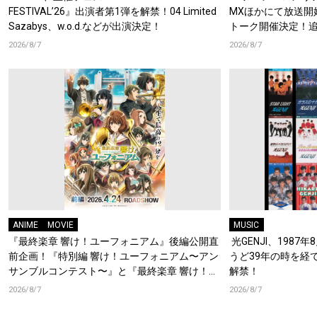
FESTIVAL’26』出演者第1弾を解禁！04 Limited
MXほかにて放送開
Sazabys、w.o.d.などが出演決定！
トーク開催決定！
梶原岳人、堀江瞬、
2026/8/7
2026/8/7
開！キャストもコ
ANIME
MOVIE
MUSIC
『最終楽章 響け！ユーフォニアム』後編公開直
光GENJI、1987
前企画！『特別編 響け！ユーフォニアム〜アン
うど39年の時を経
サンブルコンテスト〜』と『最終楽章 響け！ユ
解禁！
ーフォニアム』前編の一挙上映が決定！
2026/8/7
2026/8/7