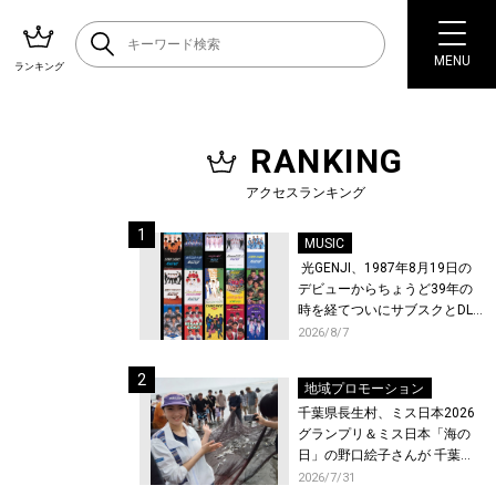
MENU
ランキング
RANKING
アクセスランキング
MUSIC
光GENJI、1987年8月19日の
デビューからちょうど39年の
時を経てついにサブスクとDL
配信が解禁！
2026/8/7
地域プロモーション
千葉県長生村、ミス日本2026
グランプリ＆ミス日本「海の
日」の野口絵子さんが 千葉県
唯一の村・長生村で地引網を
2026/7/31