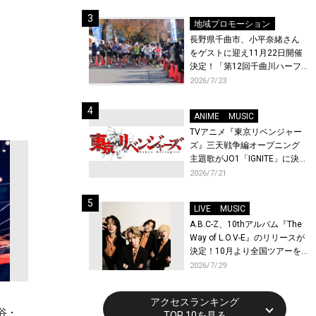
体験！
地域プロモーション
長野県千曲市、小平奈緒さん
をゲストに迎え11月22日開催
決定！「第12回千曲川ハーフ
マラソン」エントリー受付開
2026/7/23
始！
ANIME
MUSIC
TVアニメ『東京リベンジャー
ズ』三天戦争編オープニング
主題歌がJO1「IGNITE」に決
定！メンバー全員から喜びと
2026/7/21
作品への想いあふれるコメン
トが到着！9月に東京・大阪で
LIVE
MUSIC
先行上映会を開催！
A.B.C-Z、10thアルバム『The
Way of L.O.V-E』のリリースが
決定！10月より全国ツアーを
開催！
2026/7/29
アクセスランキング
谷・
TOP 10を見る