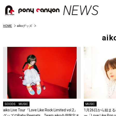
HOME
aikoグッズ
ai
GOODS
MUSIC
MUSIC
aiko Live Tour『Love Like Rock Limited vol.2』
1月26日から始まる
グッズのBaby Peenats、Team aiko会員限定オ
ー「Love Like P