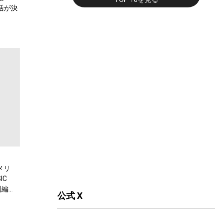
復活が決
メリ
IC
別編
公式 X