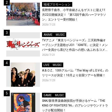
地域プロモーション
長野県千曲市、小平奈緒さんをゲストに迎え11
月22日開催決定！「第12回千曲川ハーフマラソ
ン」エントリー受付開始！
2026/7/23
ANIME
MUSIC
TVアニメ『東京リベンジャーズ』三天戦争編オ
ープニング主題歌がJO1「IGNITE」に決定！メン
バー全員から喜びと作品への想いあふれるコメン
トが到着！9月に東京・大阪で先行上映会を開
2026/7/21
催！
LIVE
MUSIC
A.B.C-Z、10thアルバム『The Way of L.O.V-E』の
リリースが決定！10月より全国ツアーを開催！
2026/7/29
GAME
MUSIC
SNK/新世界楽曲雑技団が手掛けるゲーム『THE
KING OF FIGHTERS ’96』のアレンジサウンドトラ
ックが配信開始！