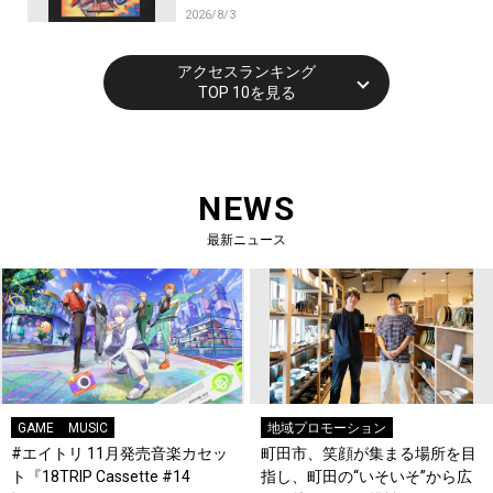
2026/8/3
アクセスランキング
TOP 10を見る
NEWS
最新ニュース
GAME
MUSIC
地域プロモーション
#エイトリ 11月発売音楽カセッ
町田市、笑顔が集まる場所を目
ト『18TRIP Cassette #14
指し、町田の“いそいそ”から広