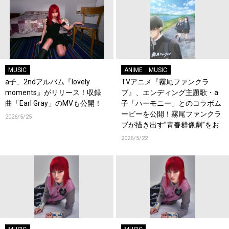
MUSIC
ANIME
MUSIC
a子、2ndアルバム『lovely
TVアニメ『霧尾ファンクラ
moments』がリリース！収録
ブ』、エンディング主題歌・a
曲「Earl Gray」のMVも公開！
子「ハーモニー」とのコラボム
ービーを公開！霧尾ファンクラ
2026/5/25
ブが描き出す”青春群像劇”をお
見逃しなく！
2026/5/22