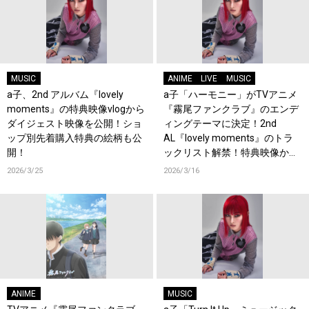
MUSIC
ANIME
LIVE
MUSIC
a子、2nd アルバム『lovely
a子「ハーモニー」がTVアニメ
moments』の特典映像vlogから
『霧尾ファンクラブ』のエンデ
ダイジェスト映像を公開！ショ
ィングテーマに決定！2nd
ップ別先着購入特典の絵柄も公
AL『lovely moments』のトラ
開！
ックリスト解禁！特典映像から
「PAPER MOON」のライブ映像
2026/3/25
2026/3/16
も公開！
ANIME
MUSIC