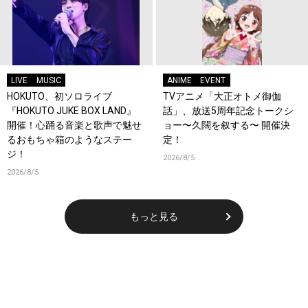
LIVE
MUSIC
ANIME
EVENT
HOKUTO、初ソロライブ
TVアニメ「大正オトメ御伽
『HOKUTO JUKE BOX LAND』
話」、放送5周年記念トークシ
開催！心踊る音楽と歌声で魅せ
ョー〜久闊を叙する〜 開催決
るおもちゃ箱のようなステー
定！
ジ！
2026/8/5
2026/8/5
もっと見る