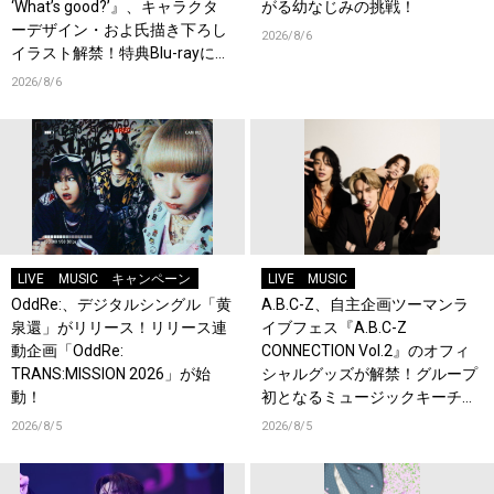
‘What’s good?’』、キャラクタ
がる幼なじみの挑戦！
ーデザイン・およ氏描き下ろし
2026/8/6
イラスト解禁！特典Blu-rayには
『HAMAツアーズ全体会議』が
2026/8/6
収録！
LIVE
MUSIC
キャンペーン
LIVE
MUSIC
OddRe:、デジタルシングル「黄
A.B.C-Z、自主企画ツーマンラ
泉還」がリリース！リリース連
イブフェス『A.B.C-Z
動企画「OddRe:
CONNECTION Vol.2』のオフィ
TRANS:MISSION 2026」が始
シャルグッズが解禁！グループ
動！
初となるミュージックキーチェ
ーンが登場！
2026/8/5
2026/8/5