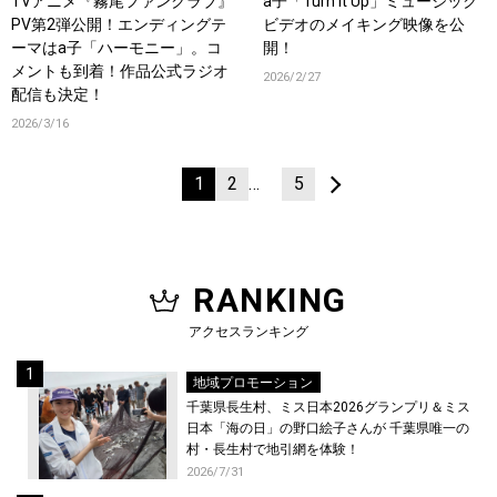
TVアニメ『霧尾ファンクラブ』
a子「Turn It Up」ミュージック
PV第2弾公開！エンディングテ
ビデオのメイキング映像を公
ーマはa子「ハーモニー」。コ
開！
メントも到着！作品公式ラジオ
2026/2/27
配信も決定！
2026/3/16
1
2
…
5
RANKING
アクセスランキング
地域プロモーション
千葉県長生村、ミス日本2026グランプリ＆ミス
日本「海の日」の野口絵子さんが 千葉県唯一の
村・長生村で地引網を体験！
2026/7/31