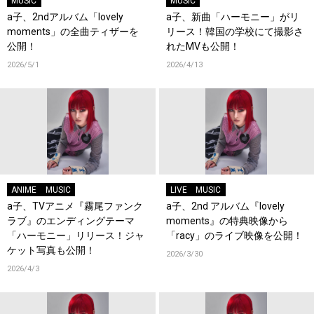
MUSIC
MUSIC
a子、2ndアルバム「lovely
a子、新曲「ハーモニー」がリ
moments」の全曲ティザーを
リース！韓国の学校にて撮影さ
公開！
れたMVも公開！
2026/5/1
2026/4/13
ANIME
MUSIC
LIVE
MUSIC
a子、TVアニメ『霧尾ファンク
a子、2nd アルバム『lovely
ラブ』のエンディングテーマ
moments』の特典映像から
「ハーモニー」リリース！ジャ
「racy」のライブ映像を公開！
ケット写真も公開！
2026/3/30
2026/4/3