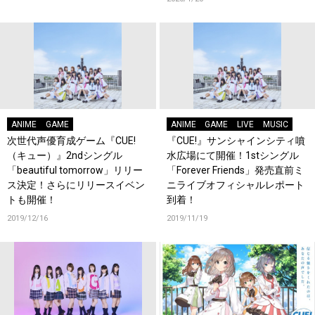
ANIME
GAME
ANIME
GAME
LIVE
MUSIC
次世代声優育成ゲーム『CUE!
『CUE!』サンシャインシティ噴
（キュー）』2ndシングル
水広場にて開催！1stシングル
「beautiful tomorrow」リリー
「Forever Friends」発売直前ミ
ス決定！さらにリリースイベン
ニライブオフィシャルレポート
トも開催！
到着！
2019/12/16
2019/11/19