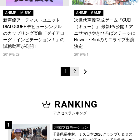
ANIME
MUSIC
ANIME
GAME
新声優アーティストユニット
次世代声優育成ゲーム『CUE!
DIALOGUE+ デビューシングル
（キュー）』 最新PV公開！ア
のカップリング楽曲「ダイアロ
ニサマけやきひろばステージに
ーグ＋インビテーション！」の
Flower・Birdのミニライブ出演
試聴動画が公開！
決定！
2019/8/29
2019/8/1
1
2
RANKING
アクセスランキング
地域プロモーション
千葉県長生村、ミス日本2026グランプリ＆ミス