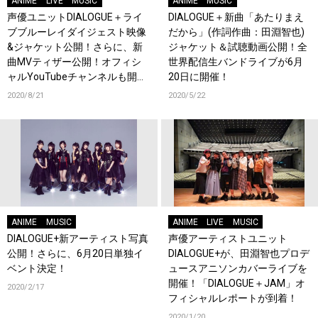
ANIME
LIVE
MUSIC
ANIME
MUSIC
声優ユニットDIALOGUE＋ライ
DIALOGUE＋新曲「あたりまえ
ブブルーレイダイジェスト映像
だから」(作詞作曲：田淵智也)
&ジャケット公開！さらに、新
ジャケット＆試聴動画公開！全
曲MVティザー公開！オフィシ
世界配信生バンドライブが6月
ャルYouTubeチャンネルも開
20日に開催！
設！
2020/8/21
2020/5/22
ANIME
MUSIC
ANIME
LIVE
MUSIC
DIALOGUE+新アーティスト写真
声優アーティストユニット
公開！さらに、6月20日単独イ
DIALOGUE+が、田淵智也プロデ
ベント決定！
ュースアニソンカバーライブを
開催！「DIALOGUE＋JAM」オ
2020/2/17
フィシャルレポートが到着！
2020/1/20