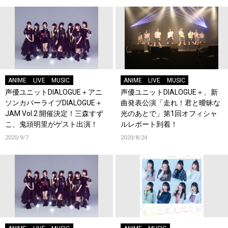
ANIME
LIVE
MUSIC
ANIME
LIVE
MUSIC
声優ユニットDIALOGUE＋アニ
声優ユニットDIALOGUE＋、新
ソンカバーライブDIALOGUE＋
曲発表公演「走れ！君と曖昧な
JAM Vol.2 開催決定！三森すず
光のあとで」第1回オフィシャ
こ、鬼頭明里がゲスト出演！
ルレポート到着！
2020/9/7
2020/8/24