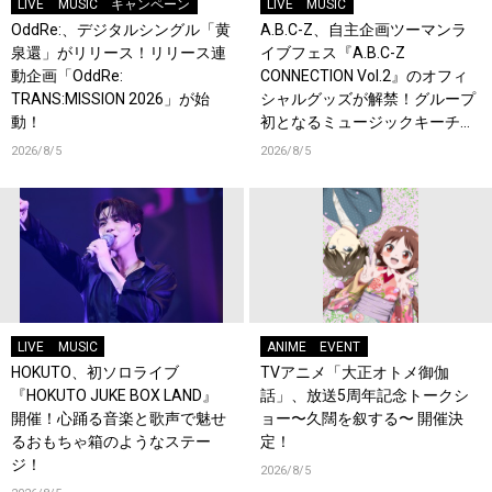
LIVE
MUSIC
キャンペーン
LIVE
MUSIC
OddRe:、デジタルシングル「黄
A.B.C-Z、自主企画ツーマンラ
泉還」がリリース！リリース連
イブフェス『A.B.C-Z
動企画「OddRe:
CONNECTION Vol.2』のオフィ
TRANS:MISSION 2026」が始
シャルグッズが解禁！グループ
動！
初となるミュージックキーチェ
ーンが登場！
2026/8/5
2026/8/5
LIVE
MUSIC
ANIME
EVENT
HOKUTO、初ソロライブ
TVアニメ「大正オトメ御伽
『HOKUTO JUKE BOX LAND』
話」、放送5周年記念トークシ
開催！心踊る音楽と歌声で魅せ
ョー〜久闊を叙する〜 開催決
るおもちゃ箱のようなステー
定！
ジ！
2026/8/5