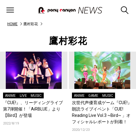
HOME
鷹村彩花
鷹村彩花
ANIME
LIVE
MUSIC
ANIME
GAME
MUSIC
『CUE!』、リーディングライブ
次世代声優育成ゲーム『CUE!』
第7弾開催！「AiRBLUE」より
朗読ライブイベント「CUE!
【Bird】が登場
Reading Live Vol.3 ~Bird~ 」オ
フィシャルレポートが到着！
2022/8/19
2020/12/23