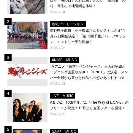
日本「海の日」の野口絵子さんが 千葉県唯一の
村・長生村で地引網を体験！
2026/7/31
地域プロモーション
長野県千曲市、小平奈緒さんをゲストに迎え11
月22日開催決定！「第12回千曲川ハーフマラソ
ン」エントリー受付開始！
2026/7/23
ANIME
MUSIC
TVアニメ『東京リベンジャーズ』三天戦争編オ
ープニング主題歌がJO1「IGNITE」に決定！メン
バー全員から喜びと作品への想いあふれるコメン
トが到着！9月に東京・大阪で先行上映会を開
2026/7/21
催！
LIVE
MUSIC
A.B.C-Z、10thアルバム『The Way of L.O.V-E』の
リリースが決定！10月より全国ツアーを開催！
2026/7/29
GAME
MUSIC