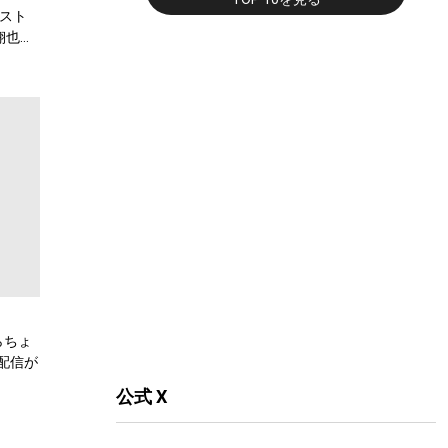
スト
翔也、
弾公
らちょ
配信が
公式 X