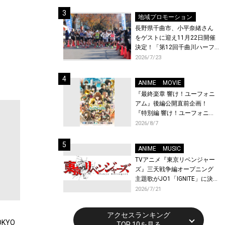
体験！
地域プロモーション
長野県千曲市、小平奈緒さん
をゲストに迎え11月22日開催
決定！「第12回千曲川ハーフ
マラソン」エントリー受付開
2026/7/23
始！
ANIME
MOVIE
『最終楽章 響け！ユーフォニ
アム』後編公開直前企画！
『特別編 響け！ユーフォニア
ム〜アンサンブルコンテス
2026/8/7
ト〜』と『最終楽章 響け！ユ
ーフォニアム』前編の一挙上
ANIME
MUSIC
映が決定！
TVアニメ『東京リベンジャー
ズ』三天戦争編オープニング
主題歌がJO1「IGNITE」に決
定！メンバー全員から喜びと
2026/7/21
作品への想いあふれるコメン
トが到着！9月に東京・大阪で
アクセスランキング
先行上映会を開催！
KYO
TOP 10を見る