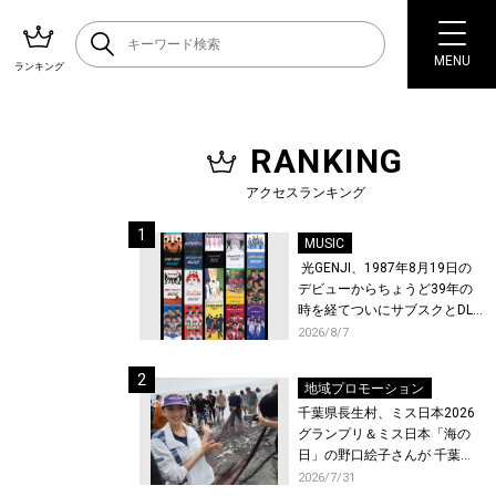
MENU
ランキング
RANKING
アクセスランキング
MUSIC
光GENJI、1987年8月19日の
デビューからちょうど39年の
時を経てついにサブスクとDL
配信が解禁！
2026/8/7
地域プロモーション
千葉県長生村、ミス日本2026
グランプリ＆ミス日本「海の
日」の野口絵子さんが 千葉県
唯一の村・長生村で地引網を
2026/7/31