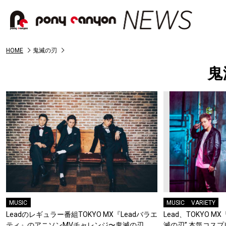
HOME
鬼滅の刃
鬼
MUSIC
MUSIC
VARIETY
Leadのレギュラー番組TOKYO MX『Leadバラエ
Lead、TOKYO M
ティ』のアニソンMVチャレンジ〜鬼滅の刃
滅の刃” 本気コス