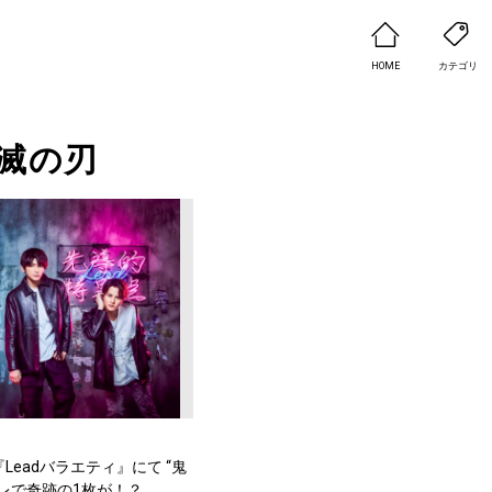
HOME
カテゴリ
滅の刃
X『Leadバラエティ』にて “鬼
プレで奇跡の1枚が！？