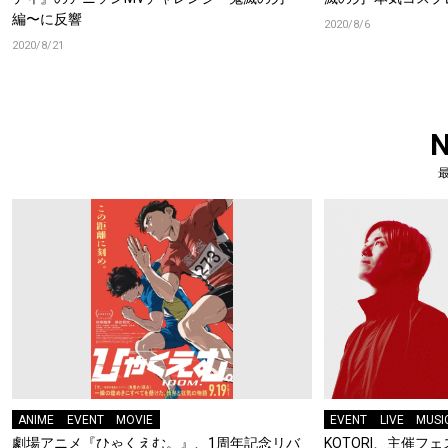
編〜に反響
2020/8/6
2020/8/21
ANIME
EVENT
MOVIE
EVENT
LIVE
MUSI
劇場アニメ『ひゃくえむ。』、1周年記念リバ
KOTORI、主催フェス