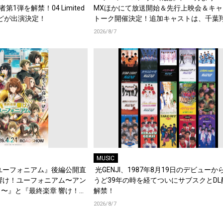
演者第1弾を解禁！04 Limited
MXほかにて放送開始＆先行上映会＆キャ
d.などが出演決定！
トーク開催決定！追加キャストは、千葉
梶原岳人、堀江瞬、綿貫竜之介！PV第1
2026/8/7
開！キャストもコメント到着！
MUSIC
ユーフォニアム』後編公開直
光GENJI、1987年8月19日のデビューか
響け！ユーフォニアム〜アン
うど39年の時を経てついにサブスクとDL
〜』と『最終楽章 響け！ユ
解禁！
編の一挙上映が決定！
2026/8/7