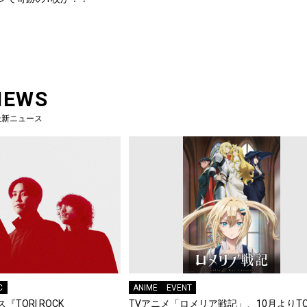
NEWS
最新ニュース
C
ANIME
EVENT
『TORI ROCK
TVアニメ「ロメリア戦記」、10月よりTO