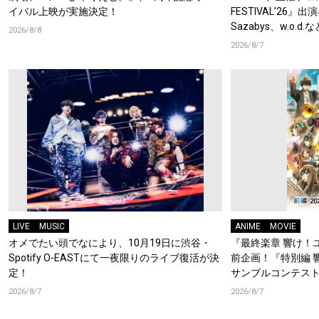
イバル上映が実施決定！
FESTIVAL’26』出
Sazabys、w.o.
2026/8/8
2026/8/7
LIVE
MUSIC
ANIME
MOVIE
オメでたい頭でなにより、10月19日に渋谷・
『最終楽章 響け！
Spotify O-EASTにて一夜限りのライブ復活が決
前企画！『特別編 
定！
サンブルコンテスト
ーフォニアム』前
2026/8/7
2026/8/7