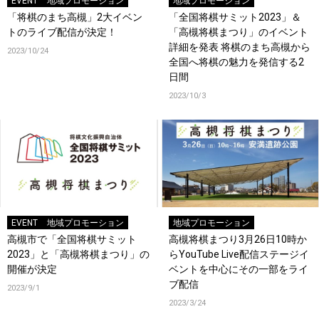
EVENT
地域プロモーション
地域プロモーション
「将棋のまち高槻」2大イベン
「全国将棋サミット2023」＆
トのライブ配信が決定！
「高槻将棋まつり」のイベント
詳細を発表 将棋のまち高槻から
2023/10/24
全国へ将棋の魅力を発信する2
日間
2023/10/3
EVENT
地域プロモーション
地域プロモーション
高槻市で「全国将棋サミット
高槻将棋まつり3月26日10時か
2023」と「高槻将棋まつり」の
らYouTube Live配信ステージイ
開催が決定
ベントを中心にその一部をライ
ブ配信
2023/9/1
2023/3/24