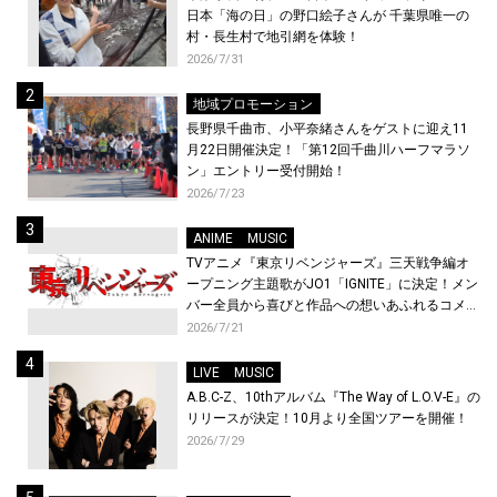
日本「海の日」の野口絵子さんが 千葉県唯一の
村・長生村で地引網を体験！
2026/7/31
地域プロモーション
長野県千曲市、小平奈緒さんをゲストに迎え11
月22日開催決定！「第12回千曲川ハーフマラソ
ン」エントリー受付開始！
2026/7/23
ANIME
MUSIC
TVアニメ『東京リベンジャーズ』三天戦争編オ
ープニング主題歌がJO1「IGNITE」に決定！メン
バー全員から喜びと作品への想いあふれるコメン
トが到着！9月に東京・大阪で先行上映会を開
2026/7/21
催！
LIVE
MUSIC
A.B.C-Z、10thアルバム『The Way of L.O.V-E』の
リリースが決定！10月より全国ツアーを開催！
2026/7/29