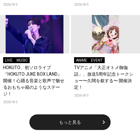
ーンが登場！
2026/8/5
2026/8/5
LIVE
MUSIC
ANIME
EVENT
HOKUTO、初ソロライブ
TVアニメ「大正オトメ御伽
『HOKUTO JUKE BOX LAND』
話」、放送5周年記念トークシ
開催！心踊る音楽と歌声で魅せ
ョー〜久闊を叙する〜 開催決
るおもちゃ箱のようなステー
定！
ジ！
2026/8/5
2026/8/5
もっと見る