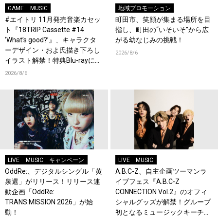
GAME
MUSIC
地域プロモーション
#エイトリ 11月発売音楽カセッ
町田市、笑顔が集まる場所を目
ト『18TRIP Cassette #14
指し、町田の“いそいそ”から広
‘What’s good?’』、キャラクタ
がる幼なじみの挑戦！
ーデザイン・およ氏描き下ろし
2026/8/6
イラスト解禁！特典Blu-rayには
『HAMAツアーズ全体会議』が
2026/8/6
収録！
LIVE
MUSIC
キャンペーン
LIVE
MUSIC
OddRe:、デジタルシングル「黄
A.B.C-Z、自主企画ツーマンラ
泉還」がリリース！リリース連
イブフェス『A.B.C-Z
動企画「OddRe:
CONNECTION Vol.2』のオフィ
TRANS:MISSION 2026」が始
シャルグッズが解禁！グループ
動！
初となるミュージックキーチェ